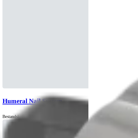
Humeral Nail System
Bestandskontrollformular | English | 07/11/2022 | LF1-000127-en-US A