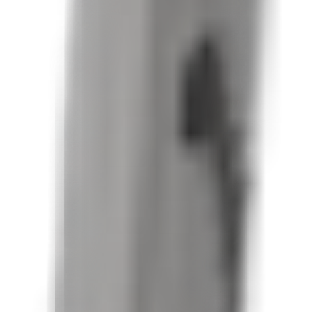
tbohrende Trokarspitze zur weiteren Verkürzung der Operatio
rchmessern von 7, 8 und 9 mm mit Längen von 20 bis 30 cm e
ur unterstützt. Jeder Nagel enthält Schrauben, die in den N
ür zusätzliche Stabilität geschaffen. Das vereinfachte Instru
dukte