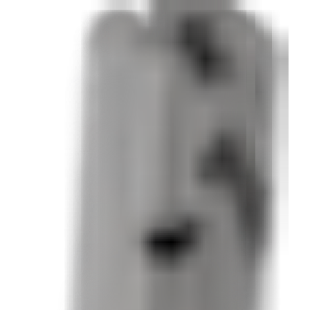
Optionen für das Nageln des Humerus. Der kurze Nagel ist für
tbohrende Trokarspitze zur weiteren Verkürzung der Operatio
rchmessern von 7, 8 und 9 mm mit Längen von 20 bis 30 cm e
ur unterstützt. Jeder Nagel enthält Schrauben, die in den N
ür zusätzliche Stabilität geschaffen. Das vereinfachte Instru
Optionen für das Nageln des Humerus. Der kurze Nagel ist für