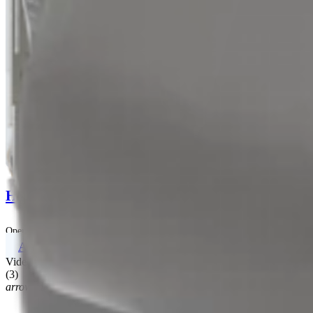
Humeral Nail System
Operationsanleitungen | English | 10/22/2025 | LT1-000241-en-US F
Alle Informationsmaterialien ansehen
Videos
(
3
)
arrow_drop_down