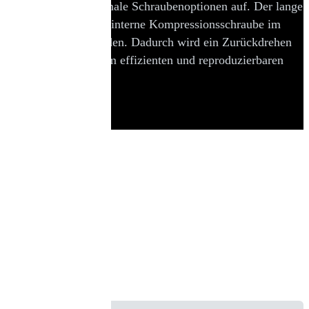
nsdauer sowie 4 proximale Schraubenoptionen auf. Der lange
rhältlich. Durch eine interne Kompressionsschraube im
agel eingeschraubt werden. Dadurch wird ein Zurückdrehen
mentarium trägt zu einem effizienten und reproduzierbaren