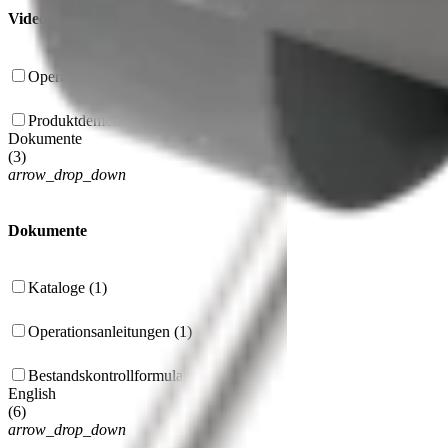
Videos
Operationstechnik-Animationen (2)
Produktdemonstrationen (1)
Dokumente
(
3
)
arrow_drop_down
Dokumente
Kataloge (1)
Operationsanleitungen (1)
Bestandskontrollformular (1)
English
(
6
)
arrow_drop_down