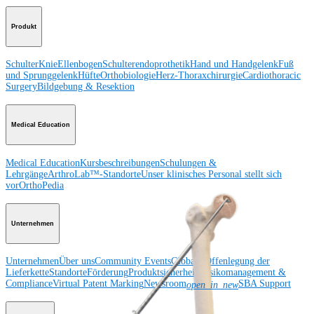
Produkt
Schulter
Knie
Ellenbogen
Schulterendoprothetik
Hand und Handgelenk
Fuß
und Sprunggelenk
Hüfte
Orthobiologie
Herz-Thoraxchirurgie
Cardiothoracic
Surgery
Bildgebung & Resektion
Medical Education
Medical Education
Kursbeschreibungen
Schulungen &
Lehrgänge
ArthroLab™-Standorte
Unser klinisches Personal stellt sich
vor
OrthoPedia
Unternehmen
Unternehmen
Über uns
Community Events
Globale Offenlegung der
Lieferkette
Standorte
Förderung
Produktsicherheit
Risikomanagement &
Compliance
Virtual Patent Marking
Newsroom
SBA Support
open_in_new