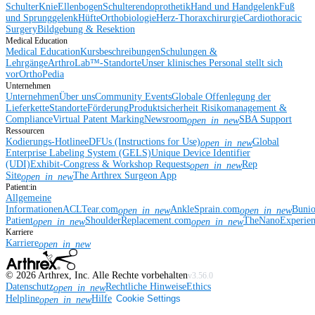
Schulter
Knie
Ellenbogen
Schulterendoprothetik
Hand und Handgelenk
Fuß
und Sprunggelenk
Hüfte
Orthobiologie
Herz-Thoraxchirurgie
Cardiothoracic
Surgery
Bildgebung & Resektion
Medical Education
Medical Education
Kursbeschreibungen
Schulungen &
Lehrgänge
ArthroLab™-Standorte
Unser klinisches Personal stellt sich
vor
OrthoPedia
Unternehmen
Unternehmen
Über uns
Community Events
Globale Offenlegung der
Lieferkette
Standorte
Förderung
Produktsicherheit
Risikomanagement &
Compliance
Virtual Patent Marking
Newsroom
SBA Support
open_in_new
Ressourcen
Kodierungs-Hotline
eDFUs (Instructions for Use)
Global
open_in_new
Enterprise Labeling System (GELS)
Unique Device Identifier
(UDI)
Exhibit-Congress & Workshop Requests
Rep
open_in_new
Site
The Arthrex Surgeon App
open_in_new
Patient:in
Allgemeine
Informationen
ACLTear.com
AnkleSprain.com
Buni
open_in_new
open_in_new
Patient
ShoulderReplacement.com
TheNanoExperie
open_in_new
open_in_new
Karriere
Karriere
open_in_new
©
2026
Arthrex, Inc. Alle Rechte vorbehalten
v3.56.0
Datenschutz
Rechtliche Hinweise
Ethics
open_in_new
Helpline
Hilfe
Cookie Settings
open_in_new