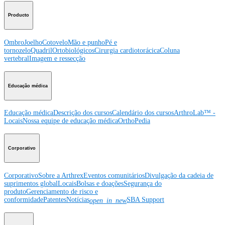
Producto
Ombro
Joelho
Cotovelo
Mão e punho
Pé e
tornozelo
Quadril
Ortobiológicos
Cirurgia cardiotorácica
Coluna
vertebral
Imagem e ressecção
Educação médica
Educação médica
Descrição dos cursos
Calendário dos cursos
ArthroLab™ -
Locais
Nossa equipe de educação médica
OrthoPedia
Corporativo
Corporativo
Sobre a Arthrex
Eventos comunitários
Divulgação da cadeia de
suprimentos global
Locais
Bolsas e doações
Segurança do
produto
Gerenciamento de risco e
conformidade
Patentes
Notícias
SBA Support
open_in_new