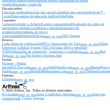
tornozelo
Quadril
Ortobiológicos
Cirurgia cardiotorácica
Coluna
vertebral
Imagem e ressecção
Educação médica
Educação médica
Descrição dos cursos
Calendário dos cursos
ArthroLab™ -
Locais
Nossa equipe de educação médica
OrthoPedia
Corporativo
Corporativo
Sobre a Arthrex
Eventos comunitários
Divulgação da cadeia de
suprimentos global
Locais
Bolsas e doações
Segurança do
produto
Gerenciamento de risco e
conformidade
Patentes
Notícias
SBA Support
open_in_new
Recursos
Linha direta de codificação
eDFUs (Instructions for Use)
Global
open_in_new
Enterprise Labeling System (GELS)
Unique Device Identifier
(UDI)
Solicitações de exposições, congressos e workshops
Rep
open_in_new
Site
The Arthrex Surgeon App
open_in_new
Paciente
Paciente - Página
inicial
ACLTear.com
AnkleSprain.com
BunionPain.
open_in_new
open_in_new
Patient
ShoulderReplacement.com
TheNanoExperie
open_in_new
open_in_new
Empregos
Empregos
open_in_new
©
2026
Arthrex, Inc. Todos os direitos reservados
v3.55.1
Privacidade
Aviso Legal
Ethics Helpline
Entre em
open_in_new
open_in_new
contato
Ajuda
Cookie Settings