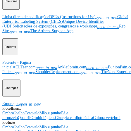
Recursos
Linha direta de codificação
eDFUs (Instructions for Use)
Global
open_in_new
Enterprise Labeling System (GELS)
Unique Device Identifier
(UDI)
Solicitações de exposições, congressos e workshops
Rep
open_in_new
Site
The Arthrex Surgeon App
open_in_new
Paciente
Paciente - Página
inicial
ACLTear.com
AnkleSprain.com
BunionPain.
open_in_new
open_in_new
Patient
ShoulderReplacement.com
TheNanoExperie
open_in_new
open_in_new
Empregos
Empregos
open_in_new
Procedimento
Ombro
Joelho
Cotovelo
Mão e punho
Pé e
tornozelo
Quadril
Ortobiológicos
Cirurgia cardiotorácica
Coluna vertebral
Producto
Ombro
Joelho
Cotovelo
Mão e punho
Pé e