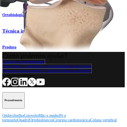
Ortobiologia
Técnica intraóssea BioPlasty® (IOBP)
Produto
Como podemos ajudar?
Contacte um representante
Veja eventos, laboratórios e oportunidades educacionais
Inscreva-se para receber: O que há de novo na Arthrex?
Conecte-se conosco
Procedimento
Ombro
Joelho
Cotovelo
Mão e punho
Pé e
tornozelo
Quadril
Ortobiológicos
Cirurgia cardiotorácica
Coluna vertebral