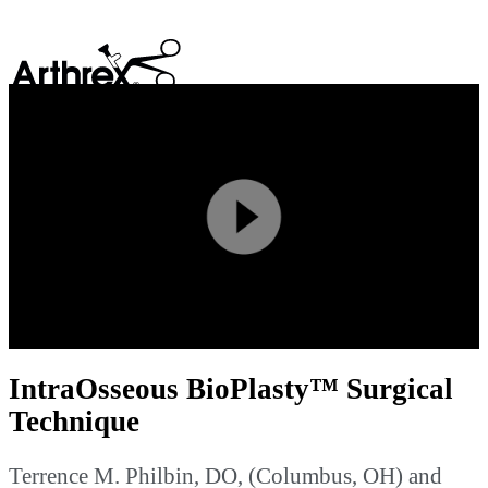
search
Play
Video
IntraOsseous BioPlasty™ Surgical
Technique
Terrence M. Philbin, DO, (Columbus, OH) and