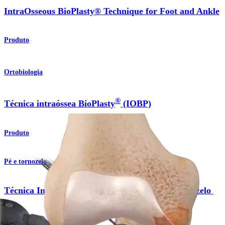
IntraOsseous BioPlasty® Technique for Foot and Ankle
Produto
Ortobiologia
®
Técnica intraóssea BioPlasty
(IOBP)
Produto
Pé e tornozelo
Técnica IntraOsseous BioPlasty® para pé e tornozelo
Procedimento