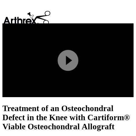
search
Play
Video
Treatment of an Osteochondral
Defect in the Knee with Cartiform®
Viable Osteochondral Allograft