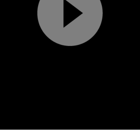
Play
Video