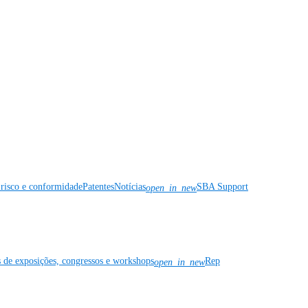
risco e conformidade
Patentes
Notícias
SBA Support
open_in_new
s de exposições, congressos e workshops
Rep
open_in_new