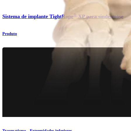
®
Sistema de implante TightRope
XP para sindesmose
Produto
Traumatismo - Extremidades inferiores