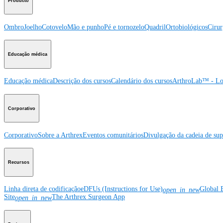
Producto
Ombro
Joelho
Cotovelo
Mão e punho
Pé e tornozelo
Quadril
Ortobiológicos
Cirur
Educação médica
Educação médica
Descrição dos cursos
Calendário dos cursos
ArthroLab™ - Lo
Corporativo
Corporativo
Sobre a Arthrex
Eventos comunitários
Divulgação da cadeia de sup
Recursos
Linha direta de codificação
eDFUs (Instructions for Use)
Global 
open_in_new
Site
The Arthrex Surgeon App
open_in_new