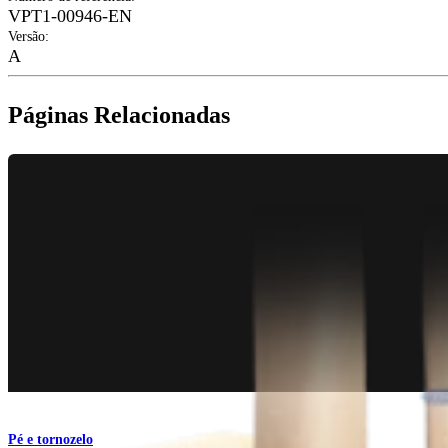
VPT1-00946-EN
Versão
:
A
Páginas Relacionadas
Pé e tornozelo