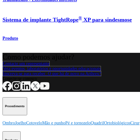
®
Sistema de implante TightRope
XP para sindesmose
Produto
Como podemos ajudar?
Contacte um representante
Veja eventos, laboratórios e oportunidades educacionais
Inscreva-se para receber: O que há de novo na Arthrex?
Conecte-se conosco
Procedimento
Ombro
Joelho
Cotovelo
Mão e punho
Pé e tornozelo
Quadril
Ortobiológicos
Cirur