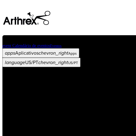
event
Calendário de eventos
Eventos
apps
Aplicativos
chevron_right
Apps
language
US/PT
chevron_right
US/PT
Categorias
Procedimento
arrow_drop_down
chevron_right
Produto
arrow_drop_down
chevron_right
Educação médica
arrow_drop_down
chevron_right
Corporativo
arrow_drop_down
chevron_right
ASC X
Administradores
arrow_drop_down
chevron_right
Paciente
arrow_drop_down
chevron_right