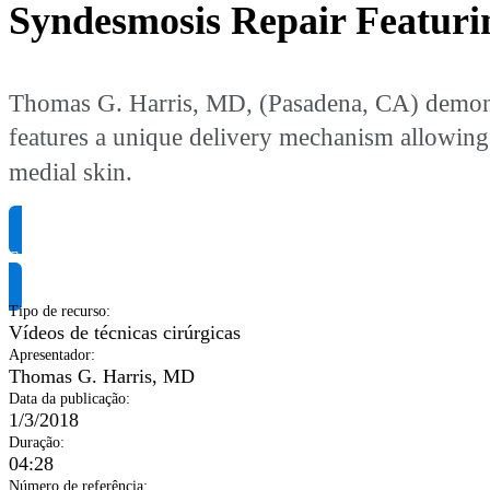
Syndesmosis Repair Featuri
Thomas G. Harris, MD, (Pasadena, CA) demonst
features a unique delivery mechanism allowing 
medial skin.
Solicite informação do produto
Tipo de recurso
:
Vídeos de técnicas cirúrgicas
Apresentador
:
Thomas G. Harris, MD
Data da publicação
:
1/3/2018
Duração
:
04:28
Número de referência
: