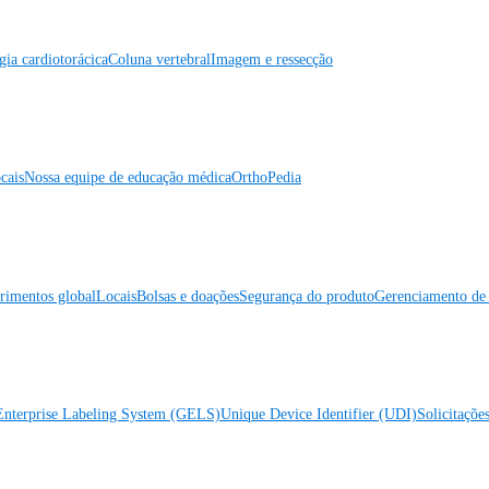
gia cardiotorácica
Coluna vertebral
Imagem e ressecção
cais
Nossa equipe de educação médica
OrthoPedia
rimentos global
Locais
Bolsas e doações
Segurança do produto
Gerenciamento de 
Enterprise Labeling System (GELS)
Unique Device Identifier (UDI)
Solicitaçõe