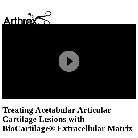
search
Play
Video
Treating Acetabular Articular
Cartilage Lesions with
BioCartilage® Extracellular Matrix