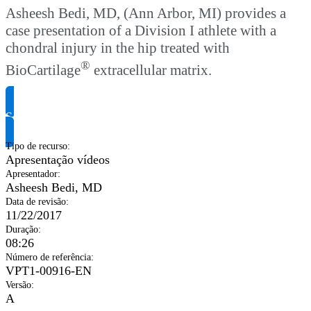
Asheesh Bedi, MD, (Ann Arbor, MI) provides a
case presentation of a Division I athlete with a
chondral injury in the hip treated with
®
BioCartilage
extracellular matrix.
Solicite informação do produto
Tipo de recurso
:
Apresentação vídeos
Apresentador
:
Asheesh Bedi, MD
Data de revisão
:
11/22/2017
Duração
:
08:26
Número de referência
:
VPT1-00916-EN
Versão
:
A