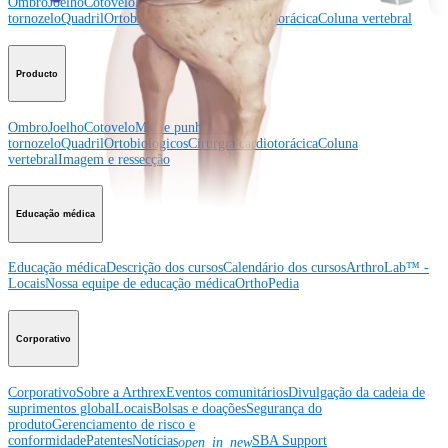
Ombro
Joelho
Cotovelo
Mão e punho
Pé e
tornozelo
Quadril
Ortobiológicos
Cirurgia cardiotorácica
Coluna vertebral
Producto
Ombro
Joelho
Cotovelo
Mão e punho
Pé e
tornozelo
Quadril
Ortobiológicos
Cirurgia cardiotorácica
Coluna
vertebral
Imagem e ressecção
Educação médica
Educação médica
Descrição dos cursos
Calendário dos cursos
ArthroLab™ -
Locais
Nossa equipe de educação médica
OrthoPedia
Corporativo
Corporativo
Sobre a Arthrex
Eventos comunitários
Divulgação da cadeia de
suprimentos global
Locais
Bolsas e doações
Segurança do
produto
Gerenciamento de risco e
conformidade
Patentes
Notícias
SBA Support
open_in_new