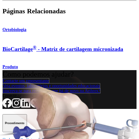
Páginas Relacionadas
Ortobiologia
®
BioCartilage
- Matriz de cartilagem micronizada
Produto
Como podemos ajudar?
Contacte um representante
Veja eventos, laboratórios e oportunidades educacionais
Inscreva-se para receber: O que há de novo na Arthrex?
Conecte-se conosco
Procedimento