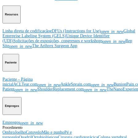
Recursos
Linha direta de codificação
eDFUs (Instructions for Use)
Global
open_in_new
Enterprise Labeling System (GELS)
Unique Device Identifier
(UDI)
Solicitações de exposições, congressos e workshops
Rep
open_in_new
Site
The Arthrex Surgeon App
open_in_new
Paciente
Paciente - Página
inicial
ACLTear.com
AnkleSprain.com
BunionPain.
open_in_new
open_in_new
Patient
ShoulderReplacement.com
TheNanoExperie
open_in_new
open_in_new
Empregos
Empregos
open_in_new
Procedimento
Ombro
Joelho
Cotovelo
Mão e punho
Pé e
tornozelo
Quadril
Ortobiológicos
Cirurgia cardiotorácica
Coluna vertebral