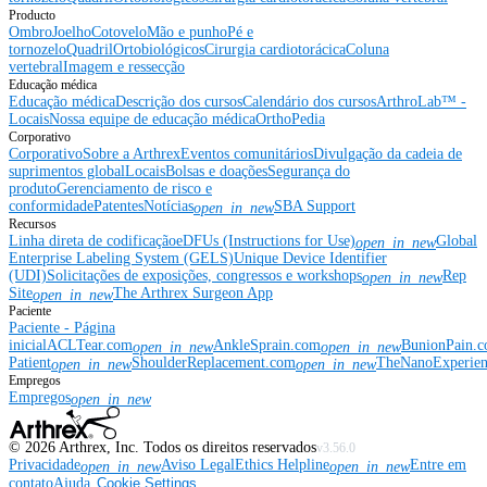
Producto
Ombro
Joelho
Cotovelo
Mão e punho
Pé e
tornozelo
Quadril
Ortobiológicos
Cirurgia cardiotorácica
Coluna
vertebral
Imagem e ressecção
Educação médica
Educação médica
Descrição dos cursos
Calendário dos cursos
ArthroLab™ -
Locais
Nossa equipe de educação médica
OrthoPedia
Corporativo
Corporativo
Sobre a Arthrex
Eventos comunitários
Divulgação da cadeia de
suprimentos global
Locais
Bolsas e doações
Segurança do
produto
Gerenciamento de risco e
conformidade
Patentes
Notícias
SBA Support
open_in_new
Recursos
Linha direta de codificação
eDFUs (Instructions for Use)
Global
open_in_new
Enterprise Labeling System (GELS)
Unique Device Identifier
(UDI)
Solicitações de exposições, congressos e workshops
Rep
open_in_new
Site
The Arthrex Surgeon App
open_in_new
Paciente
Paciente - Página
inicial
ACLTear.com
AnkleSprain.com
BunionPain.
open_in_new
open_in_new
Patient
ShoulderReplacement.com
TheNanoExperie
open_in_new
open_in_new
Empregos
Empregos
open_in_new
©
2026
Arthrex, Inc. Todos os direitos reservados
v3.56.0
Privacidade
Aviso Legal
Ethics Helpline
Entre em
open_in_new
open_in_new
contato
Ajuda
Cookie Settings