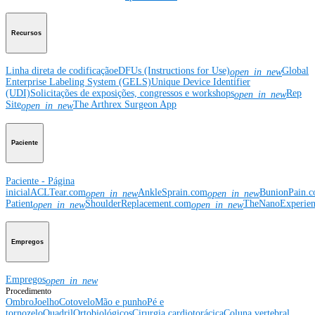
Recursos
Linha direta de codificação
eDFUs (Instructions for Use)
Global
open_in_new
Enterprise Labeling System (GELS)
Unique Device Identifier
(UDI)
Solicitações de exposições, congressos e workshops
Rep
open_in_new
Site
The Arthrex Surgeon App
open_in_new
Paciente
Paciente - Página
inicial
ACLTear.com
AnkleSprain.com
BunionPain.
open_in_new
open_in_new
Patient
ShoulderReplacement.com
TheNanoExperie
open_in_new
open_in_new
Empregos
Empregos
open_in_new
Procedimento
Ombro
Joelho
Cotovelo
Mão e punho
Pé e
tornozelo
Quadril
Ortobiológicos
Cirurgia cardiotorácica
Coluna vertebral