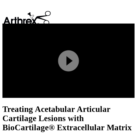
search
Play
Video
Treating Acetabular Articular
Cartilage Lesions with
BioCartilage® Extracellular Matrix