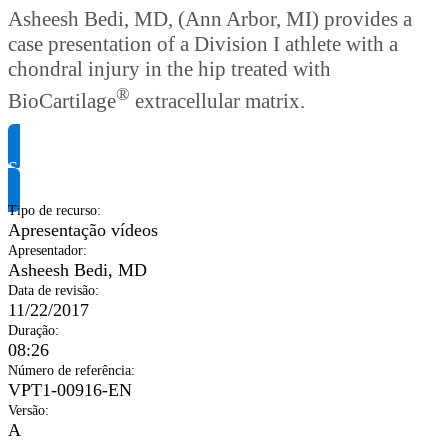
Asheesh Bedi, MD, (Ann Arbor, MI) provides a
case presentation of a Division I athlete with a
chondral injury in the hip treated with
®
BioCartilage
extracellular matrix.
Solicite informação do produto
Tipo de recurso
:
Apresentação vídeos
Apresentador
:
Asheesh Bedi, MD
Data de revisão
:
11/22/2017
Duração
:
08:26
Número de referência
:
VPT1-00916-EN
Versão
:
A