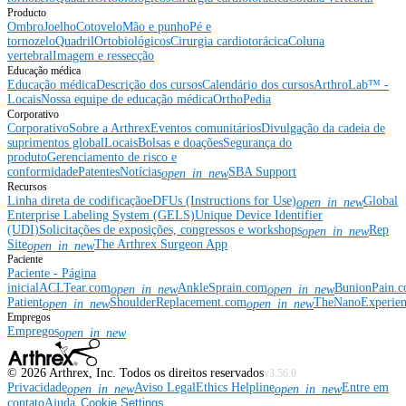
Producto
Ombro
Joelho
Cotovelo
Mão e punho
Pé e
tornozelo
Quadril
Ortobiológicos
Cirurgia cardiotorácica
Coluna
vertebral
Imagem e ressecção
Educação médica
Educação médica
Descrição dos cursos
Calendário dos cursos
ArthroLab™ -
Locais
Nossa equipe de educação médica
OrthoPedia
Corporativo
Corporativo
Sobre a Arthrex
Eventos comunitários
Divulgação da cadeia de
suprimentos global
Locais
Bolsas e doações
Segurança do
produto
Gerenciamento de risco e
conformidade
Patentes
Notícias
SBA Support
open_in_new
Recursos
Linha direta de codificação
eDFUs (Instructions for Use)
Global
open_in_new
Enterprise Labeling System (GELS)
Unique Device Identifier
(UDI)
Solicitações de exposições, congressos e workshops
Rep
open_in_new
Site
The Arthrex Surgeon App
open_in_new
Paciente
Paciente - Página
inicial
ACLTear.com
AnkleSprain.com
BunionPain.
open_in_new
open_in_new
Patient
ShoulderReplacement.com
TheNanoExperie
open_in_new
open_in_new
Empregos
Empregos
open_in_new
©
2026
Arthrex, Inc. Todos os direitos reservados
v3.56.0
Privacidade
Aviso Legal
Ethics Helpline
Entre em
open_in_new
open_in_new
contato
Ajuda
Cookie Settings