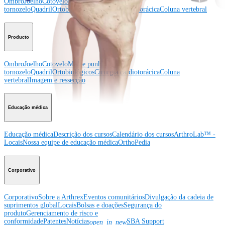
Ombro
Joelho
Cotovelo
Mão e punho
Pé e
tornozelo
Quadril
Ortobiológicos
Cirurgia cardiotorácica
Coluna vertebral
Producto
Ombro
Joelho
Cotovelo
Mão e punho
Pé e
tornozelo
Quadril
Ortobiológicos
Cirurgia cardiotorácica
Coluna
vertebral
Imagem e ressecção
Educação médica
Educação médica
Descrição dos cursos
Calendário dos cursos
ArthroLab™ -
Locais
Nossa equipe de educação médica
OrthoPedia
Corporativo
Corporativo
Sobre a Arthrex
Eventos comunitários
Divulgação da cadeia de
suprimentos global
Locais
Bolsas e doações
Segurança do
produto
Gerenciamento de risco e
conformidade
Patentes
Notícias
SBA Support
open_in_new