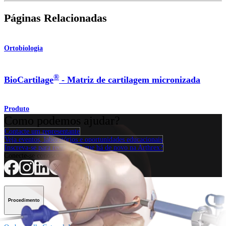
Páginas Relacionadas
Ortobiologia
®
BioCartilage
- Matriz de cartilagem micronizada
Produto
Como podemos ajudar?
Contacte um representante
Veja eventos, laboratórios e oportunidades educacionais
Inscreva-se para receber: O que há de novo na Arthrex?
Conecte-se conosco
Procedimento