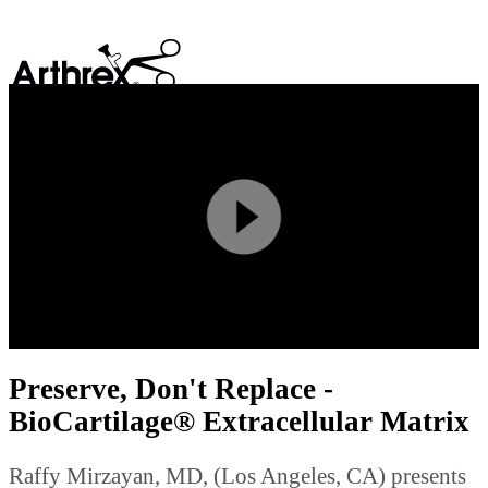
search
Play
Video
Preserve, Don't Replace -
BioCartilage® Extracellular Matrix
Raffy Mirzayan, MD, (Los Angeles, CA) presents