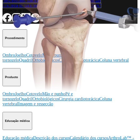
Veja eventos, laboratórios e oportunidades educacionais
Inscreva-se para receber: O que há de novo na Arthrex?
Conecte-se conosco
Procedimento
Ombro
Joelho
Cotovelo
Mão e punho
Pé e
tornozelo
Quadril
Ortobiológicos
Cirurgia cardiotorácica
Coluna vertebral
Producto
Ombro
Joelho
Cotovelo
Mão e punho
Pé e
tornozelo
Quadril
Ortobiológicos
Cirurgia cardiotorácica
Coluna
vertebral
Imagem e ressecção
Educação médica
Educação médica
Descrição dos cursos
Calendário dos cursos
ArthroLab™ -