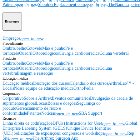
open_in_new
open_in_new
Patient
ShoulderReplacement.com
TheNanoExperie
open_in_new
open_in_new
Empregos
Empregos
open_in_new
Procedimento
Ombro
Joelho
Cotovelo
Mão e punho
Pé e
tornozelo
Quadril
Ortobiológicos
Cirurgia cardiotorácica
Coluna vertebral
Producto
Ombro
Joelho
Cotovelo
Mão e punho
Pé e
tornozelo
Quadril
Ortobiológicos
Cirurgia cardiotorácica
Coluna
vertebral
Imagem e ressecção
Educação médica
Educação médica
Descrição dos cursos
Calendário dos cursos
ArthroLab™ -
Locais
Nossa equipe de educação médica
OrthoPedia
Corporativo
Corporativo
Sobre a Arthrex
Eventos comunitários
Divulgação da cadeia de
suprimentos global
Locais
Bolsas e doações
Segurança do
produto
Gerenciamento de risco e
conformidade
Patentes
Notícias
SBA Support
open_in_new
Recursos
Linha direta de codificação
eDFUs (Instructions for Use)
Global
open_in_new
Enterprise Labeling System (GELS)
Unique Device Identifier
(UDI)
Solicitações de exposições, congressos e workshops
Rep
open_in_new
Site
The Arthrex Surgeon App
open_in_new