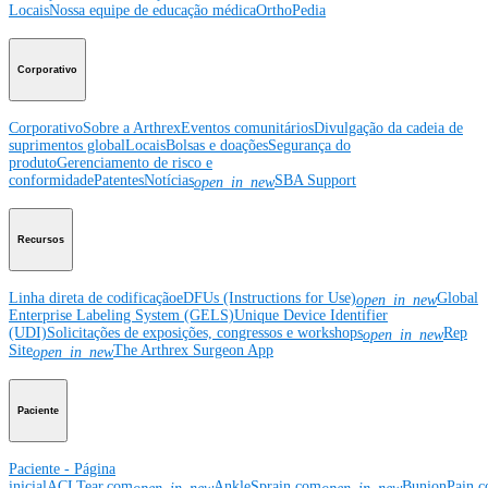
Locais
Nossa equipe de educação médica
OrthoPedia
Corporativo
Corporativo
Sobre a Arthrex
Eventos comunitários
Divulgação da cadeia de
suprimentos global
Locais
Bolsas e doações
Segurança do
produto
Gerenciamento de risco e
conformidade
Patentes
Notícias
SBA Support
open_in_new
Recursos
Linha direta de codificação
eDFUs (Instructions for Use)
Global
open_in_new
Enterprise Labeling System (GELS)
Unique Device Identifier
(UDI)
Solicitações de exposições, congressos e workshops
Rep
open_in_new
Site
The Arthrex Surgeon App
open_in_new
Paciente
Paciente - Página
inicial
ACLTear.com
AnkleSprain.com
BunionPain.