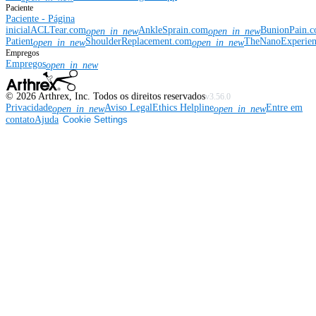
Paciente
Paciente - Página
inicial
ACLTear.com
AnkleSprain.com
BunionPain.
open_in_new
open_in_new
Patient
ShoulderReplacement.com
TheNanoExperie
open_in_new
open_in_new
Empregos
Empregos
open_in_new
©
2026
Arthrex, Inc. Todos os direitos reservados
v3.56.0
Privacidade
Aviso Legal
Ethics Helpline
Entre em
open_in_new
open_in_new
contato
Ajuda
Cookie Settings