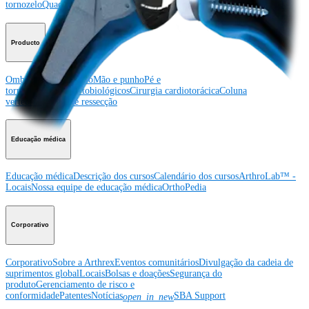
tornozelo
Quadril
Ortobiológicos
Cirurgia cardiotorácica
Coluna vertebral
Producto
Ombro
Joelho
Cotovelo
Mão e punho
Pé e
tornozelo
Quadril
Ortobiológicos
Cirurgia cardiotorácica
Coluna
vertebral
Imagem e ressecção
Educação médica
Educação médica
Descrição dos cursos
Calendário dos cursos
ArthroLab™ -
Locais
Nossa equipe de educação médica
OrthoPedia
Corporativo
Corporativo
Sobre a Arthrex
Eventos comunitários
Divulgação da cadeia de
suprimentos global
Locais
Bolsas e doações
Segurança do
produto
Gerenciamento de risco e
conformidade
Patentes
Notícias
SBA Support
open_in_new