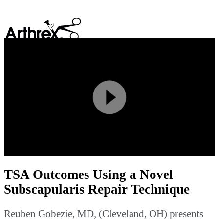
search
Play
Video
TSA Outcomes Using a Novel
Subscapularis Repair Technique
Reuben Gobezie, MD, (Cleveland, OH) presents