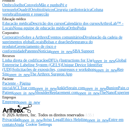
Producto
Ombro
Joelho
Cotovelo
Mão e punho
Pé e
tornozelo
Quadril
Ortobiológicos
Cirurgia cardiotorácica
Coluna
vertebral
Imagem e ressecção
Educação médica
Educação médica
Descrição dos cursos
Calendário dos cursos
ArthroLab™ -
Locais
Nossa equipe de educação médica
OrthoPedia
Corporativo
Corporativo
Sobre a Arthrex
Eventos comunitários
Divulgação da cadeia de
suprimentos global
Locais
Bolsas e doações
Segurança do
produto
Gerenciamento de risco e
conformidade
Patentes
Notícias
SBA Support
open_in_new
Recursos
Linha direta de codificação
eDFUs (Instructions for Use)
Global
open_in_new
Enterprise Labeling System (GELS)
Unique Device Identifier
(UDI)
Solicitações de exposições, congressos e workshops
Rep
open_in_new
Site
The Arthrex Surgeon App
open_in_new
Paciente
Paciente - Página
inicial
ACLTear.com
AnkleSprain.com
BunionPain.
open_in_new
open_in_new
Patient
ShoulderReplacement.com
TheNanoExperie
open_in_new
open_in_new
Empregos
Empregos
open_in_new
©
2026
Arthrex, Inc. Todos os direitos reservados
v3.55.1
Privacidade
Aviso Legal
Ethics Helpline
Entre em
open_in_new
open_in_new
contato
Ajuda
Cookie Settings