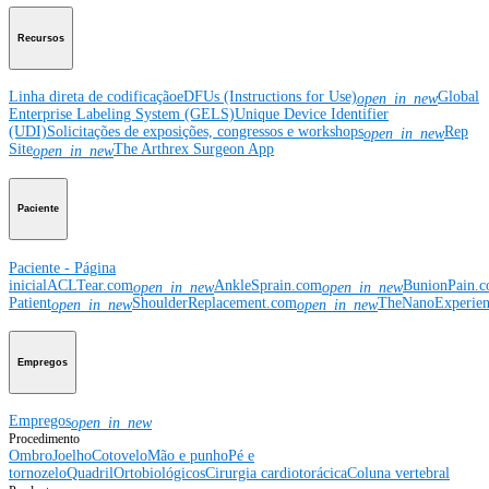
Recursos
Linha direta de codificação
eDFUs (Instructions for Use)
Global
open_in_new
Enterprise Labeling System (GELS)
Unique Device Identifier
(UDI)
Solicitações de exposições, congressos e workshops
Rep
open_in_new
Site
The Arthrex Surgeon App
open_in_new
Paciente
Paciente - Página
inicial
ACLTear.com
AnkleSprain.com
BunionPain.
open_in_new
open_in_new
Patient
ShoulderReplacement.com
TheNanoExperie
open_in_new
open_in_new
Empregos
Empregos
open_in_new
Procedimento
Ombro
Joelho
Cotovelo
Mão e punho
Pé e
tornozelo
Quadril
Ortobiológicos
Cirurgia cardiotorácica
Coluna vertebral