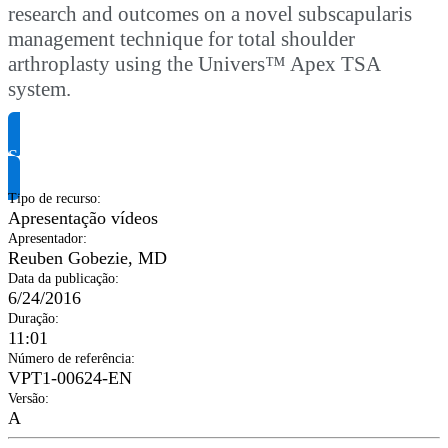
research and outcomes on a novel subscapularis
management technique for total shoulder
arthroplasty using the Univers™ Apex TSA
system.
Solicite informação do produto
Tipo de recurso
:
Apresentação vídeos
Apresentador
:
Reuben Gobezie, MD
Data da publicação
:
6/24/2016
Duração
:
11:01
Número de referência
:
VPT1-00624-EN
Versão
:
A