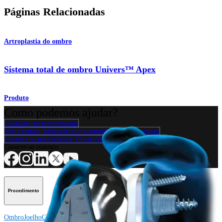
Páginas Relacionadas
Artroplastia do ombro
Sistema total de ombro Univers™ Apex
Produto
Como podemos ajudar?
Contacte um representante
Veja eventos, laboratórios e oportunidades educacionais
Inscreva-se para receber: O que há de novo na Arthrex?
Conecte-se conosco
Procedimento
Ombro
Joelho
Cotovelo
Mão e punho
Pé e