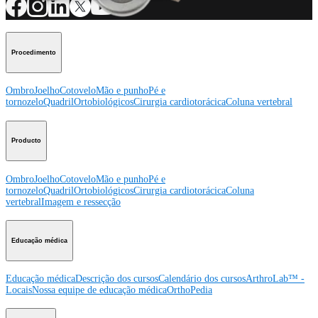
Procedimento
Ombro
Joelho
Cotovelo
Mão e punho
Pé e
tornozelo
Quadril
Ortobiológicos
Cirurgia cardiotorácica
Coluna vertebral
Producto
Ombro
Joelho
Cotovelo
Mão e punho
Pé e
tornozelo
Quadril
Ortobiológicos
Cirurgia cardiotorácica
Coluna
vertebral
Imagem e ressecção
Educação médica
Educação médica
Descrição dos cursos
Calendário dos cursos
ArthroLab™ -
Locais
Nossa equipe de educação médica
OrthoPedia