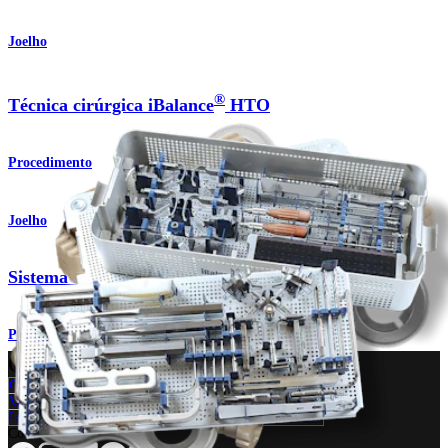
Joelho
®
Técnica cirúrgica iBalance
HTO
Procedimento
Joelho
Sistema iBalance™ HTO
Produto
Como podemos ajudar?
Contacte um representante
Veja eventos, laboratórios e oportunidades educacionais
Inscreva-se para receber: O que há de novo na Arthrex?
Conecte-se conosco