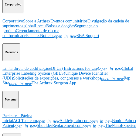
Corporativo
Corporativo
Sobre a Arthrex
Eventos comunitários
Divulgação da cadeia de
suprimentos global
Locais
Bolsas e doações
Segurança do
produto
Gerenciamento de risco e
conformidade
Patentes
Notícias
SBA Support
open_in_new
Recursos
Linha direta de codificação
eDFUs (Instructions for Use)
Global
open_in_new
Enterprise Labeling System (GELS)
Unique Device Identifier
(UDI)
Solicitações de exposições, congressos e workshops
Rep
open_in_new
Site
The Arthrex Surgeon App
open_in_new
Paciente
Paciente - Página
inicial
ACLTear.com
AnkleSprain.com
BunionPain.
open_in_new
open_in_new
Patient
ShoulderReplacement.com
TheNanoExperie
open_in_new
open_in_new