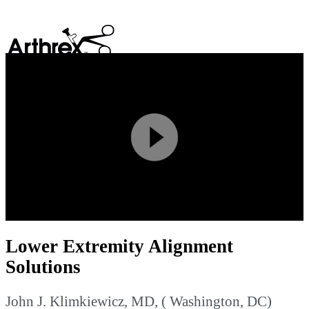
search
Play
Video
Lower Extremity Alignment
Solutions
John J. Klimkiewicz, MD, ( Washington, DC)