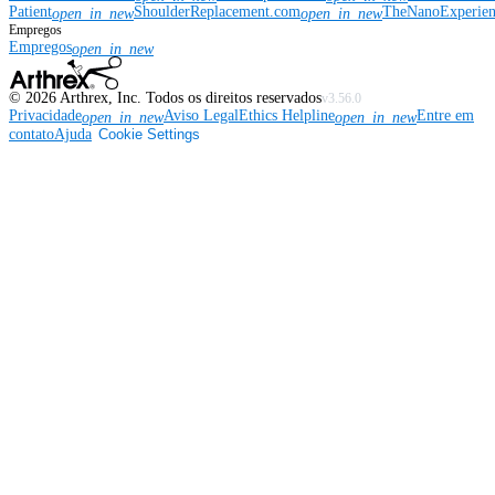
Patient
ShoulderReplacement.com
TheNanoExperie
open_in_new
open_in_new
Empregos
Empregos
open_in_new
©
2026
Arthrex, Inc. Todos os direitos reservados
v3.56.0
Privacidade
Aviso Legal
Ethics Helpline
Entre em
open_in_new
open_in_new
contato
Ajuda
Cookie Settings