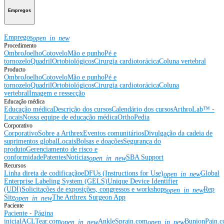
Empregos
Empregos
open_in_new
Procedimento
Ombro
Joelho
Cotovelo
Mão e punho
Pé e
tornozelo
Quadril
Ortobiológicos
Cirurgia cardiotorácica
Coluna vertebral
Producto
Ombro
Joelho
Cotovelo
Mão e punho
Pé e
tornozelo
Quadril
Ortobiológicos
Cirurgia cardiotorácica
Coluna
vertebral
Imagem e ressecção
Educação médica
Educação médica
Descrição dos cursos
Calendário dos cursos
ArthroLab™ -
Locais
Nossa equipe de educação médica
OrthoPedia
Corporativo
Corporativo
Sobre a Arthrex
Eventos comunitários
Divulgação da cadeia de
suprimentos global
Locais
Bolsas e doações
Segurança do
produto
Gerenciamento de risco e
conformidade
Patentes
Notícias
SBA Support
open_in_new
Recursos
Linha direta de codificação
eDFUs (Instructions for Use)
Global
open_in_new
Enterprise Labeling System (GELS)
Unique Device Identifier
(UDI)
Solicitações de exposições, congressos e workshops
Rep
open_in_new
Site
The Arthrex Surgeon App
open_in_new
Paciente
Paciente - Página
inicial
ACLTear.com
AnkleSprain.com
BunionPain.
open_in_new
open_in_new