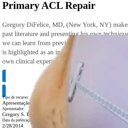
Primary ACL Repair
Gregory DiFelice, MD, (New York, NY) makes a 
past literature and presenting his own techniqu
we can learn from previous clinical studies.
is highlighted as an innovative approach to se
own clinical experience on how this technique c
Solicite informação do produto
Tipo de recurso
:
Apresentação vídeos
Apresentador
:
Gregory S. DiFelice, MD
Data da publicação
:
2/28/2014