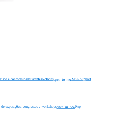
risco e conformidade
Patentes
Notícias
SBA Support
open_in_new
s de exposições, congressos e workshops
Rep
open_in_new