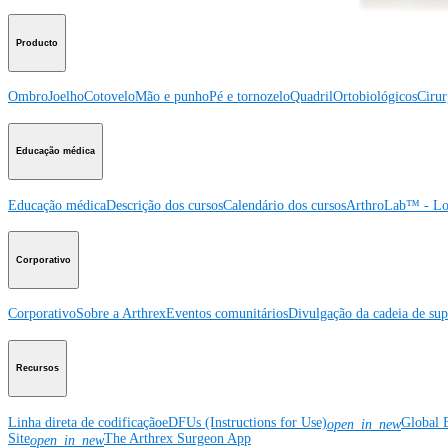
Producto
Ombro
Joelho
Cotovelo
Mão e punho
Pé e tornozelo
Quadril
Ortobiológicos
Cirur
Educação médica
Educação médica
Descrição dos cursos
Calendário dos cursos
ArthroLab™ - Lo
Corporativo
Corporativo
Sobre a Arthrex
Eventos comunitários
Divulgação da cadeia de sup
Recursos
Linha direta de codificação
eDFUs (Instructions for Use)
Global 
open_in_new
Site
The Arthrex Surgeon App
open_in_new