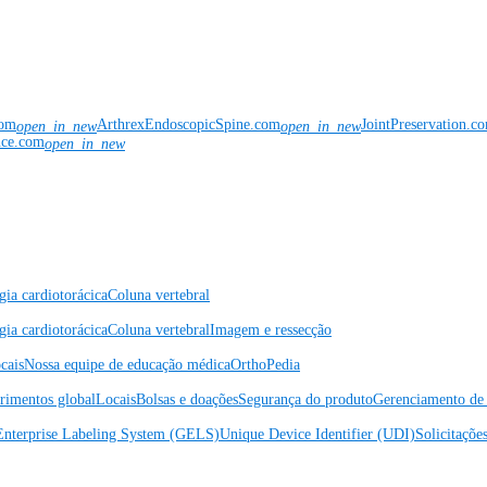
com
ArthrexEndoscopicSpine.com
JointPreservation.c
open_in_new
open_in_new
nce.com
open_in_new
gia cardiotorácica
Coluna vertebral
gia cardiotorácica
Coluna vertebral
Imagem e ressecção
cais
Nossa equipe de educação médica
OrthoPedia
rimentos global
Locais
Bolsas e doações
Segurança do produto
Gerenciamento de 
Enterprise Labeling System (GELS)
Unique Device Identifier (UDI)
Solicitaçõe