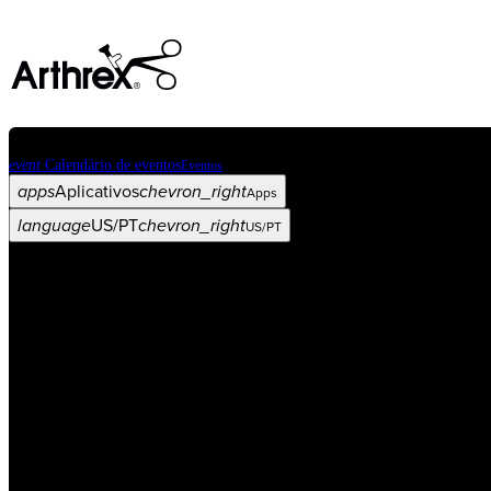
event
Calendário de eventos
Eventos
apps
Aplicativos
chevron_right
Apps
language
US/PT
chevron_right
US/PT
Categorias
Procedimento
arrow_drop_down
chevron_right
Produto
arrow_drop_down
chevron_right
Educação médica
arrow_drop_down
chevron_right
Corporativo
arrow_drop_down
chevron_right
ASC X
Administradores
arrow_drop_down
chevron_right
Paciente
arrow_drop_down
chevron_right