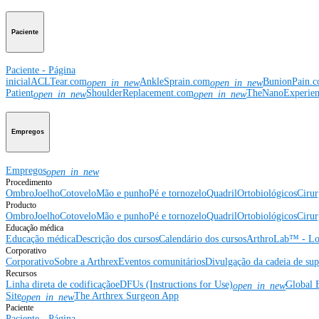
Paciente
Paciente - Página
inicial
ACLTear.com
AnkleSprain.com
BunionPain.
open_in_new
open_in_new
Patient
ShoulderReplacement.com
TheNanoExperie
open_in_new
open_in_new
Empregos
Empregos
open_in_new
Procedimento
Ombro
Joelho
Cotovelo
Mão e punho
Pé e tornozelo
Quadril
Ortobiológicos
Cirur
Producto
Ombro
Joelho
Cotovelo
Mão e punho
Pé e tornozelo
Quadril
Ortobiológicos
Cirur
Educação médica
Educação médica
Descrição dos cursos
Calendário dos cursos
ArthroLab™ - Lo
Corporativo
Corporativo
Sobre a Arthrex
Eventos comunitários
Divulgação da cadeia de sup
Recursos
Linha direta de codificação
eDFUs (Instructions for Use)
Global 
open_in_new
Site
The Arthrex Surgeon App
open_in_new
Paciente
Paciente - Página