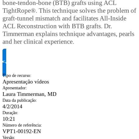
bone-tendon-bone (BTB) grafts using ACL
TightRope®. This technique solves the problem of
graft-tunnel mismatch and facilitates All-Inside
ACL Reconstruction with BTB grafts. Dr.
Timmerman explains technique advantages, pearls
and her clinical experience.
Solicite informação do produto
Tipo de recurso
:
Apresentação vídeos
Apresentador
:
Laura Timmerman, MD
Data da publicação
:
4/2/2014
Duração
:
10:21
Número de referência
:
VPT1-00192-EN
Versão
: