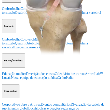
Ombro
Joelho
Cotovelo
Mão e punho
Pé e
tornozelo
Quadril
Ortobiológicos
Cirurgia cardiotorácica
Coluna vertebral
Producto
Ombro
Joelho
Cotovelo
Mão e punho
Pé e
tornozelo
Quadril
Ortobiológicos
Cirurgia cardiotorácica
Coluna
vertebral
Imagem e ressecção
Educação médica
Educação médica
Descrição dos cursos
Calendário dos cursos
ArthroLab™ -
Locais
Nossa equipe de educação médica
OrthoPedia
Corporativo
Corporativo
Sobre a Arthrex
Eventos comunitários
Divulgação da cadeia de
suprimentos global
Locais
Bolsas e doações
Segurança do