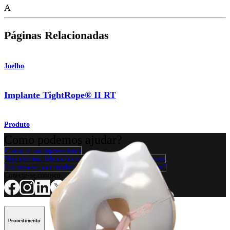
A
Páginas Relacionadas
Joelho
Implante TightRope® II RT
Produto
Como podemos ajudar?
Contacte um representante
Veja eventos, laboratórios e oportunidades educacionais
Inscreva-se para receber: O que há de novo na Arthrex?
Conecte-se conosco
Procedimento