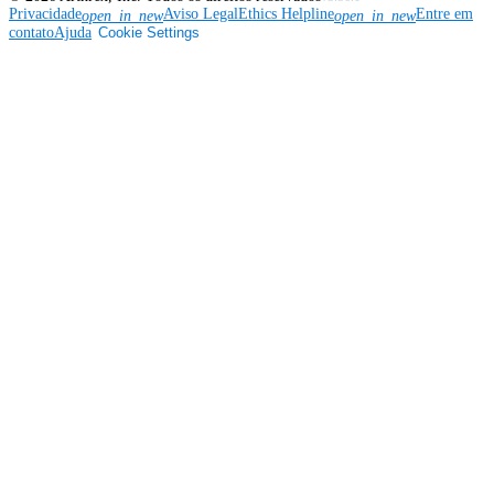
Privacidade
Aviso Legal
Ethics Helpline
Entre em
open_in_new
open_in_new
contato
Ajuda
Cookie Settings