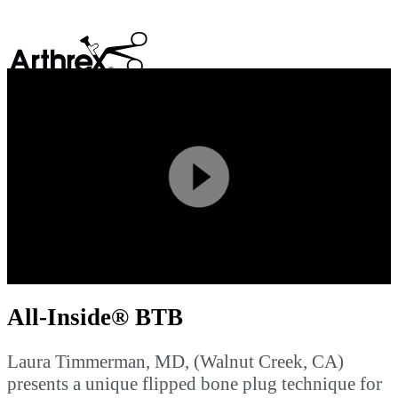
search
Play
Video
All-Inside® BTB
Laura Timmerman, MD, (Walnut Creek, CA)
presents a unique flipped bone plug technique for