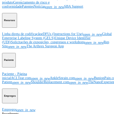
produto
Gerenciamento de risco e
conformidade
Patentes
Notícias
SBA Support
open_in_new
Recursos
Linha direta de codificação
eDFUs (Instructions for Use)
Global
open_in_new
Enterprise Labeling System (GELS)
Unique Device Identifier
(UDI)
Solicitações de exposições, congressos e workshops
Rep
open_in_new
Site
The Arthrex Surgeon App
open_in_new
Paciente
Paciente - Página
inicial
ACLTear.com
AnkleSprain.com
BunionPain.
open_in_new
open_in_new
Patient
ShoulderReplacement.com
TheNanoExperie
open_in_new
open_in_new
Empregos
Empregos
open_in_new
Procedimento