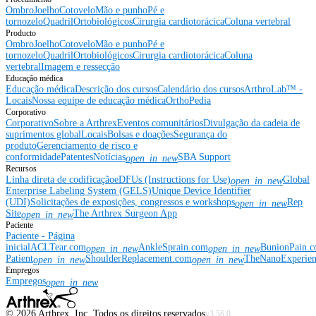
Ombro
Joelho
Cotovelo
Mão e punho
Pé e
tornozelo
Quadril
Ortobiológicos
Cirurgia cardiotorácica
Coluna vertebral
Producto
Ombro
Joelho
Cotovelo
Mão e punho
Pé e
tornozelo
Quadril
Ortobiológicos
Cirurgia cardiotorácica
Coluna
vertebral
Imagem e ressecção
Educação médica
Educação médica
Descrição dos cursos
Calendário dos cursos
ArthroLab™ -
Locais
Nossa equipe de educação médica
OrthoPedia
Corporativo
Corporativo
Sobre a Arthrex
Eventos comunitários
Divulgação da cadeia de
suprimentos global
Locais
Bolsas e doações
Segurança do
produto
Gerenciamento de risco e
conformidade
Patentes
Notícias
SBA Support
open_in_new
Recursos
Linha direta de codificação
eDFUs (Instructions for Use)
Global
open_in_new
Enterprise Labeling System (GELS)
Unique Device Identifier
(UDI)
Solicitações de exposições, congressos e workshops
Rep
open_in_new
Site
The Arthrex Surgeon App
open_in_new
Paciente
Paciente - Página
inicial
ACLTear.com
AnkleSprain.com
BunionPain.
open_in_new
open_in_new
Patient
ShoulderReplacement.com
TheNanoExperie
open_in_new
open_in_new
Empregos
Empregos
open_in_new
©
2026
Arthrex, Inc. Todos os direitos reservados
v3.56.0