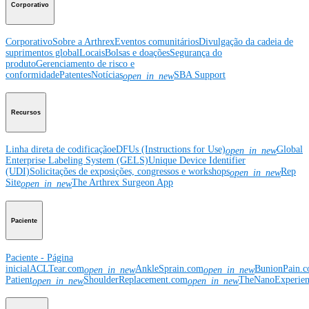
Corporativo
Corporativo
Sobre a Arthrex
Eventos comunitários
Divulgação da cadeia de
suprimentos global
Locais
Bolsas e doações
Segurança do
produto
Gerenciamento de risco e
conformidade
Patentes
Notícias
SBA Support
open_in_new
Recursos
Linha direta de codificação
eDFUs (Instructions for Use)
Global
open_in_new
Enterprise Labeling System (GELS)
Unique Device Identifier
(UDI)
Solicitações de exposições, congressos e workshops
Rep
open_in_new
Site
The Arthrex Surgeon App
open_in_new
Paciente
Paciente - Página
inicial
ACLTear.com
AnkleSprain.com
BunionPain.
open_in_new
open_in_new
Patient
ShoulderReplacement.com
TheNanoExperie
open_in_new
open_in_new