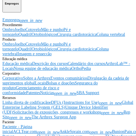
Empregos
Empregos
open_in_new
Procedimento
Ombro
Joelho
Cotovelo
Mão e punho
Pé e
tornozelo
Quadril
Ortobiológicos
Cirurgia cardiotorácica
Coluna vertebral
Producto
Ombro
Joelho
Cotovelo
Mão e punho
Pé e
tornozelo
Quadril
Ortobiológicos
Cirurgia cardiotorácica
Coluna
vertebral
Imagem e ressecção
Educação médica
Educação médica
Descrição dos cursos
Calendário dos cursos
ArthroLab™ -
Locais
Nossa equipe de educação médica
OrthoPedia
Corporativo
Corporativo
Sobre a Arthrex
Eventos comunitários
Divulgação da cadeia de
suprimentos global
Locais
Bolsas e doações
Segurança do
produto
Gerenciamento de risco e
conformidade
Patentes
Notícias
SBA Support
open_in_new
Recursos
Linha direta de codificação
eDFUs (Instructions for Use)
Global
open_in_new
Enterprise Labeling System (GELS)
Unique Device Identifier
(UDI)
Solicitações de exposições, congressos e workshops
Rep
open_in_new
Site
The Arthrex Surgeon App
open_in_new
Paciente
Paciente - Página
inicial
ACLTear.com
AnkleSprain.com
BunionPain.
open_in_new
open_in_new