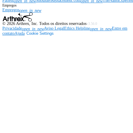
Patient
ShoulderReplacement.com
TheNanoExperie
open_in_new
open_in_new
Empregos
Empregos
open_in_new
©
2026
Arthrex, Inc. Todos os direitos reservados
v3.56.0
Privacidade
Aviso Legal
Ethics Helpline
Entre em
open_in_new
open_in_new
contato
Ajuda
Cookie Settings