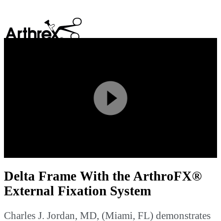
search
Play
Video
Delta Frame With the ArthroFX®
External Fixation System
Charles J. Jordan, MD, (Miami, FL) demonstrates