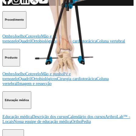
Procedimento
Ombro
Joelho
Cotovelo
Mão e punho
Pé e
tornozelo
Quadril
Ortobiológicos
Cirurgia cardiotorácica
Coluna vertebral
Producto
Ombro
Joelho
Cotovelo
Mão e punho
Pé e
tornozelo
Quadril
Ortobiológicos
Cirurgia cardiotorácica
Coluna
vertebral
Imagem e ressecção
Educação médica
Educação médica
Descrição dos cursos
Calendário dos cursos
ArthroLab™ -
Locais
Nossa equipe de educação médica
OrthoPedia