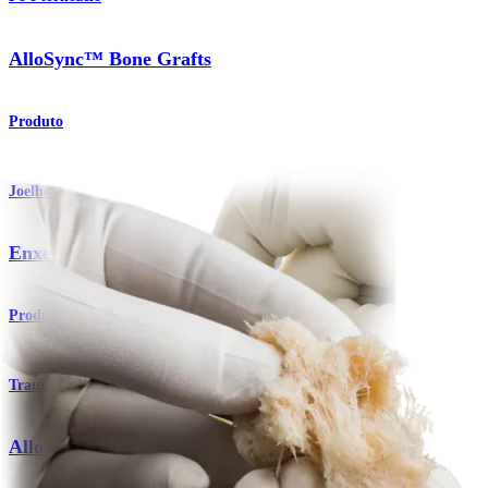
AlloSync™ Bone Grafts
Produto
Joelho
Enxertos ósseos AlloSync™
Produto
Traumatismo - Extremidades superiores
AlloSync™ Bone Grafts