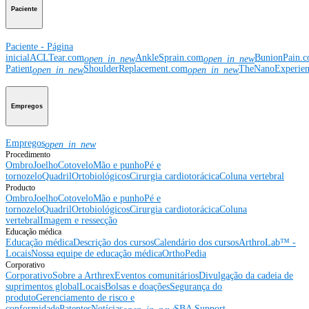
Paciente
Paciente - Página
inicial
ACLTear.com
AnkleSprain.com
BunionPain.
open_in_new
open_in_new
Patient
ShoulderReplacement.com
TheNanoExperie
open_in_new
open_in_new
Empregos
Empregos
open_in_new
Procedimento
Ombro
Joelho
Cotovelo
Mão e punho
Pé e
tornozelo
Quadril
Ortobiológicos
Cirurgia cardiotorácica
Coluna vertebral
Producto
Ombro
Joelho
Cotovelo
Mão e punho
Pé e
tornozelo
Quadril
Ortobiológicos
Cirurgia cardiotorácica
Coluna
vertebral
Imagem e ressecção
Educação médica
Educação médica
Descrição dos cursos
Calendário dos cursos
ArthroLab™ -
Locais
Nossa equipe de educação médica
OrthoPedia
Corporativo
Corporativo
Sobre a Arthrex
Eventos comunitários
Divulgação da cadeia de
suprimentos global
Locais
Bolsas e doações
Segurança do
produto
Gerenciamento de risco e
conformidade
Patentes
Notícias
SBA Support