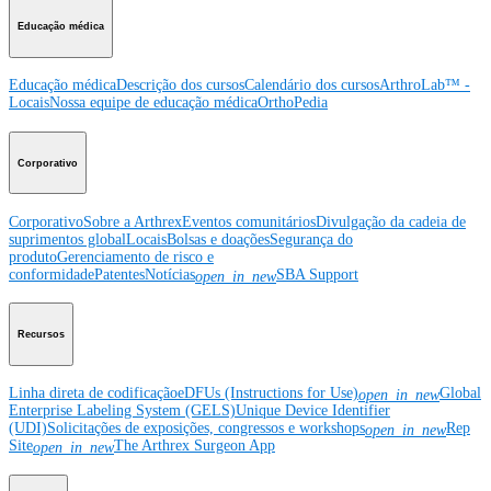
Educação médica
Educação médica
Descrição dos cursos
Calendário dos cursos
ArthroLab™ -
Locais
Nossa equipe de educação médica
OrthoPedia
Corporativo
Corporativo
Sobre a Arthrex
Eventos comunitários
Divulgação da cadeia de
suprimentos global
Locais
Bolsas e doações
Segurança do
produto
Gerenciamento de risco e
conformidade
Patentes
Notícias
SBA Support
open_in_new
Recursos
Linha direta de codificação
eDFUs (Instructions for Use)
Global
open_in_new
Enterprise Labeling System (GELS)
Unique Device Identifier
(UDI)
Solicitações de exposições, congressos e workshops
Rep
open_in_new
Site
The Arthrex Surgeon App
open_in_new