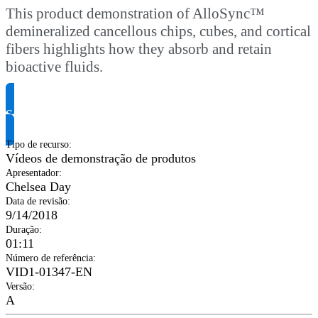
This product demonstration of AlloSync™
demineralized cancellous chips, cubes, and cortical
fibers highlights how they absorb and retain
bioactive fluids.
Solicite informação do produto
Tipo de recurso
:
Vídeos de demonstração de produtos
Apresentador
:
Chelsea Day
Data de revisão
:
9/14/2018
Duração
:
01:11
Número de referência
:
VID1-01347-EN
Versão
:
A