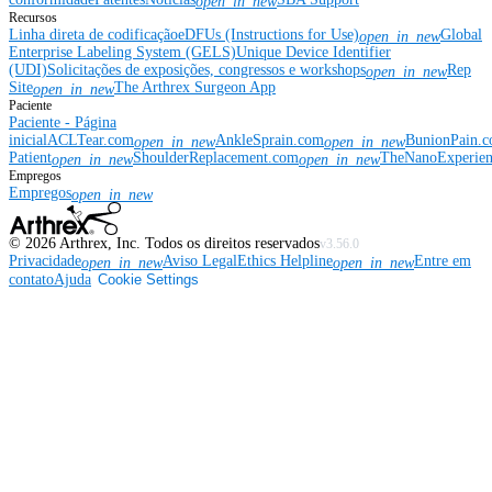
open_in_new
Recursos
Linha direta de codificação
eDFUs (Instructions for Use)
Global
open_in_new
Enterprise Labeling System (GELS)
Unique Device Identifier
(UDI)
Solicitações de exposições, congressos e workshops
Rep
open_in_new
Site
The Arthrex Surgeon App
open_in_new
Paciente
Paciente - Página
inicial
ACLTear.com
AnkleSprain.com
BunionPain.
open_in_new
open_in_new
Patient
ShoulderReplacement.com
TheNanoExperie
open_in_new
open_in_new
Empregos
Empregos
open_in_new
©
2026
Arthrex, Inc. Todos os direitos reservados
v3.56.0
Privacidade
Aviso Legal
Ethics Helpline
Entre em
open_in_new
open_in_new
contato
Ajuda
Cookie Settings