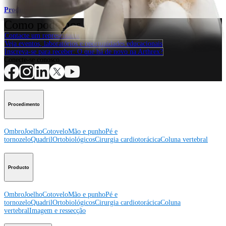
Produto
Como podemos ajudar?
Contacte um representante
Veja eventos, laboratórios e oportunidades educacionais
Inscreva-se para receber: O que há de novo na Arthrex?
Conecte-se conosco
Procedimento
Ombro
Joelho
Cotovelo
Mão e punho
Pé e
tornozelo
Quadril
Ortobiológicos
Cirurgia cardiotorácica
Coluna vertebral
Producto
Ombro
Joelho
Cotovelo
Mão e punho
Pé e
tornozelo
Quadril
Ortobiológicos
Cirurgia cardiotorácica
Coluna
vertebral
Imagem e ressecção