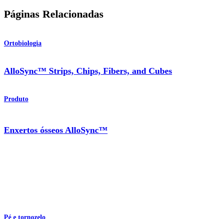
Páginas Relacionadas
Ortobiologia
AlloSync™ Strips, Chips, Fibers, and Cubes
Produto
Enxertos ósseos AlloSync™
Pé e tornozelo