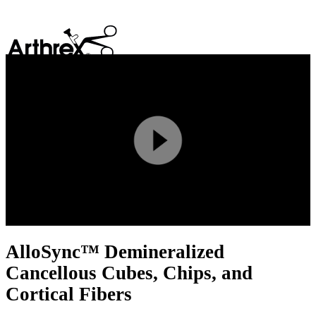
search
Play
Video
AlloSync™ Demineralized
Cancellous Cubes, Chips, and
Cortical Fibers