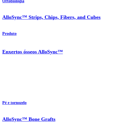
Ortobiologia
AlloSync™ Strips, Chips, Fibers, and Cubes
Produto
Enxertos ósseos AlloSync™
Pé e tornozelo
AlloSync™ Bone Grafts