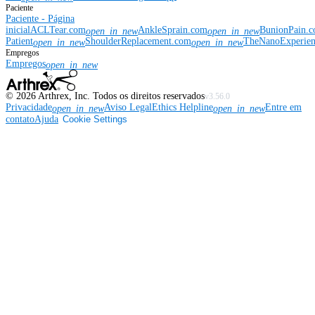
Paciente
Paciente - Página
inicial
ACLTear.com
AnkleSprain.com
BunionPain.
open_in_new
open_in_new
Patient
ShoulderReplacement.com
TheNanoExperie
open_in_new
open_in_new
Empregos
Empregos
open_in_new
©
2026
Arthrex, Inc. Todos os direitos reservados
v3.56.0
Privacidade
Aviso Legal
Ethics Helpline
Entre em
open_in_new
open_in_new
contato
Ajuda
Cookie Settings