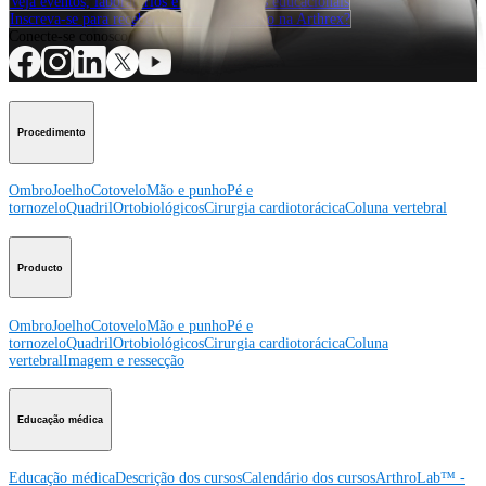
Veja eventos, laboratórios e oportunidades educacionais
Inscreva-se para receber: O que há de novo na Arthrex?
Conecte-se conosco
Procedimento
Ombro
Joelho
Cotovelo
Mão e punho
Pé e
tornozelo
Quadril
Ortobiológicos
Cirurgia cardiotorácica
Coluna vertebral
Producto
Ombro
Joelho
Cotovelo
Mão e punho
Pé e
tornozelo
Quadril
Ortobiológicos
Cirurgia cardiotorácica
Coluna
vertebral
Imagem e ressecção
Educação médica
Educação médica
Descrição dos cursos
Calendário dos cursos
ArthroLab™ -