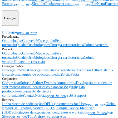
open_in_new
open_in_new
Patient
ShoulderReplacement.com
TheNanoExperie
open_in_new
open_in_new
Empregos
Empregos
open_in_new
Procedimento
Ombro
Joelho
Cotovelo
Mão e punho
Pé e
tornozelo
Quadril
Ortobiológicos
Cirurgia cardiotorácica
Coluna vertebral
Producto
Ombro
Joelho
Cotovelo
Mão e punho
Pé e
tornozelo
Quadril
Ortobiológicos
Cirurgia cardiotorácica
Coluna
vertebral
Imagem e ressecção
Educação médica
Educação médica
Descrição dos cursos
Calendário dos cursos
ArthroLab™ -
Locais
Nossa equipe de educação médica
OrthoPedia
Corporativo
Corporativo
Sobre a Arthrex
Eventos comunitários
Divulgação da cadeia de
suprimentos global
Locais
Bolsas e doações
Segurança do
produto
Gerenciamento de risco e
conformidade
Patentes
Notícias
SBA Support
open_in_new
Recursos
Linha direta de codificação
eDFUs (Instructions for Use)
Global
open_in_new
Enterprise Labeling System (GELS)
Unique Device Identifier
(UDI)
Solicitações de exposições, congressos e workshops
Rep
open_in_new
Site
The Arthrex Surgeon App
open_in_new