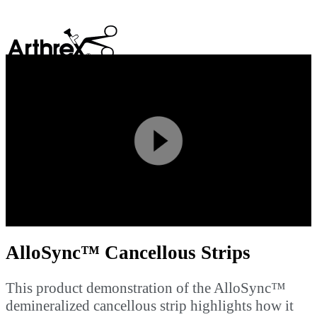
search
Play
Video
AlloSync™ Cancellous Strips
This product demonstration of the AlloSync™
demineralized cancellous strip highlights how it