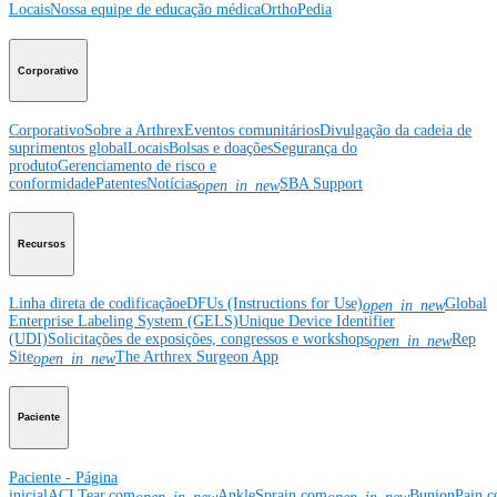
Locais
Nossa equipe de educação médica
OrthoPedia
Corporativo
Corporativo
Sobre a Arthrex
Eventos comunitários
Divulgação da cadeia de
suprimentos global
Locais
Bolsas e doações
Segurança do
produto
Gerenciamento de risco e
conformidade
Patentes
Notícias
SBA Support
open_in_new
Recursos
Linha direta de codificação
eDFUs (Instructions for Use)
Global
open_in_new
Enterprise Labeling System (GELS)
Unique Device Identifier
(UDI)
Solicitações de exposições, congressos e workshops
Rep
open_in_new
Site
The Arthrex Surgeon App
open_in_new
Paciente
Paciente - Página
inicial
ACLTear.com
AnkleSprain.com
BunionPain.