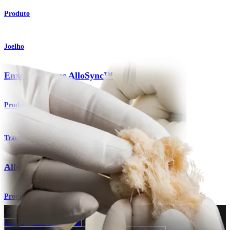
Produto
Joelho
Enxertos ósseos AlloSync™
Produto
Traumatismo - Extremidades superiores
AlloSync™ Bone Grafts
Produto
Como podemos ajudar?
Contacte um representante