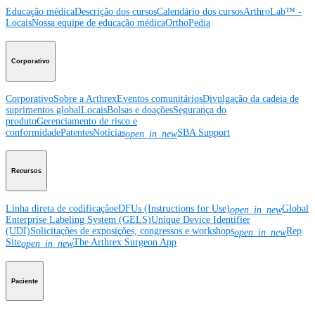
Educação médica
Descrição dos cursos
Calendário dos cursos
ArthroLab™ -
Locais
Nossa equipe de educação médica
OrthoPedia
Corporativo
Corporativo
Sobre a Arthrex
Eventos comunitários
Divulgação da cadeia de
suprimentos global
Locais
Bolsas e doações
Segurança do
produto
Gerenciamento de risco e
conformidade
Patentes
Notícias
SBA Support
open_in_new
Recursos
Linha direta de codificação
eDFUs (Instructions for Use)
Global
open_in_new
Enterprise Labeling System (GELS)
Unique Device Identifier
(UDI)
Solicitações de exposições, congressos e workshops
Rep
open_in_new
Site
The Arthrex Surgeon App
open_in_new
Paciente