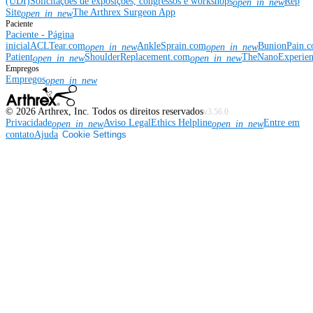
(UDI)
Solicitações de exposições, congressos e workshops
Rep
open_in_new
Site
The Arthrex Surgeon App
open_in_new
Paciente
Paciente - Página
inicial
ACLTear.com
AnkleSprain.com
BunionPain.
open_in_new
open_in_new
Patient
ShoulderReplacement.com
TheNanoExperie
open_in_new
open_in_new
Empregos
Empregos
open_in_new
©
2026
Arthrex, Inc. Todos os direitos reservados
v3.56.0
Privacidade
Aviso Legal
Ethics Helpline
Entre em
open_in_new
open_in_new
contato
Ajuda
Cookie Settings