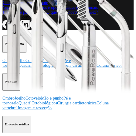
Contacte um representante
Veja eventos, laboratórios e oportunidades educacionais
Inscreva-se para receber: O que há de novo na Arthrex?
Conecte-se conosco
Procedimento
Ombro
Joelho
Cotovelo
Mão e punho
Pé e
tornozelo
Quadril
Ortobiológicos
Cirurgia cardiotorácica
Coluna vertebral
Producto
Ombro
Joelho
Cotovelo
Mão e punho
Pé e
tornozelo
Quadril
Ortobiológicos
Cirurgia cardiotorácica
Coluna
vertebral
Imagem e ressecção
Educação médica