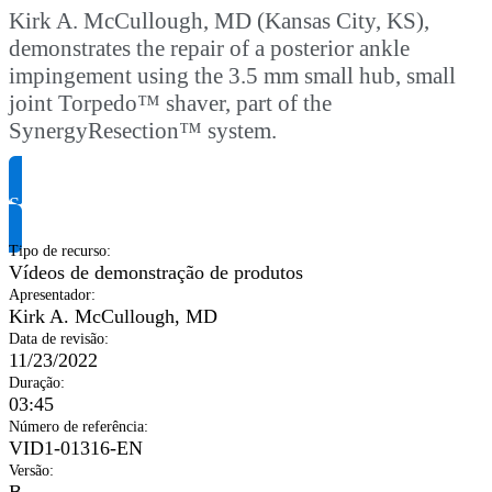
Kirk A. McCullough, MD (Kansas City, KS),
demonstrates the repair of a posterior ankle
impingement using the 3.5 mm small hub, small
joint Torpedo™ shaver, part of the
SynergyResection™ system.
Solicite informação do produto
Tipo de recurso
:
Vídeos de demonstração de produtos
Apresentador
:
Kirk A. McCullough, MD
Data de revisão
:
11/23/2022
Duração
:
03:45
Número de referência
:
VID1-01316-EN
Versão
:
B