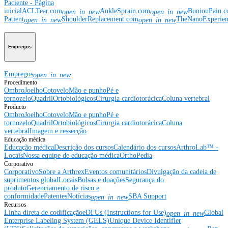
Paciente - Página
inicial
ACLTear.com
AnkleSprain.com
BunionPain.
open_in_new
open_in_new
Patient
ShoulderReplacement.com
TheNanoExperie
open_in_new
open_in_new
Empregos
Empregos
open_in_new
Procedimento
Ombro
Joelho
Cotovelo
Mão e punho
Pé e
tornozelo
Quadril
Ortobiológicos
Cirurgia cardiotorácica
Coluna vertebral
Producto
Ombro
Joelho
Cotovelo
Mão e punho
Pé e
tornozelo
Quadril
Ortobiológicos
Cirurgia cardiotorácica
Coluna
vertebral
Imagem e ressecção
Educação médica
Educação médica
Descrição dos cursos
Calendário dos cursos
ArthroLab™ -
Locais
Nossa equipe de educação médica
OrthoPedia
Corporativo
Corporativo
Sobre a Arthrex
Eventos comunitários
Divulgação da cadeia de
suprimentos global
Locais
Bolsas e doações
Segurança do
produto
Gerenciamento de risco e
conformidade
Patentes
Notícias
SBA Support
open_in_new
Recursos
Linha direta de codificação
eDFUs (Instructions for Use)
Global
open_in_new
Enterprise Labeling System (GELS)
Unique Device Identifier