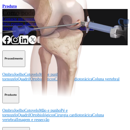
Produto
Como podemos ajudar?
Contacte um representante
Veja eventos, laboratórios e oportunidades educacionais
Inscreva-se para receber: O que há de novo na Arthrex?
Conecte-se conosco
Procedimento
Ombro
Joelho
Cotovelo
Mão e punho
Pé e
tornozelo
Quadril
Ortobiológicos
Cirurgia cardiotorácica
Coluna vertebral
Producto
Ombro
Joelho
Cotovelo
Mão e punho
Pé e
tornozelo
Quadril
Ortobiológicos
Cirurgia cardiotorácica
Coluna
vertebral
Imagem e ressecção