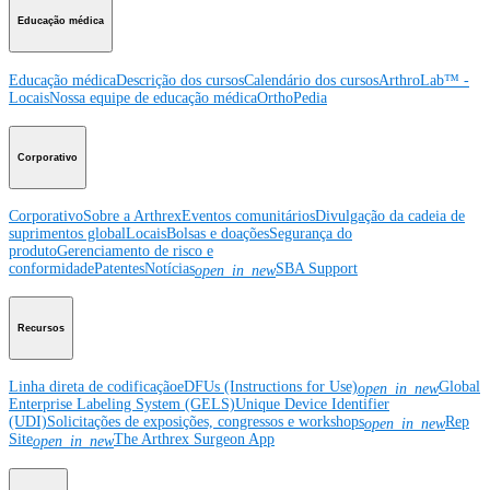
Educação médica
Educação médica
Descrição dos cursos
Calendário dos cursos
ArthroLab™ -
Locais
Nossa equipe de educação médica
OrthoPedia
Corporativo
Corporativo
Sobre a Arthrex
Eventos comunitários
Divulgação da cadeia de
suprimentos global
Locais
Bolsas e doações
Segurança do
produto
Gerenciamento de risco e
conformidade
Patentes
Notícias
SBA Support
open_in_new
Recursos
Linha direta de codificação
eDFUs (Instructions for Use)
Global
open_in_new
Enterprise Labeling System (GELS)
Unique Device Identifier
(UDI)
Solicitações de exposições, congressos e workshops
Rep
open_in_new
Site
The Arthrex Surgeon App
open_in_new