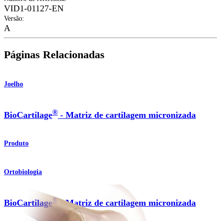
VID1-01127-EN
Versão
:
A
Páginas Relacionadas
Joelho
®
BioCartilage
- Matriz de cartilagem micronizada
Produto
Ortobiologia
®
BioCartilage
- Matriz de cartilagem micronizada