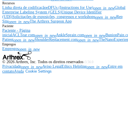
Recursos
Linha direta de codificação
eDFUs (Instructions for Use)
Global
open_in_new
Enterprise Labeling System (GELS)
Unique Device Identifier
(UDI)
Solicitações de exposições, congressos e workshops
Rep
open_in_new
Site
The Arthrex Surgeon App
open_in_new
Paciente
Paciente - Página
inicial
ACLTear.com
AnkleSprain.com
BunionPain.
open_in_new
open_in_new
Patient
ShoulderReplacement.com
TheNanoExperie
open_in_new
open_in_new
Empregos
Empregos
open_in_new
©
2026
Arthrex, Inc. Todos os direitos reservados
v3.56.0
Privacidade
Aviso Legal
Ethics Helpline
Entre em
open_in_new
open_in_new
contato
Ajuda
Cookie Settings