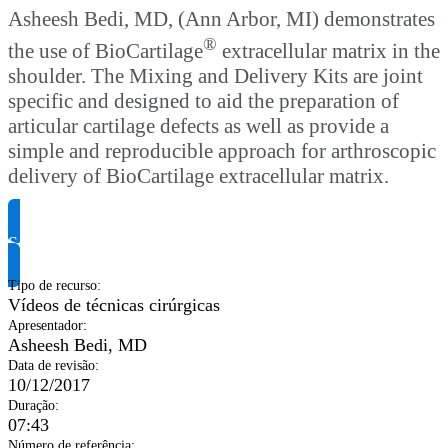
Asheesh Bedi, MD, (Ann Arbor, MI) demonstrates
®
the use of BioCartilage
extracellular matrix in the
shoulder. The Mixing and Delivery Kits are joint
specific and designed to aid the preparation of
articular cartilage defects as well as provide a
simple and reproducible approach for arthroscopic
delivery of BioCartilage extracellular matrix.
Solicite informação do produto
Tipo de recurso
:
Vídeos de técnicas cirúrgicas
Apresentador
:
Asheesh Bedi, MD
Data de revisão
:
10/12/2017
Duração
:
07:43
Número de referência
: