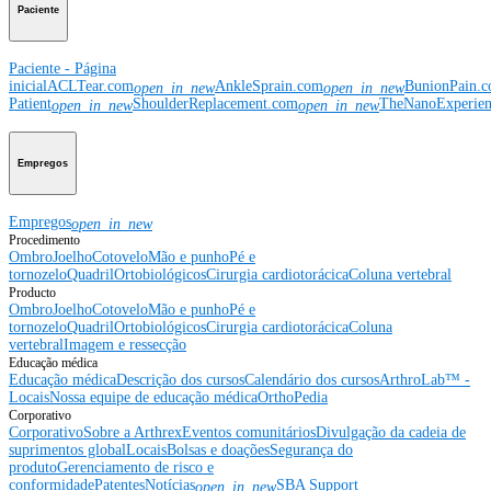
Paciente
Paciente - Página
inicial
ACLTear.com
AnkleSprain.com
BunionPain.
open_in_new
open_in_new
Patient
ShoulderReplacement.com
TheNanoExperie
open_in_new
open_in_new
Empregos
Empregos
open_in_new
Procedimento
Ombro
Joelho
Cotovelo
Mão e punho
Pé e
tornozelo
Quadril
Ortobiológicos
Cirurgia cardiotorácica
Coluna vertebral
Producto
Ombro
Joelho
Cotovelo
Mão e punho
Pé e
tornozelo
Quadril
Ortobiológicos
Cirurgia cardiotorácica
Coluna
vertebral
Imagem e ressecção
Educação médica
Educação médica
Descrição dos cursos
Calendário dos cursos
ArthroLab™ -
Locais
Nossa equipe de educação médica
OrthoPedia
Corporativo
Corporativo
Sobre a Arthrex
Eventos comunitários
Divulgação da cadeia de
suprimentos global
Locais
Bolsas e doações
Segurança do
produto
Gerenciamento de risco e
conformidade
Patentes
Notícias
SBA Support
open_in_new