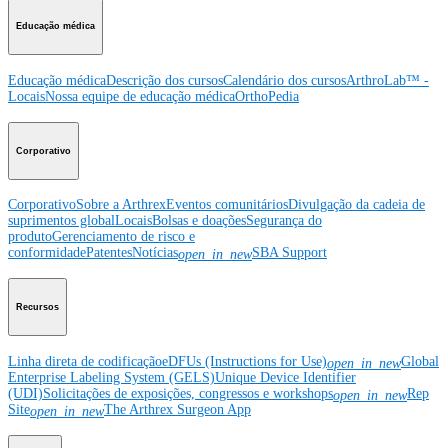
Educação médica
Educação médica
Descrição dos cursos
Calendário dos cursos
ArthroLab™ -
Locais
Nossa equipe de educação médica
OrthoPedia
Corporativo
Corporativo
Sobre a Arthrex
Eventos comunitários
Divulgação da cadeia de
suprimentos global
Locais
Bolsas e doações
Segurança do
produto
Gerenciamento de risco e
conformidade
Patentes
Notícias
SBA Support
open_in_new
Recursos
Linha direta de codificação
eDFUs (Instructions for Use)
Global
open_in_new
Enterprise Labeling System (GELS)
Unique Device Identifier
(UDI)
Solicitações de exposições, congressos e workshops
Rep
open_in_new
Site
The Arthrex Surgeon App
open_in_new