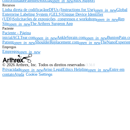
conformidade
Patentes
Notícias
SBA Support
open_in_new
Recursos
Linha direta de codificação
eDFUs (Instructions for Use)
Global
open_in_new
Enterprise Labeling System (GELS)
Unique Device Identifier
(UDI)
Solicitações de exposições, congressos e workshops
Rep
open_in_new
Site
The Arthrex Surgeon App
open_in_new
Paciente
Paciente - Página
inicial
ACLTear.com
AnkleSprain.com
BunionPain.
open_in_new
open_in_new
Patient
ShoulderReplacement.com
TheNanoExperie
open_in_new
open_in_new
Empregos
Empregos
open_in_new
©
2026
Arthrex, Inc. Todos os direitos reservados
v3.56.0
Privacidade
Aviso Legal
Ethics Helpline
Entre em
open_in_new
open_in_new
contato
Ajuda
Cookie Settings