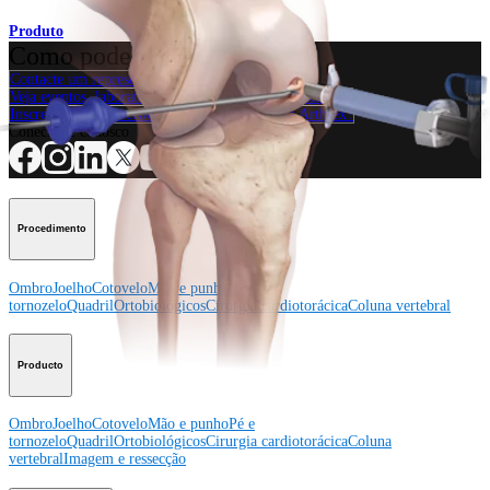
Produto
Como podemos ajudar?
Contacte um representante
Veja eventos, laboratórios e oportunidades educacionais
Inscreva-se para receber: O que há de novo na Arthrex?
Conecte-se conosco
Procedimento
Ombro
Joelho
Cotovelo
Mão e punho
Pé e
tornozelo
Quadril
Ortobiológicos
Cirurgia cardiotorácica
Coluna vertebral
Producto
Ombro
Joelho
Cotovelo
Mão e punho
Pé e
tornozelo
Quadril
Ortobiológicos
Cirurgia cardiotorácica
Coluna
vertebral
Imagem e ressecção