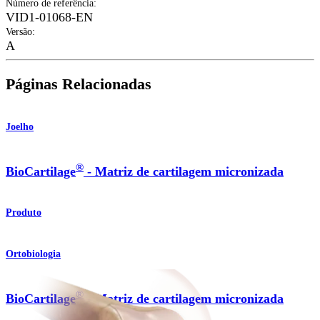
Número de referência
:
VID1-01068-EN
Versão
:
A
Páginas Relacionadas
Joelho
®
BioCartilage
- Matriz de cartilagem micronizada
Produto
Ortobiologia
®
BioCartilage
- Matriz de cartilagem micronizada