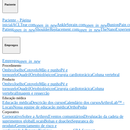
Paciente
Paciente - Página
inicial
ACLTear.com
AnkleSprain.com
BunionPain.
open_in_new
open_in_new
Patient
ShoulderReplacement.com
TheNanoExperie
open_in_new
open_in_new
Empregos
Empregos
open_in_new
Procedimento
Ombro
Joelho
Cotovelo
Mão e punho
Pé e
tornozelo
Quadril
Ortobiológicos
Cirurgia cardiotorácica
Coluna vertebral
Producto
Ombro
Joelho
Cotovelo
Mão e punho
Pé e
tornozelo
Quadril
Ortobiológicos
Cirurgia cardiotorácica
Coluna
vertebral
Imagem e ressecção
Educação médica
Educação médica
Descrição dos cursos
Calendário dos cursos
ArthroLab™ -
Locais
Nossa equipe de educação médica
OrthoPedia
Corporativo
Corporativo
Sobre a Arthrex
Eventos comunitários
Divulgação da cadeia de
suprimentos global
Locais
Bolsas e doações
Segurança do
produto
Gerenciamento de risco e