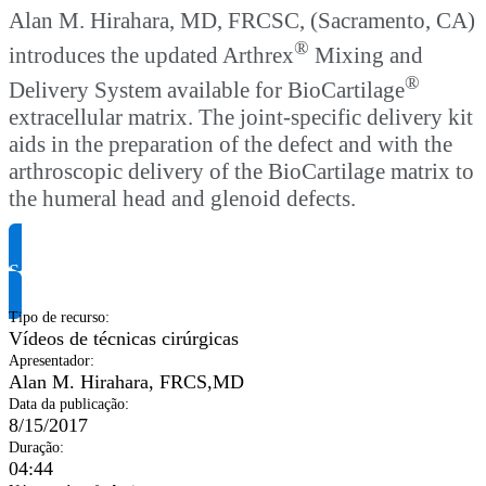
Alan M. Hirahara, MD, FRCSC, (Sacramento, CA)
®
introduces the updated Arthrex
Mixing and
®
Delivery System available for BioCartilage
extracellular matrix. The joint-specific delivery kit
aids in the preparation of the defect and with the
arthroscopic delivery of the BioCartilage matrix to
the humeral head and glenoid defects.
Solicite informação do produto
Tipo de recurso
:
Vídeos de técnicas cirúrgicas
Apresentador
:
Alan M. Hirahara, FRCS,MD
Data da publicação
:
8/15/2017
Duração
:
04:44