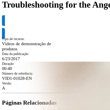
Troubleshooting for the Ange
Solicite informação do produto
Tipo de recurso
:
Vídeos de demonstração de
produtos
Data da publicação
:
6/23/2017
Duração
:
00:40
Número de referência
:
VID1-01028-EN
Versão
:
A
Páginas Relacionadas