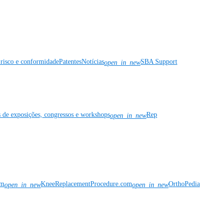
risco e conformidade
Patentes
Notícias
SBA Support
open_in_new
s de exposições, congressos e workshops
Rep
open_in_new
om
KneeReplacementProcedure.com
OrthoPedia
open_in_new
open_in_new