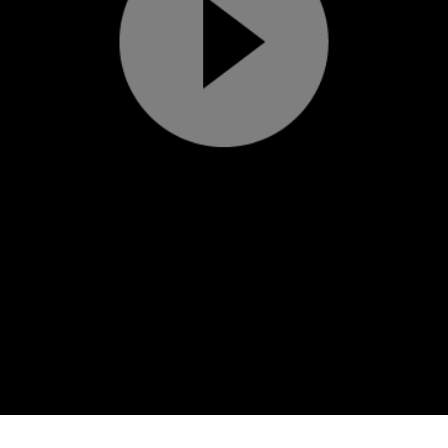
Play
Video