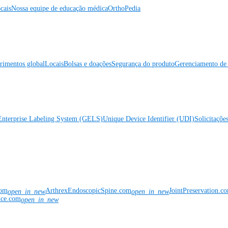
cais
Nossa equipe de educação médica
OrthoPedia
rimentos global
Locais
Bolsas e doações
Segurança do produto
Gerenciamento de 
Enterprise Labeling System (GELS)
Unique Device Identifier (UDI)
Solicitaçõe
com
ArthrexEndoscopicSpine.com
JointPreservation.c
open_in_new
open_in_new
nce.com
open_in_new