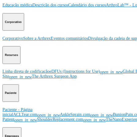
Educação médica
Descrição dos cursos
Calendário dos cursos
ArthroLab™ - Lo
Corporativo
Corporativo
Sobre a Arthrex
Eventos comunitários
Divulgação da cadeia de sup
Recursos
Linha direta de codificação
eDFUs (Instructions for Use)
Global 
open_in_new
Site
The Arthrex Surgeon App
open_in_new
Paciente
Paciente - Página
inicial
ACLTear.com
AnkleSprain.com
BunionPain.
open_in_new
open_in_new
Patient
ShoulderReplacement.com
TheNanoExperie
open_in_new
open_in_new
Empregos