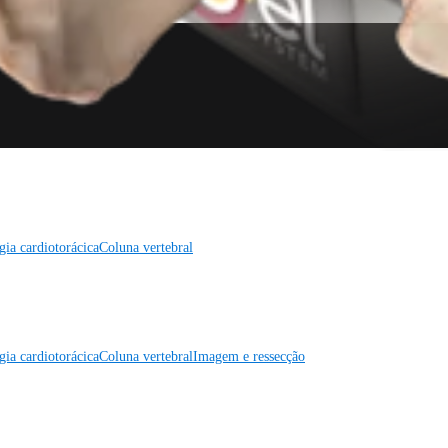
gia cardiotorácica
Coluna vertebral
gia cardiotorácica
Coluna vertebral
Imagem e ressecção