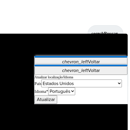
search
Buscar
chevron_left
Voltar
Aplicativos
chevron_left
Voltar
Vet Systems
OrthoPedia Patient
SAP
Atualizar localização/Idioma
País
Supplier Portal
Synergy Imaging & Resection
Idioma*
Atualizar