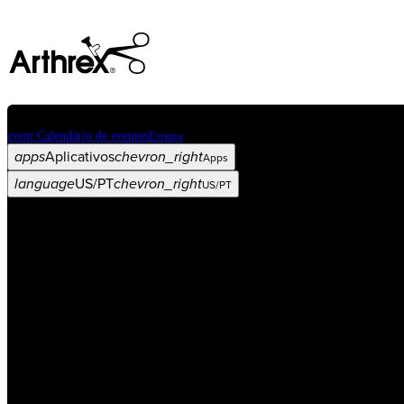
event
Calendário de eventos
Eventos
apps
Aplicativos
chevron_right
Apps
language
US/PT
chevron_right
US/PT
Categorias
Procedimento
arrow_drop_down
chevron_right
Produto
arrow_drop_down
chevron_right
Educação médica
arrow_drop_down
chevron_right
Corporativo
arrow_drop_down
chevron_right
ASC X
Administradores
arrow_drop_down
chevron_right
Paciente
arrow_drop_down
chevron_right
Recursos
arrow_drop_down
chevron_right