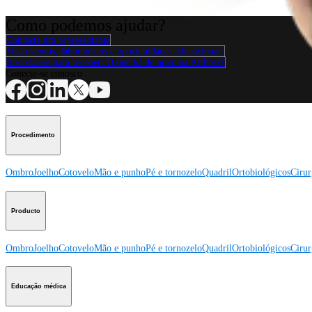
Como podemos ajudar?
Contacte um representante
Veja eventos, laboratórios e oportunidades educacionais
Inscreva-se para receber: O que há de novo na Arthrex?
Conecte-se conosco
Procedimento
Ombro
Joelho
Cotovelo
Mão e punho
Pé e tornozelo
Quadril
Ortobiológicos
Cirur
Producto
Ombro
Joelho
Cotovelo
Mão e punho
Pé e tornozelo
Quadril
Ortobiológicos
Cirur
Educação médica