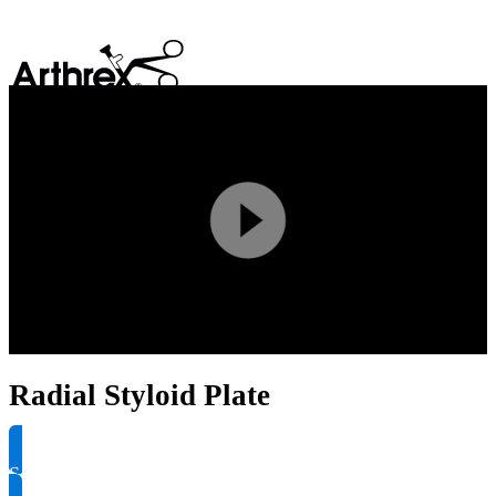
search
Play
Video
Radial Styloid Plate
Solicite informação do produto