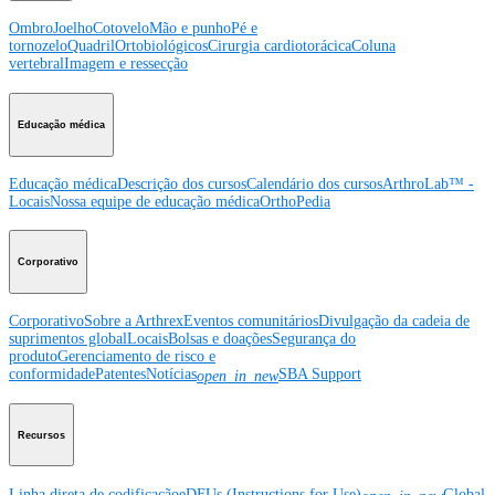
Ombro
Joelho
Cotovelo
Mão e punho
Pé e
tornozelo
Quadril
Ortobiológicos
Cirurgia cardiotorácica
Coluna
vertebral
Imagem e ressecção
Educação médica
Educação médica
Descrição dos cursos
Calendário dos cursos
ArthroLab™ -
Locais
Nossa equipe de educação médica
OrthoPedia
Corporativo
Corporativo
Sobre a Arthrex
Eventos comunitários
Divulgação da cadeia de
suprimentos global
Locais
Bolsas e doações
Segurança do
produto
Gerenciamento de risco e
conformidade
Patentes
Notícias
SBA Support
open_in_new
Recursos
Linha direta de codificação
eDFUs (Instructions for Use)
Global