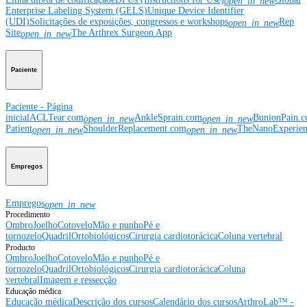
open_in_new
Enterprise Labeling System (GELS)
Unique Device Identifier
(UDI)
Solicitações de exposições, congressos e workshops
Rep
open_in_new
Site
The Arthrex Surgeon App
open_in_new
Paciente
Paciente - Página
inicial
ACLTear.com
AnkleSprain.com
BunionPain.
open_in_new
open_in_new
Patient
ShoulderReplacement.com
TheNanoExperie
open_in_new
open_in_new
Empregos
Empregos
open_in_new
Procedimento
Ombro
Joelho
Cotovelo
Mão e punho
Pé e
tornozelo
Quadril
Ortobiológicos
Cirurgia cardiotorácica
Coluna vertebral
Producto
Ombro
Joelho
Cotovelo
Mão e punho
Pé e
tornozelo
Quadril
Ortobiológicos
Cirurgia cardiotorácica
Coluna
vertebral
Imagem e ressecção
Educação médica
Educação médica
Descrição dos cursos
Calendário dos cursos
ArthroLab™ -