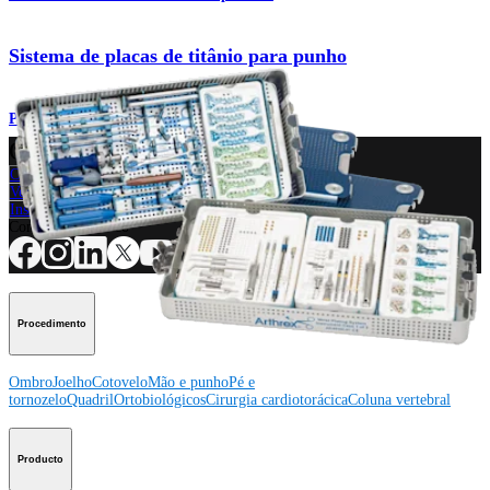
Sistema de placas de titânio para punho
Produto
Como podemos ajudar?
Contacte um representante
Veja eventos, laboratórios e oportunidades educacionais
Inscreva-se para receber: O que há de novo na Arthrex?
Conecte-se conosco
Procedimento
Ombro
Joelho
Cotovelo
Mão e punho
Pé e
tornozelo
Quadril
Ortobiológicos
Cirurgia cardiotorácica
Coluna vertebral
Producto