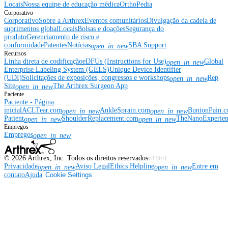
Locais
Nossa equipe de educação médica
OrthoPedia
Corporativo
Corporativo
Sobre a Arthrex
Eventos comunitários
Divulgação da cadeia de
suprimentos global
Locais
Bolsas e doações
Segurança do
produto
Gerenciamento de risco e
conformidade
Patentes
Notícias
SBA Support
open_in_new
Recursos
Linha direta de codificação
eDFUs (Instructions for Use)
Global
open_in_new
Enterprise Labeling System (GELS)
Unique Device Identifier
(UDI)
Solicitações de exposições, congressos e workshops
Rep
open_in_new
Site
The Arthrex Surgeon App
open_in_new
Paciente
Paciente - Página
inicial
ACLTear.com
AnkleSprain.com
BunionPain.
open_in_new
open_in_new
Patient
ShoulderReplacement.com
TheNanoExperie
open_in_new
open_in_new
Empregos
Empregos
open_in_new
©
2026
Arthrex, Inc. Todos os direitos reservados
v3.56.0
Privacidade
Aviso Legal
Ethics Helpline
Entre em
open_in_new
open_in_new
contato
Ajuda
Cookie Settings