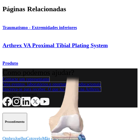
Páginas Relacionadas
Traumatismo - Extremidades inferiores
Arthrex VA Proximal Tibial Plating System
Produto
Como podemos ajudar?
Contacte um representante
Veja eventos, laboratórios e oportunidades educacionais
Inscreva-se para receber: O que há de novo na Arthrex?
Conecte-se conosco
Procedimento
Ombro
Joelho
Cotovelo
Mão e punho
Pé e