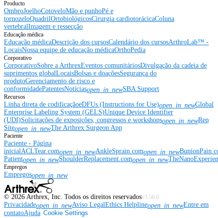
Producto
Ombro
Joelho
Cotovelo
Mão e punho
Pé e
tornozelo
Quadril
Ortobiológicos
Cirurgia cardiotorácica
Coluna
vertebral
Imagem e ressecção
Educação médica
Educação médica
Descrição dos cursos
Calendário dos cursos
ArthroLab™ -
Locais
Nossa equipe de educação médica
OrthoPedia
Corporativo
Corporativo
Sobre a Arthrex
Eventos comunitários
Divulgação da cadeia de
suprimentos global
Locais
Bolsas e doações
Segurança do
produto
Gerenciamento de risco e
conformidade
Patentes
Notícias
SBA Support
open_in_new
Recursos
Linha direta de codificação
eDFUs (Instructions for Use)
Global
open_in_new
Enterprise Labeling System (GELS)
Unique Device Identifier
(UDI)
Solicitações de exposições, congressos e workshops
Rep
open_in_new
Site
The Arthrex Surgeon App
open_in_new
Paciente
Paciente - Página
inicial
ACLTear.com
AnkleSprain.com
BunionPain.
open_in_new
open_in_new
Patient
ShoulderReplacement.com
TheNanoExperie
open_in_new
open_in_new
Empregos
Empregos
open_in_new
©
2026
Arthrex, Inc. Todos os direitos reservados
v3.56.0
Privacidade
Aviso Legal
Ethics Helpline
Entre em
open_in_new
open_in_new
contato
Ajuda
Cookie Settings