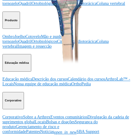
tornozelo
Quadril
Ortobiológicos
Cirurgia cardiotorácica
Coluna vertebral
Producto
Ombro
Joelho
Cotovelo
Mão e punho
Pé e
tornozelo
Quadril
Ortobiológicos
Cirurgia cardiotorácica
Coluna
vertebral
Imagem e ressecção
Educação médica
Educação médica
Descrição dos cursos
Calendário dos cursos
ArthroLab™ -
Locais
Nossa equipe de educação médica
OrthoPedia
Corporativo
Corporativo
Sobre a Arthrex
Eventos comunitários
Divulgação da cadeia de
suprimentos global
Locais
Bolsas e doações
Segurança do
produto
Gerenciamento de risco e
conformidade
Patentes
Notícias
SBA Support
open_in_new