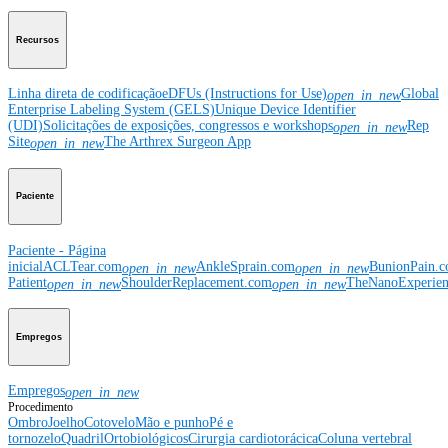
Recursos
Linha direta de codificação
eDFUs (Instructions for Use)
Global
open_in_new
Enterprise Labeling System (GELS)
Unique Device Identifier
(UDI)
Solicitações de exposições, congressos e workshops
Rep
open_in_new
Site
The Arthrex Surgeon App
open_in_new
Paciente
Paciente - Página
inicial
ACLTear.com
AnkleSprain.com
BunionPain.
open_in_new
open_in_new
Patient
ShoulderReplacement.com
TheNanoExperie
open_in_new
open_in_new
Empregos
Empregos
open_in_new
Procedimento
Ombro
Joelho
Cotovelo
Mão e punho
Pé e
tornozelo
Quadril
Ortobiológicos
Cirurgia cardiotorácica
Coluna vertebral