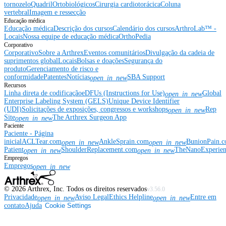
tornozelo
Quadril
Ortobiológicos
Cirurgia cardiotorácica
Coluna
vertebral
Imagem e ressecção
Educação médica
Educação médica
Descrição dos cursos
Calendário dos cursos
ArthroLab™ -
Locais
Nossa equipe de educação médica
OrthoPedia
Corporativo
Corporativo
Sobre a Arthrex
Eventos comunitários
Divulgação da cadeia de
suprimentos global
Locais
Bolsas e doações
Segurança do
produto
Gerenciamento de risco e
conformidade
Patentes
Notícias
SBA Support
open_in_new
Recursos
Linha direta de codificação
eDFUs (Instructions for Use)
Global
open_in_new
Enterprise Labeling System (GELS)
Unique Device Identifier
(UDI)
Solicitações de exposições, congressos e workshops
Rep
open_in_new
Site
The Arthrex Surgeon App
open_in_new
Paciente
Paciente - Página
inicial
ACLTear.com
AnkleSprain.com
BunionPain.
open_in_new
open_in_new
Patient
ShoulderReplacement.com
TheNanoExperie
open_in_new
open_in_new
Empregos
Empregos
open_in_new
©
2026
Arthrex, Inc. Todos os direitos reservados
v3.56.0
Privacidade
Aviso Legal
Ethics Helpline
Entre em
open_in_new
open_in_new
contato
Ajuda
Cookie Settings