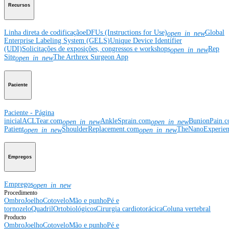
Recursos
Linha direta de codificação
eDFUs (Instructions for Use)
Global
open_in_new
Enterprise Labeling System (GELS)
Unique Device Identifier
(UDI)
Solicitações de exposições, congressos e workshops
Rep
open_in_new
Site
The Arthrex Surgeon App
open_in_new
Paciente
Paciente - Página
inicial
ACLTear.com
AnkleSprain.com
BunionPain.
open_in_new
open_in_new
Patient
ShoulderReplacement.com
TheNanoExperie
open_in_new
open_in_new
Empregos
Empregos
open_in_new
Procedimento
Ombro
Joelho
Cotovelo
Mão e punho
Pé e
tornozelo
Quadril
Ortobiológicos
Cirurgia cardiotorácica
Coluna vertebral
Producto
Ombro
Joelho
Cotovelo
Mão e punho
Pé e