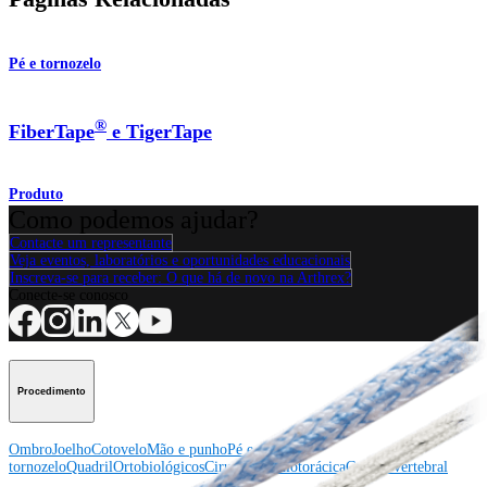
Pé e tornozelo
®
FiberTape
e TigerTape
Produto
Como podemos ajudar?
Contacte um representante
Veja eventos, laboratórios e oportunidades educacionais
Inscreva-se para receber: O que há de novo na Arthrex?
Conecte-se conosco
Procedimento
Ombro
Joelho
Cotovelo
Mão e punho
Pé e
tornozelo
Quadril
Ortobiológicos
Cirurgia cardiotorácica
Coluna vertebral