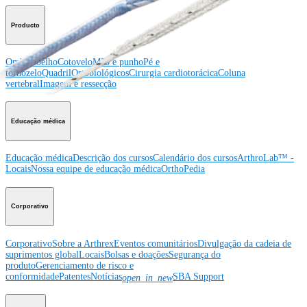
Producto
Ombro
Joelho
Cotovelo
Mão e punho
Pé e
tornozelo
Quadril
Ortobiológicos
Cirurgia cardiotorácica
Coluna
vertebral
Imagem e ressecção
Educação médica
Educação médica
Descrição dos cursos
Calendário dos cursos
ArthroLab™ -
Locais
Nossa equipe de educação médica
OrthoPedia
Corporativo
Corporativo
Sobre a Arthrex
Eventos comunitários
Divulgação da cadeia de
suprimentos global
Locais
Bolsas e doações
Segurança do
produto
Gerenciamento de risco e
conformidade
Patentes
Notícias
SBA Support
open_in_new