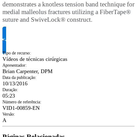
demonstrates a knotless tension band technique for
medial malleolus fractures utilizing a FiberTape®
suture and SwiveLock® construct.
Solicite informação do produto
Tipo de recurso
:
Vídeos de técnicas cirúrgicas
Apresentador
:
Brian Carpenter, DPM
Data da publicação
:
10/13/2016
Duração
:
05:23
Número de referência
:
VID1-00859-EN
Versão
:
A
Páginas Relacionadas