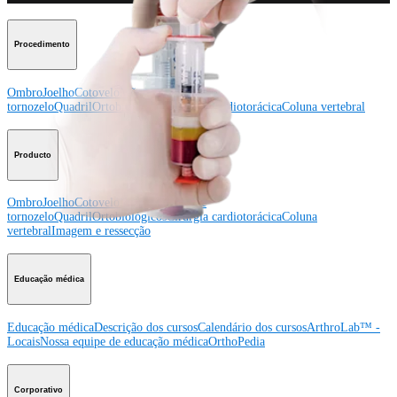
Procedimento
Ombro
Joelho
Cotovelo
Mão e punho
Pé e
tornozelo
Quadril
Ortobiológicos
Cirurgia cardiotorácica
Coluna vertebral
Producto
Ombro
Joelho
Cotovelo
Mão e punho
Pé e
tornozelo
Quadril
Ortobiológicos
Cirurgia cardiotorácica
Coluna
vertebral
Imagem e ressecção
Educação médica
Educação médica
Descrição dos cursos
Calendário dos cursos
ArthroLab™ -
Locais
Nossa equipe de educação médica
OrthoPedia
Corporativo