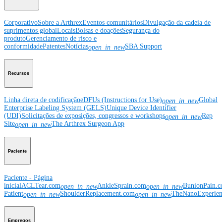
Corporativo
Sobre a Arthrex
Eventos comunitários
Divulgação da cadeia de
suprimentos global
Locais
Bolsas e doações
Segurança do
produto
Gerenciamento de risco e
conformidade
Patentes
Notícias
SBA Support
open_in_new
Recursos
Linha direta de codificação
eDFUs (Instructions for Use)
Global
open_in_new
Enterprise Labeling System (GELS)
Unique Device Identifier
(UDI)
Solicitações de exposições, congressos e workshops
Rep
open_in_new
Site
The Arthrex Surgeon App
open_in_new
Paciente
Paciente - Página
inicial
ACLTear.com
AnkleSprain.com
BunionPain.
open_in_new
open_in_new
Patient
ShoulderReplacement.com
TheNanoExperie
open_in_new
open_in_new
Empregos