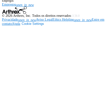
Empregos
Empregos
open_in_new
©
2026
Arthrex, Inc. Todos os direitos reservados
v3.56.0
Privacidade
Aviso Legal
Ethics Helpline
Entre em
open_in_new
open_in_new
contato
Ajuda
Cookie Settings