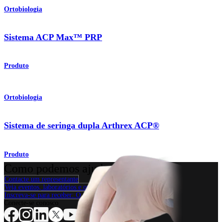
Ortobiologia
Sistema ACP Max™ PRP
Produto
Ortobiologia
Sistema de seringa dupla Arthrex ACP®
Produto
Como podemos ajudar?
Contacte um representante
Veja eventos, laboratórios e oportunidades educacionais
Inscreva-se para receber: O que há de novo na Arthrex?
Conecte-se conosco