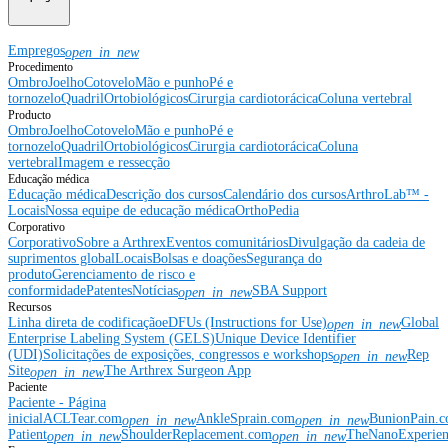
Empregos
open_in_new
Procedimento
Ombro
Joelho
Cotovelo
Mão e punho
Pé e
tornozelo
Quadril
Ortobiológicos
Cirurgia cardiotorácica
Coluna vertebral
Producto
Ombro
Joelho
Cotovelo
Mão e punho
Pé e
tornozelo
Quadril
Ortobiológicos
Cirurgia cardiotorácica
Coluna
vertebral
Imagem e ressecção
Educação médica
Educação médica
Descrição dos cursos
Calendário dos cursos
ArthroLab™ -
Locais
Nossa equipe de educação médica
OrthoPedia
Corporativo
Corporativo
Sobre a Arthrex
Eventos comunitários
Divulgação da cadeia de
suprimentos global
Locais
Bolsas e doações
Segurança do
produto
Gerenciamento de risco e
conformidade
Patentes
Notícias
SBA Support
open_in_new
Recursos
Linha direta de codificação
eDFUs (Instructions for Use)
Global
open_in_new
Enterprise Labeling System (GELS)
Unique Device Identifier
(UDI)
Solicitações de exposições, congressos e workshops
Rep
open_in_new
Site
The Arthrex Surgeon App
open_in_new
Paciente
Paciente - Página
inicial
ACLTear.com
AnkleSprain.com
BunionPain.
open_in_new
open_in_new
Patient
ShoulderReplacement.com
TheNanoExperie
open_in_new
open_in_new