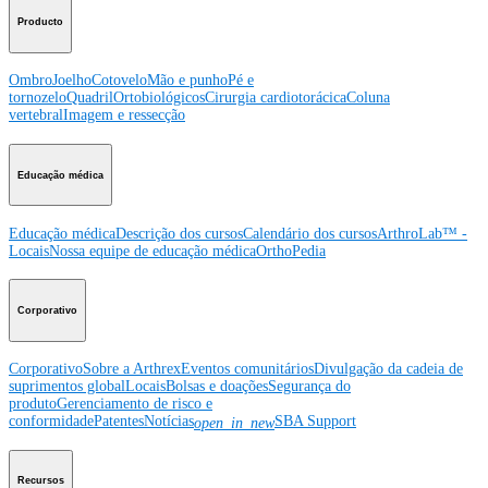
Producto
Ombro
Joelho
Cotovelo
Mão e punho
Pé e
tornozelo
Quadril
Ortobiológicos
Cirurgia cardiotorácica
Coluna
vertebral
Imagem e ressecção
Educação médica
Educação médica
Descrição dos cursos
Calendário dos cursos
ArthroLab™ -
Locais
Nossa equipe de educação médica
OrthoPedia
Corporativo
Corporativo
Sobre a Arthrex
Eventos comunitários
Divulgação da cadeia de
suprimentos global
Locais
Bolsas e doações
Segurança do
produto
Gerenciamento de risco e
conformidade
Patentes
Notícias
SBA Support
open_in_new
Recursos