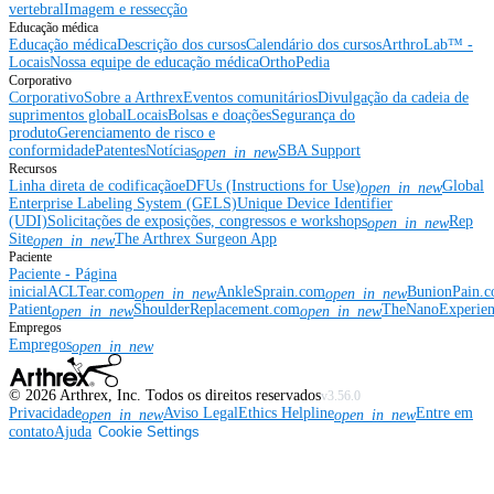
vertebral
Imagem e ressecção
Educação médica
Educação médica
Descrição dos cursos
Calendário dos cursos
ArthroLab™ -
Locais
Nossa equipe de educação médica
OrthoPedia
Corporativo
Corporativo
Sobre a Arthrex
Eventos comunitários
Divulgação da cadeia de
suprimentos global
Locais
Bolsas e doações
Segurança do
produto
Gerenciamento de risco e
conformidade
Patentes
Notícias
SBA Support
open_in_new
Recursos
Linha direta de codificação
eDFUs (Instructions for Use)
Global
open_in_new
Enterprise Labeling System (GELS)
Unique Device Identifier
(UDI)
Solicitações de exposições, congressos e workshops
Rep
open_in_new
Site
The Arthrex Surgeon App
open_in_new
Paciente
Paciente - Página
inicial
ACLTear.com
AnkleSprain.com
BunionPain.
open_in_new
open_in_new
Patient
ShoulderReplacement.com
TheNanoExperie
open_in_new
open_in_new
Empregos
Empregos
open_in_new
©
2026
Arthrex, Inc. Todos os direitos reservados
v3.56.0
Privacidade
Aviso Legal
Ethics Helpline
Entre em
open_in_new
open_in_new
contato
Ajuda
Cookie Settings