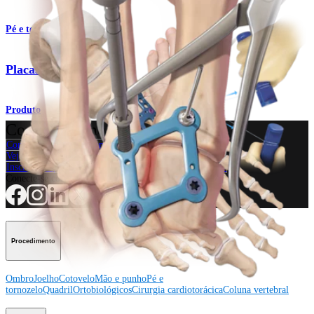
Pé e tornozelo
Placas de Lisfranc
Produto
Como podemos ajudar?
Contacte um representante
Veja eventos, laboratórios e oportunidades educacionais
Inscreva-se para receber: O que há de novo na Arthrex?
Conecte-se conosco
Procedimento
Ombro
Joelho
Cotovelo
Mão e punho
Pé e
tornozelo
Quadril
Ortobiológicos
Cirurgia cardiotorácica
Coluna vertebral