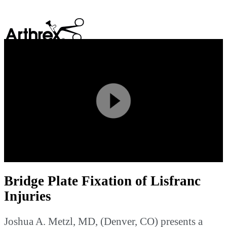
search
Play
Video
Bridge Plate Fixation of Lisfranc
Injuries
Joshua A. Metzl, MD, (Denver, CO) presents a