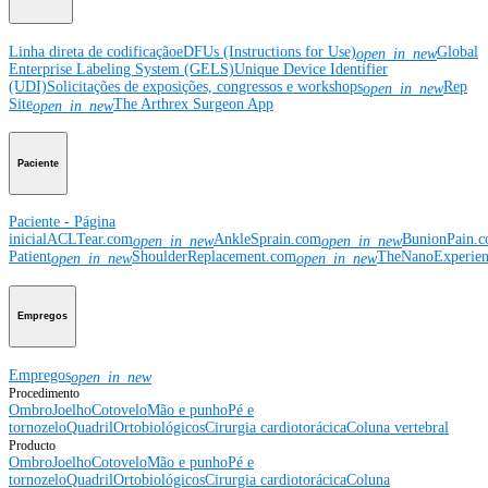
Linha direta de codificação
eDFUs (Instructions for Use)
Global
open_in_new
Enterprise Labeling System (GELS)
Unique Device Identifier
(UDI)
Solicitações de exposições, congressos e workshops
Rep
open_in_new
Site
The Arthrex Surgeon App
open_in_new
Paciente
Paciente - Página
inicial
ACLTear.com
AnkleSprain.com
BunionPain.
open_in_new
open_in_new
Patient
ShoulderReplacement.com
TheNanoExperie
open_in_new
open_in_new
Empregos
Empregos
open_in_new
Procedimento
Ombro
Joelho
Cotovelo
Mão e punho
Pé e
tornozelo
Quadril
Ortobiológicos
Cirurgia cardiotorácica
Coluna vertebral
Producto
Ombro
Joelho
Cotovelo
Mão e punho
Pé e
tornozelo
Quadril
Ortobiológicos
Cirurgia cardiotorácica
Coluna