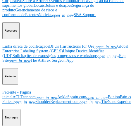
Corporativo
Sobre a Arthrex
Eventos comunitários
Divulgação da cadeia de
suprimentos global
Locais
Bolsas e doações
Segurança do
produto
Gerenciamento de risco e
conformidade
Patentes
Notícias
SBA Support
open_in_new
Recursos
Linha direta de codificação
eDFUs (Instructions for Use)
Global
open_in_new
Enterprise Labeling System (GELS)
Unique Device Identifier
(UDI)
Solicitações de exposições, congressos e workshops
Rep
open_in_new
Site
The Arthrex Surgeon App
open_in_new
Paciente
Paciente - Página
inicial
ACLTear.com
AnkleSprain.com
BunionPain.
open_in_new
open_in_new
Patient
ShoulderReplacement.com
TheNanoExperie
open_in_new
open_in_new
Empregos