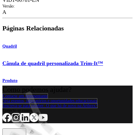
Versão
:
A
Páginas Relacionadas
Quadril
Cânula de quadril personalizada Trim-It™
Produto
Como podemos ajudar?
Contacte um representante
Veja eventos, laboratórios e oportunidades educacionais
Inscreva-se para receber: O que há de novo na Arthrex?
Conecte-se conosco