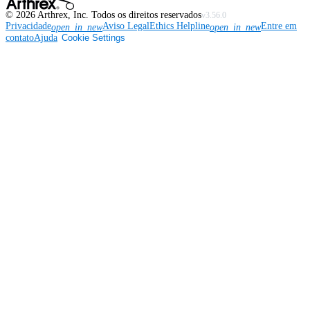
©
2026
Arthrex, Inc. Todos os direitos reservados
v3.56.0
Privacidade
Aviso Legal
Ethics Helpline
Entre em
open_in_new
open_in_new
contato
Ajuda
Cookie Settings