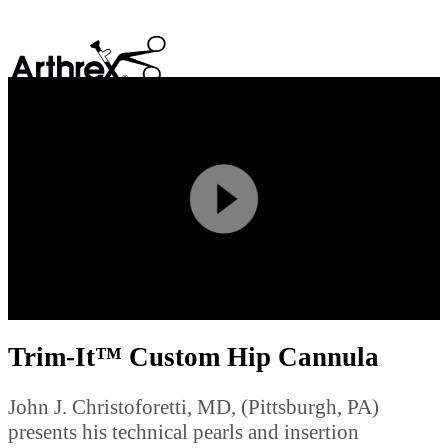
search
Play
Video
Trim-It™ Custom Hip Cannula
John J. Christoforetti, MD, (Pittsburgh, PA)
presents his technical pearls and insertion