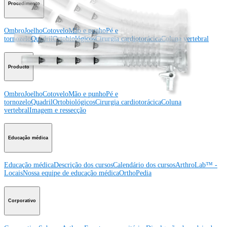
Procedimento
Ombro
Joelho
Cotovelo
Mão e punho
Pé e
tornozelo
Quadril
Ortobiológicos
Cirurgia cardiotorácica
Coluna vertebral
Producto
Ombro
Joelho
Cotovelo
Mão e punho
Pé e
tornozelo
Quadril
Ortobiológicos
Cirurgia cardiotorácica
Coluna
vertebral
Imagem e ressecção
Educação médica
Educação médica
Descrição dos cursos
Calendário dos cursos
ArthroLab™ -
Locais
Nossa equipe de educação médica
OrthoPedia
Corporativo