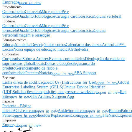
Empregos
open_in_new
Procedimento
Ombro
Joelho
Cotovelo
Mão e punho
Pé e
tornozelo
Quadril
Ortobiológicos
Cirurgia cardiotorácica
Coluna vertebral
Producto
Ombro
Joelho
Cotovelo
Mão e punho
Pé e
tornozelo
Quadril
Ortobiológicos
Cirurgia cardiotorácica
Coluna
vertebral
Imagem e ressecção
Educação médica
Educação médica
Descrição dos cursos
Calendário dos cursos
ArthroLab™ -
Locais
Nossa equipe de educação médica
OrthoPedia
Corporativo
Corporativo
Sobre a Arthrex
Eventos comunitários
Divulgação da cadeia de
suprimentos global
Locais
Bolsas e doações
Segurança do
produto
Gerenciamento de risco e
conformidade
Patentes
Notícias
SBA Support
open_in_new
Recursos
Linha direta de codificação
eDFUs (Instructions for Use)
Global
open_in_new
Enterprise Labeling System (GELS)
Unique Device Identifier
(UDI)
Solicitações de exposições, congressos e workshops
Rep
open_in_new
Site
The Arthrex Surgeon App
open_in_new
Paciente
Paciente - Página
inicial
ACLTear.com
AnkleSprain.com
BunionPain.
open_in_new
open_in_new
Patient
ShoulderReplacement.com
TheNanoExperie
open_in_new
open_in_new
Empregos
Empregos
open_in_new