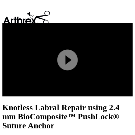
search
Play
Video
Knotless Labral Repair using 2.4
mm BioComposite™ PushLock®
Suture Anchor