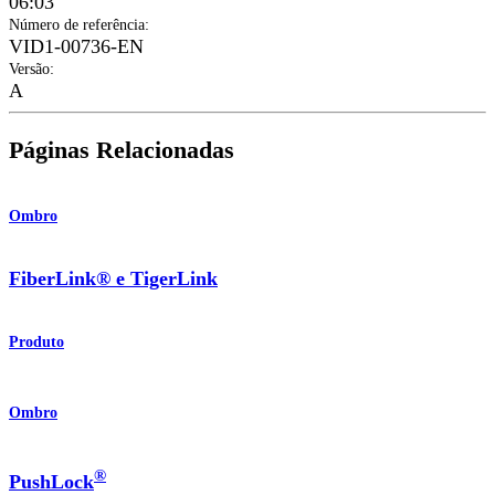
06:03
Número de referência
:
VID1-00736-EN
Versão
:
A
Páginas Relacionadas
Ombro
FiberLink® e TigerLink
Produto
Ombro
®
PushLock