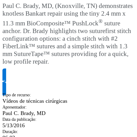
Paul C. Brady, MD, (Knoxville, TN) demonstrates
knotless Bankart repair using the tiny 2.4 mm x
®
11.3 mm BioComposite™ PushLock
suture
anchor. Dr. Brady highlights two suturefirst stitch
configuration options: a cinch stitch with #2
FiberLink™ sutures and a simple stitch with 1.3
mm SutureTape™ sutures providing for a quick,
low profile repair.
Solicite informação do produto
Tipo de recurso
:
Vídeos de técnicas cirúrgicas
Apresentador
:
Paul C. Brady, MD
Data da publicação
:
5/13/2016
Duração
: