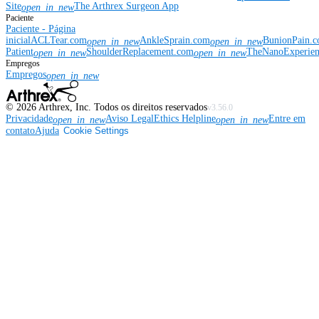
Site
The Arthrex Surgeon App
open_in_new
Paciente
Paciente - Página
inicial
ACLTear.com
AnkleSprain.com
BunionPain.
open_in_new
open_in_new
Patient
ShoulderReplacement.com
TheNanoExperie
open_in_new
open_in_new
Empregos
Empregos
open_in_new
©
2026
Arthrex, Inc. Todos os direitos reservados
v3.56.0
Privacidade
Aviso Legal
Ethics Helpline
Entre em
open_in_new
open_in_new
contato
Ajuda
Cookie Settings