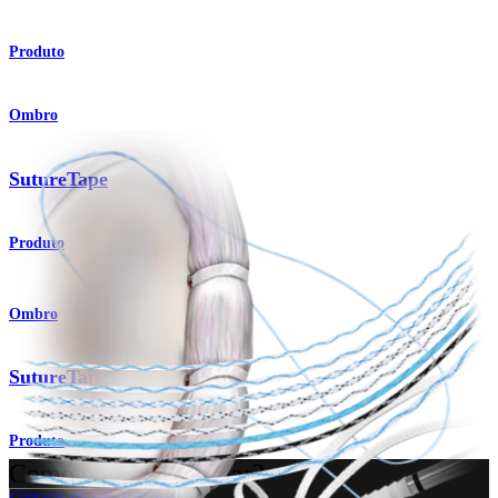
Produto
Ombro
SutureTape
Produto
Ombro
SutureTape
Produto
Como podemos ajudar?
Contacte um representante