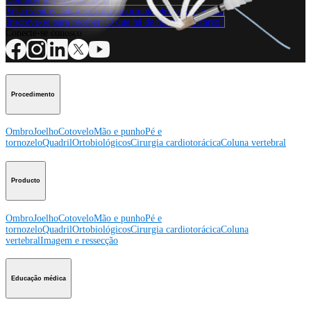
Veja eventos, laboratórios e oportunidades educacionais
Inscreva-se para receber: O que há de novo na Arthrex?
Conecte-se conosco
Procedimento
Ombro
Joelho
Cotovelo
Mão e punho
Pé e
tornozelo
Quadril
Ortobiológicos
Cirurgia cardiotorácica
Coluna vertebral
Producto
Ombro
Joelho
Cotovelo
Mão e punho
Pé e
tornozelo
Quadril
Ortobiológicos
Cirurgia cardiotorácica
Coluna
vertebral
Imagem e ressecção
Educação médica