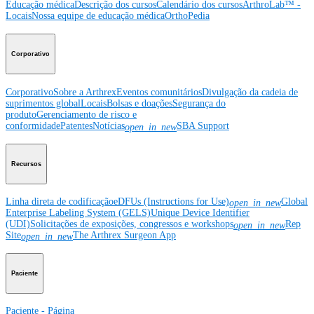
Educação médica
Descrição dos cursos
Calendário dos cursos
ArthroLab™ -
Locais
Nossa equipe de educação médica
OrthoPedia
Corporativo
Corporativo
Sobre a Arthrex
Eventos comunitários
Divulgação da cadeia de
suprimentos global
Locais
Bolsas e doações
Segurança do
produto
Gerenciamento de risco e
conformidade
Patentes
Notícias
SBA Support
open_in_new
Recursos
Linha direta de codificação
eDFUs (Instructions for Use)
Global
open_in_new
Enterprise Labeling System (GELS)
Unique Device Identifier
(UDI)
Solicitações de exposições, congressos e workshops
Rep
open_in_new
Site
The Arthrex Surgeon App
open_in_new
Paciente
Paciente - Página