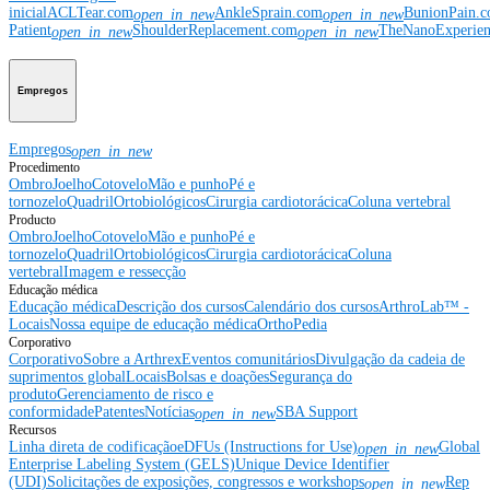
inicial
ACLTear.com
AnkleSprain.com
BunionPain.
open_in_new
open_in_new
Patient
ShoulderReplacement.com
TheNanoExperie
open_in_new
open_in_new
Empregos
Empregos
open_in_new
Procedimento
Ombro
Joelho
Cotovelo
Mão e punho
Pé e
tornozelo
Quadril
Ortobiológicos
Cirurgia cardiotorácica
Coluna vertebral
Producto
Ombro
Joelho
Cotovelo
Mão e punho
Pé e
tornozelo
Quadril
Ortobiológicos
Cirurgia cardiotorácica
Coluna
vertebral
Imagem e ressecção
Educação médica
Educação médica
Descrição dos cursos
Calendário dos cursos
ArthroLab™ -
Locais
Nossa equipe de educação médica
OrthoPedia
Corporativo
Corporativo
Sobre a Arthrex
Eventos comunitários
Divulgação da cadeia de
suprimentos global
Locais
Bolsas e doações
Segurança do
produto
Gerenciamento de risco e
conformidade
Patentes
Notícias
SBA Support
open_in_new
Recursos
Linha direta de codificação
eDFUs (Instructions for Use)
Global
open_in_new
Enterprise Labeling System (GELS)
Unique Device Identifier
(UDI)
Solicitações de exposições, congressos e workshops
Rep
open_in_new