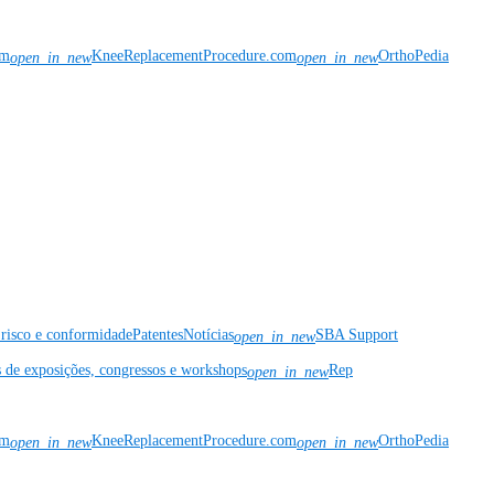
om
KneeReplacementProcedure.com
OrthoPedia
open_in_new
open_in_new
risco e conformidade
Patentes
Notícias
SBA Support
open_in_new
s de exposições, congressos e workshops
Rep
open_in_new
om
KneeReplacementProcedure.com
OrthoPedia
open_in_new
open_in_new