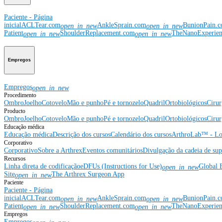
Paciente - Página
inicial
ACLTear.com
AnkleSprain.com
BunionPain.
open_in_new
open_in_new
Patient
ShoulderReplacement.com
TheNanoExperie
open_in_new
open_in_new
Empregos
Empregos
open_in_new
Procedimento
Ombro
Joelho
Cotovelo
Mão e punho
Pé e tornozelo
Quadril
Ortobiológicos
Cirur
Producto
Ombro
Joelho
Cotovelo
Mão e punho
Pé e tornozelo
Quadril
Ortobiológicos
Cirur
Educação médica
Educação médica
Descrição dos cursos
Calendário dos cursos
ArthroLab™ - Lo
Corporativo
Corporativo
Sobre a Arthrex
Eventos comunitários
Divulgação da cadeia de sup
Recursos
Linha direta de codificação
eDFUs (Instructions for Use)
Global 
open_in_new
Site
The Arthrex Surgeon App
open_in_new
Paciente
Paciente - Página
inicial
ACLTear.com
AnkleSprain.com
BunionPain.
open_in_new
open_in_new
Patient
ShoulderReplacement.com
TheNanoExperie
open_in_new
open_in_new
Empregos
Empregos