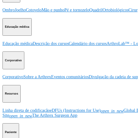
Ombro
Joelho
Cotovelo
Mão e punho
Pé e tornozelo
Quadril
Ortobiológicos
Cirur
Educação médica
Educação médica
Descrição dos cursos
Calendário dos cursos
ArthroLab™ - Lo
Corporativo
Corporativo
Sobre a Arthrex
Eventos comunitários
Divulgação da cadeia de sup
Recursos
Linha direta de codificação
eDFUs (Instructions for Use)
Global 
open_in_new
Site
The Arthrex Surgeon App
open_in_new
Paciente