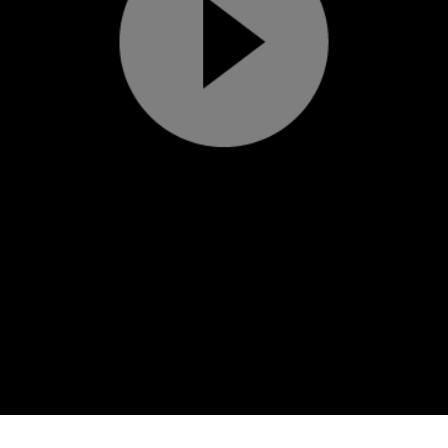
Play
Video