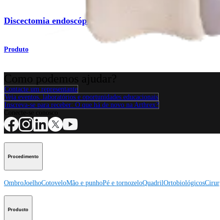
Discectomia endoscópica torácica transforaminal
Produto
Como podemos ajudar?
Contacte um representante
Veja eventos, laboratórios e oportunidades educacionais
Inscreva-se para receber: O que há de novo na Arthrex?
Conecte-se conosco
Procedimento
Ombro
Joelho
Cotovelo
Mão e punho
Pé e tornozelo
Quadril
Ortobiológicos
Cirur
Producto