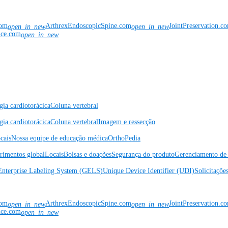
com
ArthrexEndoscopicSpine.com
JointPreservation.c
open_in_new
open_in_new
nce.com
open_in_new
gia cardiotorácica
Coluna vertebral
gia cardiotorácica
Coluna vertebral
Imagem e ressecção
cais
Nossa equipe de educação médica
OrthoPedia
rimentos global
Locais
Bolsas e doações
Segurança do produto
Gerenciamento de 
Enterprise Labeling System (GELS)
Unique Device Identifier (UDI)
Solicitaçõe
com
ArthrexEndoscopicSpine.com
JointPreservation.c
open_in_new
open_in_new
nce.com
open_in_new