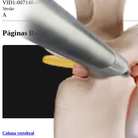
VID1-007148-en-US
Versão
:
A
Páginas Relacionadas
Coluna vertebral