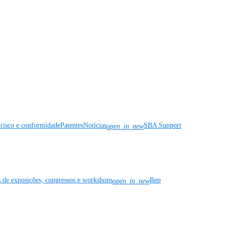
risco e conformidade
Patentes
Notícias
SBA Support
open_in_new
s de exposições, congressos e workshops
Rep
open_in_new