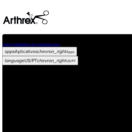
event
Calendário de eventos
Eventos
apps
Aplicativos
chevron_right
Apps
language
US/PT
chevron_right
US/PT
Categorias
Procedimento
arrow_drop_down
chevron_right
Produto
arrow_drop_down
chevron_right
Educação médica
arrow_drop_down
chevron_right
Corporativo
arrow_drop_down
chevron_right
ASC X
Administradores
arrow_drop_down
chevron_right
Paciente
arrow_drop_down
chevron_right