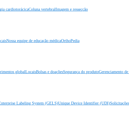
gia cardiotorácica
Coluna vertebral
Imagem e ressecção
cais
Nossa equipe de educação médica
OrthoPedia
rimentos global
Locais
Bolsas e doações
Segurança do produto
Gerenciamento de 
Enterprise Labeling System (GELS)
Unique Device Identifier (UDI)
Solicitaçõe