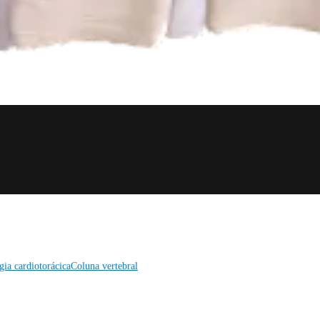
gia cardiotorácica
Coluna vertebral