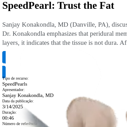
SpeedPearl: Trust the Fat
Sanjay Konakondla, MD (Danville, PA), discuss
Dr. Konakondla emphasizes that peridural membra
layers, it indicates that the tissue is not dura.
Solicite informação do produto
Tipo de recurso
:
SpeedPearls
Apresentador
:
Sanjay Konakondla, MD
Data da publicação
:
3/14/2025
Duração
:
00:46
Número de referência
: