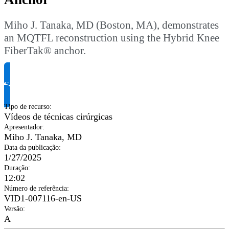
Miho J. Tanaka, MD (Boston, MA), demonstrates
an MQTFL reconstruction using the Hybrid Knee
FiberTak® anchor.
Solicite informação do produto
Tipo de recurso
:
Vídeos de técnicas cirúrgicas
Apresentador
:
Miho J. Tanaka, MD
Data da publicação
:
1/27/2025
Duração
:
12:02
Número de referência
:
VID1-007116-en-US
Versão
:
A