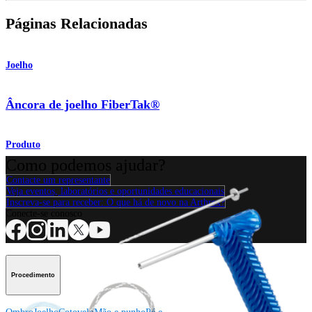
Páginas Relacionadas
Joelho
Âncora de joelho FiberTak®
Produto
Como podemos ajudar?
Contacte um representante
Veja eventos, laboratórios e oportunidades educacionais
Inscreva-se para receber: O que há de novo na Arthrex?
Conecte-se conosco
Procedimento