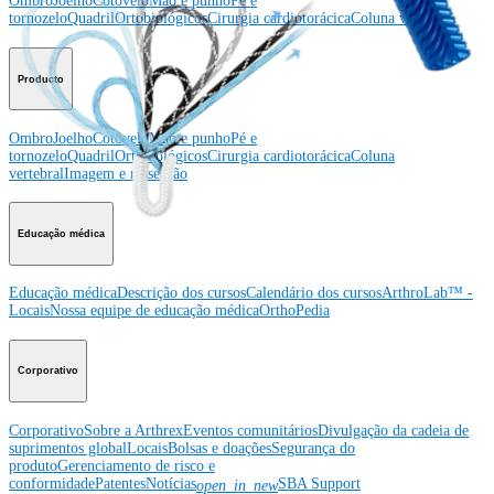
Ombro
Joelho
Cotovelo
Mão e punho
Pé e
tornozelo
Quadril
Ortobiológicos
Cirurgia cardiotorácica
Coluna vertebral
Producto
Ombro
Joelho
Cotovelo
Mão e punho
Pé e
tornozelo
Quadril
Ortobiológicos
Cirurgia cardiotorácica
Coluna
vertebral
Imagem e ressecção
Educação médica
Educação médica
Descrição dos cursos
Calendário dos cursos
ArthroLab™ -
Locais
Nossa equipe de educação médica
OrthoPedia
Corporativo
Corporativo
Sobre a Arthrex
Eventos comunitários
Divulgação da cadeia de
suprimentos global
Locais
Bolsas e doações
Segurança do
produto
Gerenciamento de risco e
conformidade
Patentes
Notícias
SBA Support
open_in_new