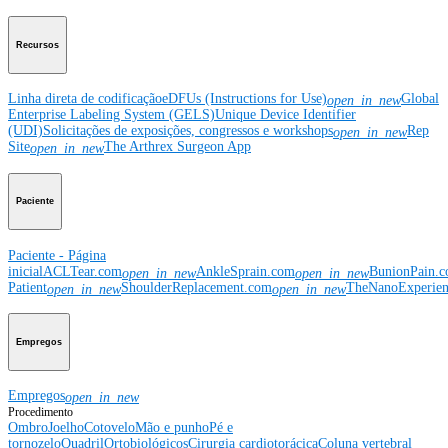
Recursos
Linha direta de codificação
eDFUs (Instructions for Use)
Global
open_in_new
Enterprise Labeling System (GELS)
Unique Device Identifier
(UDI)
Solicitações de exposições, congressos e workshops
Rep
open_in_new
Site
The Arthrex Surgeon App
open_in_new
Paciente
Paciente - Página
inicial
ACLTear.com
AnkleSprain.com
BunionPain.
open_in_new
open_in_new
Patient
ShoulderReplacement.com
TheNanoExperie
open_in_new
open_in_new
Empregos
Empregos
open_in_new
Procedimento
Ombro
Joelho
Cotovelo
Mão e punho
Pé e
tornozelo
Quadril
Ortobiológicos
Cirurgia cardiotorácica
Coluna vertebral