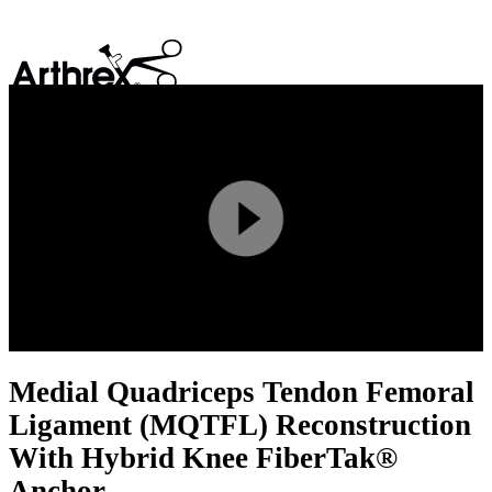
search
Play
Video
Medial Quadriceps Tendon Femoral
Ligament (MQTFL) Reconstruction
With Hybrid Knee FiberTak®
Anchor