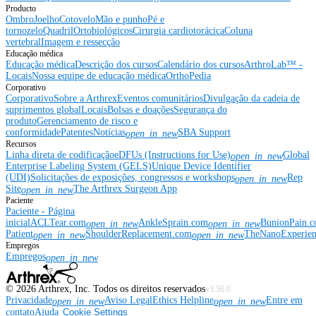
Producto
Ombro
Joelho
Cotovelo
Mão e punho
Pé e
tornozelo
Quadril
Ortobiológicos
Cirurgia cardiotorácica
Coluna
vertebral
Imagem e ressecção
Educação médica
Educação médica
Descrição dos cursos
Calendário dos cursos
ArthroLab™ -
Locais
Nossa equipe de educação médica
OrthoPedia
Corporativo
Corporativo
Sobre a Arthrex
Eventos comunitários
Divulgação da cadeia de
suprimentos global
Locais
Bolsas e doações
Segurança do
produto
Gerenciamento de risco e
conformidade
Patentes
Notícias
SBA Support
open_in_new
Recursos
Linha direta de codificação
eDFUs (Instructions for Use)
Global
open_in_new
Enterprise Labeling System (GELS)
Unique Device Identifier
(UDI)
Solicitações de exposições, congressos e workshops
Rep
open_in_new
Site
The Arthrex Surgeon App
open_in_new
Paciente
Paciente - Página
inicial
ACLTear.com
AnkleSprain.com
BunionPain.
open_in_new
open_in_new
Patient
ShoulderReplacement.com
TheNanoExperie
open_in_new
open_in_new
Empregos
Empregos
open_in_new
©
2026
Arthrex, Inc. Todos os direitos reservados
v3.56.0
Privacidade
Aviso Legal
Ethics Helpline
Entre em
open_in_new
open_in_new
contato
Ajuda
Cookie Settings