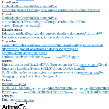
Procedimento
Ombro
Joelho
Cotovelo
Mão e punho
Pé e
tornozelo
Quadril
Ortobiológicos
Cirurgia cardiotorácica
Coluna vertebral
Producto
Ombro
Joelho
Cotovelo
Mão e punho
Pé e
tornozelo
Quadril
Ortobiológicos
Cirurgia cardiotorácica
Coluna
vertebral
Imagem e ressecção
Educação médica
Educação médica
Descrição dos cursos
Calendário dos cursos
ArthroLab™ -
Locais
Nossa equipe de educação médica
OrthoPedia
Corporativo
Corporativo
Sobre a Arthrex
Eventos comunitários
Divulgação da cadeia de
suprimentos global
Locais
Bolsas e doações
Segurança do
produto
Gerenciamento de risco e
conformidade
Patentes
Notícias
SBA Support
open_in_new
Recursos
Linha direta de codificação
eDFUs (Instructions for Use)
Global
open_in_new
Enterprise Labeling System (GELS)
Unique Device Identifier
(UDI)
Solicitações de exposições, congressos e workshops
Rep
open_in_new
Site
The Arthrex Surgeon App
open_in_new
Paciente
Paciente - Página
inicial
ACLTear.com
AnkleSprain.com
BunionPain.
open_in_new
open_in_new
Patient
ShoulderReplacement.com
TheNanoExperie
open_in_new
open_in_new
Empregos
Empregos
open_in_new