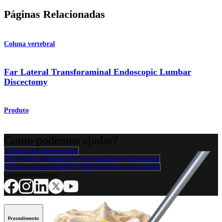
Páginas Relacionadas
Coluna vertebral
Far Lateral Transforaminal Endoscopic Lumbar
Discectomy
Produto
Como podemos ajudar?
Contacte um representante
Veja eventos, laboratórios e oportunidades educacionais
Inscreva-se para receber: O que há de novo na Arthrex?
Conecte-se conosco
Procedimento