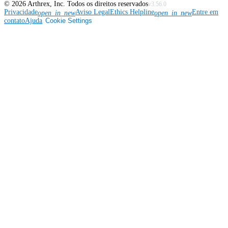
©
2026
Arthrex, Inc. Todos os direitos reservados
v3.56.0
Privacidade
Aviso Legal
Ethics Helpline
Entre em
open_in_new
open_in_new
contato
Ajuda
Cookie Settings