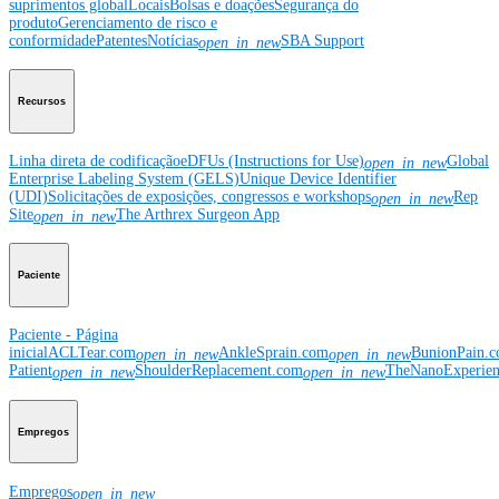
suprimentos global
Locais
Bolsas e doações
Segurança do
produto
Gerenciamento de risco e
conformidade
Patentes
Notícias
SBA Support
open_in_new
Recursos
Linha direta de codificação
eDFUs (Instructions for Use)
Global
open_in_new
Enterprise Labeling System (GELS)
Unique Device Identifier
(UDI)
Solicitações de exposições, congressos e workshops
Rep
open_in_new
Site
The Arthrex Surgeon App
open_in_new
Paciente
Paciente - Página
inicial
ACLTear.com
AnkleSprain.com
BunionPain.
open_in_new
open_in_new
Patient
ShoulderReplacement.com
TheNanoExperie
open_in_new
open_in_new
Empregos
Empregos
open_in_new