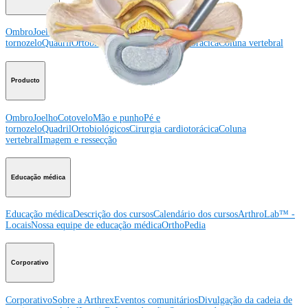
Ombro
Joelho
Cotovelo
Mão e punho
Pé e
tornozelo
Quadril
Ortobiológicos
Cirurgia cardiotorácica
Coluna vertebral
Producto
Ombro
Joelho
Cotovelo
Mão e punho
Pé e
tornozelo
Quadril
Ortobiológicos
Cirurgia cardiotorácica
Coluna
vertebral
Imagem e ressecção
Educação médica
Educação médica
Descrição dos cursos
Calendário dos cursos
ArthroLab™ -
Locais
Nossa equipe de educação médica
OrthoPedia
Corporativo
Corporativo
Sobre a Arthrex
Eventos comunitários
Divulgação da cadeia de