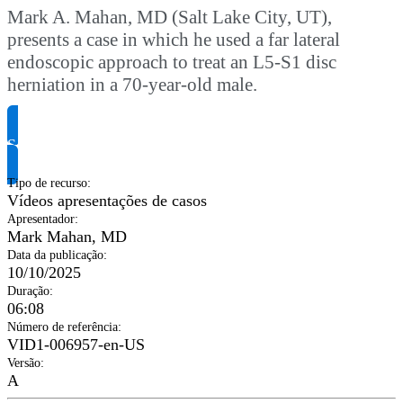
Mark A. Mahan, MD (Salt Lake City, UT),
presents a case in which he used a far lateral
endoscopic approach to treat an L5-S1 disc
herniation in a 70-year-old male.
Solicite informação do produto
Tipo de recurso
:
Vídeos apresentações de casos
Apresentador
:
Mark Mahan, MD
Data da publicação
:
10/10/2025
Duração
:
06:08
Número de referência
:
VID1-006957-en-US
Versão
:
A