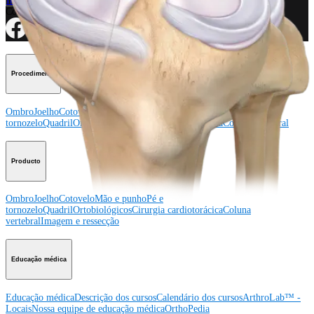
Inscreva-se para receber: O que há de novo na Arthrex?
Conecte-se conosco
Procedimento
Ombro
Joelho
Cotovelo
Mão e punho
Pé e
tornozelo
Quadril
Ortobiológicos
Cirurgia cardiotorácica
Coluna vertebral
Producto
Ombro
Joelho
Cotovelo
Mão e punho
Pé e
tornozelo
Quadril
Ortobiológicos
Cirurgia cardiotorácica
Coluna
vertebral
Imagem e ressecção
Educação médica
Educação médica
Descrição dos cursos
Calendário dos cursos
ArthroLab™ -
Locais
Nossa equipe de educação médica
OrthoPedia