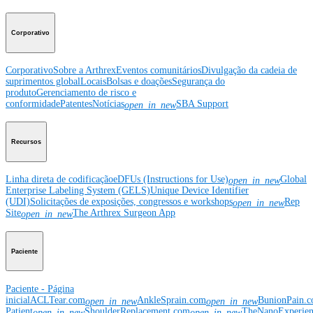
Corporativo
Corporativo
Sobre a Arthrex
Eventos comunitários
Divulgação da cadeia de
suprimentos global
Locais
Bolsas e doações
Segurança do
produto
Gerenciamento de risco e
conformidade
Patentes
Notícias
SBA Support
open_in_new
Recursos
Linha direta de codificação
eDFUs (Instructions for Use)
Global
open_in_new
Enterprise Labeling System (GELS)
Unique Device Identifier
(UDI)
Solicitações de exposições, congressos e workshops
Rep
open_in_new
Site
The Arthrex Surgeon App
open_in_new
Paciente
Paciente - Página
inicial
ACLTear.com
AnkleSprain.com
BunionPain.
open_in_new
open_in_new
Patient
ShoulderReplacement.com
TheNanoExperie
open_in_new
open_in_new