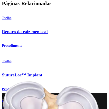
Páginas Relacionadas
Joelho
Reparo da raiz meniscal
Procedimento
Joelho
SutureLoc™ Implant
Produto
Como podemos ajudar?
Contacte um representante
Veja eventos, laboratórios e oportunidades educacionais