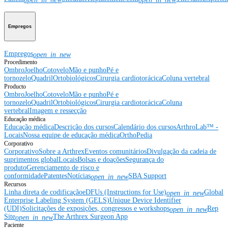
Empregos
Empregos
open_in_new
Procedimento
Ombro
Joelho
Cotovelo
Mão e punho
Pé e
tornozelo
Quadril
Ortobiológicos
Cirurgia cardiotorácica
Coluna vertebral
Producto
Ombro
Joelho
Cotovelo
Mão e punho
Pé e
tornozelo
Quadril
Ortobiológicos
Cirurgia cardiotorácica
Coluna
vertebral
Imagem e ressecção
Educação médica
Educação médica
Descrição dos cursos
Calendário dos cursos
ArthroLab™ -
Locais
Nossa equipe de educação médica
OrthoPedia
Corporativo
Corporativo
Sobre a Arthrex
Eventos comunitários
Divulgação da cadeia de
suprimentos global
Locais
Bolsas e doações
Segurança do
produto
Gerenciamento de risco e
conformidade
Patentes
Notícias
SBA Support
open_in_new
Recursos
Linha direta de codificação
eDFUs (Instructions for Use)
Global
open_in_new
Enterprise Labeling System (GELS)
Unique Device Identifier
(UDI)
Solicitações de exposições, congressos e workshops
Rep
open_in_new
Site
The Arthrex Surgeon App
open_in_new
Paciente