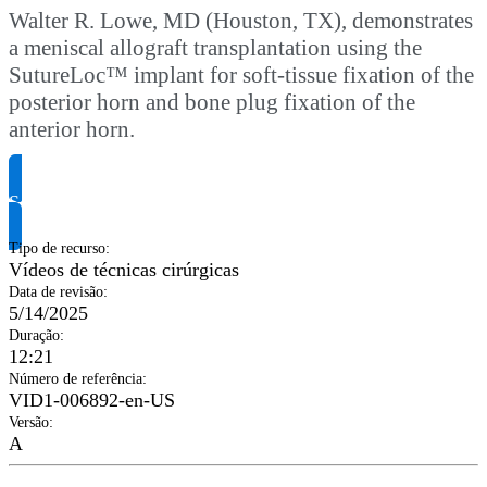
Walter R. Lowe, MD (Houston, TX), demonstrates
a meniscal allograft transplantation using the
SutureLoc™ implant for soft-tissue fixation of the
posterior horn and bone plug fixation of the
anterior horn.
Solicite informação do produto
Tipo de recurso
:
Vídeos de técnicas cirúrgicas
Data de revisão
:
5/14/2025
Duração
:
12:21
Número de referência
:
VID1-006892-en-US
Versão
:
A