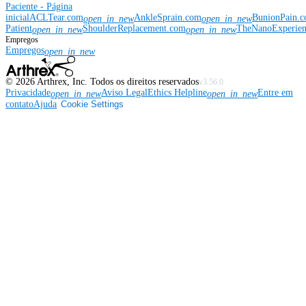
Paciente - Página
inicial
ACLTear.com
AnkleSprain.com
BunionPain.
open_in_new
open_in_new
Patient
ShoulderReplacement.com
TheNanoExperie
open_in_new
open_in_new
Empregos
Empregos
open_in_new
©
2026
Arthrex, Inc. Todos os direitos reservados
v3.56.0
Privacidade
Aviso Legal
Ethics Helpline
Entre em
open_in_new
open_in_new
contato
Ajuda
Cookie Settings