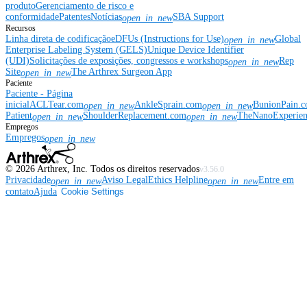
produto
Gerenciamento de risco e
conformidade
Patentes
Notícias
SBA Support
open_in_new
Recursos
Linha direta de codificação
eDFUs (Instructions for Use)
Global
open_in_new
Enterprise Labeling System (GELS)
Unique Device Identifier
(UDI)
Solicitações de exposições, congressos e workshops
Rep
open_in_new
Site
The Arthrex Surgeon App
open_in_new
Paciente
Paciente - Página
inicial
ACLTear.com
AnkleSprain.com
BunionPain.
open_in_new
open_in_new
Patient
ShoulderReplacement.com
TheNanoExperie
open_in_new
open_in_new
Empregos
Empregos
open_in_new
©
2026
Arthrex, Inc. Todos os direitos reservados
v3.56.0
Privacidade
Aviso Legal
Ethics Helpline
Entre em
open_in_new
open_in_new
contato
Ajuda
Cookie Settings