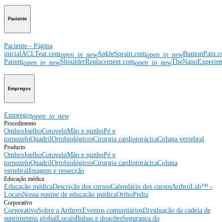
Paciente
Paciente - Página
inicial
ACLTear.com
AnkleSprain.com
BunionPain.
open_in_new
open_in_new
Patient
ShoulderReplacement.com
TheNanoExperie
open_in_new
open_in_new
Empregos
Empregos
open_in_new
Procedimento
Ombro
Joelho
Cotovelo
Mão e punho
Pé e
tornozelo
Quadril
Ortobiológicos
Cirurgia cardiotorácica
Coluna vertebral
Producto
Ombro
Joelho
Cotovelo
Mão e punho
Pé e
tornozelo
Quadril
Ortobiológicos
Cirurgia cardiotorácica
Coluna
vertebral
Imagem e ressecção
Educação médica
Educação médica
Descrição dos cursos
Calendário dos cursos
ArthroLab™ -
Locais
Nossa equipe de educação médica
OrthoPedia
Corporativo
Corporativo
Sobre a Arthrex
Eventos comunitários
Divulgação da cadeia de
suprimentos global
Locais
Bolsas e doações
Segurança do