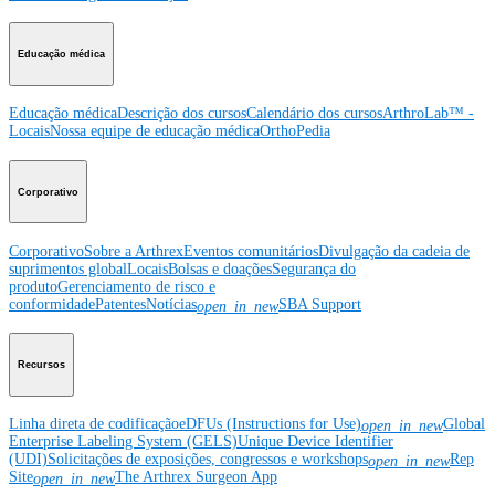
Educação médica
Educação médica
Descrição dos cursos
Calendário dos cursos
ArthroLab™ -
Locais
Nossa equipe de educação médica
OrthoPedia
Corporativo
Corporativo
Sobre a Arthrex
Eventos comunitários
Divulgação da cadeia de
suprimentos global
Locais
Bolsas e doações
Segurança do
produto
Gerenciamento de risco e
conformidade
Patentes
Notícias
SBA Support
open_in_new
Recursos
Linha direta de codificação
eDFUs (Instructions for Use)
Global
open_in_new
Enterprise Labeling System (GELS)
Unique Device Identifier
(UDI)
Solicitações de exposições, congressos e workshops
Rep
open_in_new
Site
The Arthrex Surgeon App
open_in_new