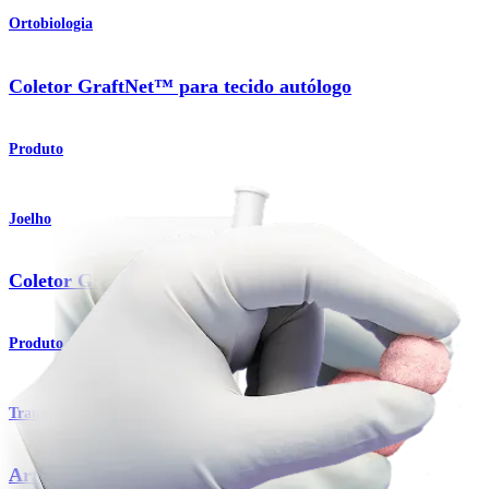
Ortobiologia
Coletor GraftNet™ para tecido autólogo
Produto
Joelho
Coletor GraftNet™ para tecido autólogo
Produto
Traumatismo - Extremidades superiores
ArthroCell™ Viable Bone Matrix