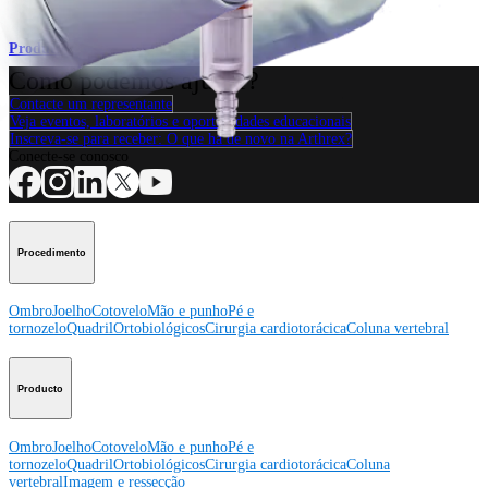
Produto
Como podemos ajudar?
Contacte um representante
Veja eventos, laboratórios e oportunidades educacionais
Inscreva-se para receber: O que há de novo na Arthrex?
Conecte-se conosco
Procedimento
Ombro
Joelho
Cotovelo
Mão e punho
Pé e
tornozelo
Quadril
Ortobiológicos
Cirurgia cardiotorácica
Coluna vertebral
Producto
Ombro
Joelho
Cotovelo
Mão e punho
Pé e
tornozelo
Quadril
Ortobiológicos
Cirurgia cardiotorácica
Coluna
vertebral
Imagem e ressecção