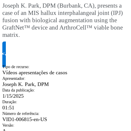
Joseph K. Park, DPM (Burbank, CA), presents a
case of an MIS hallux interphalangeal joint (IPJ)
fusion with biological augmentation using the
GraftNet™ device and ArthroCell™ viable bone
matrix.
Solicite informação do produto
Tipo de recurso
:
Vídeos apresentações de casos
Apresentador
:
Joseph K. Park, DPM
Data da publicação
:
1/15/2025
Duração
:
01:51
Número de referência
:
VID1-006815-en-US
Versão
:
A