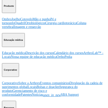
Producto
Ombro
Joelho
Cotovelo
Mão e punho
Pé e
tornozelo
Quadril
Ortobiológicos
Cirurgia cardiotorácica
Coluna
vertebral
Imagem e ressecção
Educação médica
Educação médica
Descrição dos cursos
Calendário dos cursos
ArthroLab™ -
Locais
Nossa equipe de educação médica
OrthoPedia
Corporativo
Corporativo
Sobre a Arthrex
Eventos comunitários
Divulgação da cadeia de
suprimentos global
Locais
Bolsas e doações
Segurança do
produto
Gerenciamento de risco e
conformidade
Patentes
Notícias
SBA Support
open_in_new
Recursos