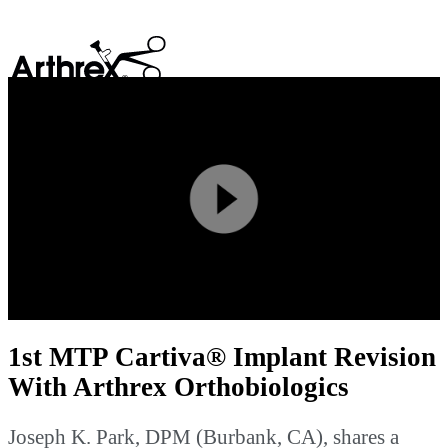
search
Play
Video
1st MTP Cartiva® Implant Revision
With Arthrex Orthobiologics
Joseph K. Park, DPM (Burbank, CA), shares a