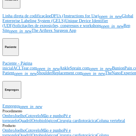
Linha direta de codificação
eDFUs (Instructions for Use)
Global
open_in_new
Enterprise Labeling System (GELS)
Unique Device Identifier
(UDI)
Solicitações de exposições, congressos e workshops
Rep
open_in_new
Site
The Arthrex Surgeon App
open_in_new
Paciente
Paciente - Página
inicial
ACLTear.com
AnkleSprain.com
BunionPain.
open_in_new
open_in_new
Patient
ShoulderReplacement.com
TheNanoExperie
open_in_new
open_in_new
Empregos
Empregos
open_in_new
Procedimento
Ombro
Joelho
Cotovelo
Mão e punho
Pé e
tornozelo
Quadril
Ortobiológicos
Cirurgia cardiotorácica
Coluna vertebral
Producto
Ombro
Joelho
Cotovelo
Mão e punho
Pé e
tornozelo
Quadril
Ortobiológicos
Cirurgia cardiotorácica
Coluna