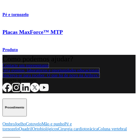
Pé e tornozelo
Placas MaxForce™ MTP
Produto
Como podemos ajudar?
Contacte um representante
Veja eventos, laboratórios e oportunidades educacionais
Inscreva-se para receber: O que há de novo na Arthrex?
Conecte-se conosco
Procedimento
Ombro
Joelho
Cotovelo
Mão e punho
Pé e
tornozelo
Quadril
Ortobiológicos
Cirurgia cardiotorácica
Coluna vertebral