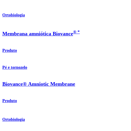
Ortobiologia
® *
Membrana amniótica Biovance
Produto
Pé e tornozelo
Biovance® Amniotic Membrane
Produto
Ortobiologia