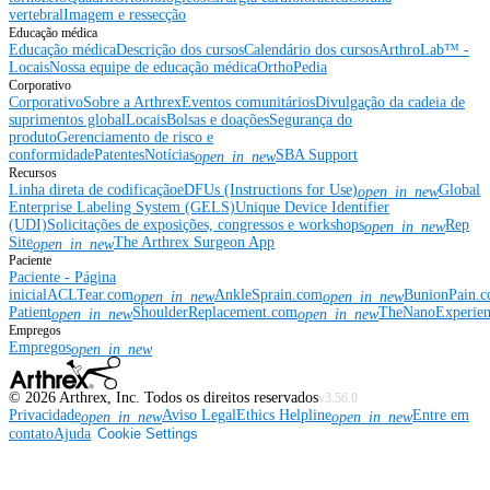
vertebral
Imagem e ressecção
Educação médica
Educação médica
Descrição dos cursos
Calendário dos cursos
ArthroLab™ -
Locais
Nossa equipe de educação médica
OrthoPedia
Corporativo
Corporativo
Sobre a Arthrex
Eventos comunitários
Divulgação da cadeia de
suprimentos global
Locais
Bolsas e doações
Segurança do
produto
Gerenciamento de risco e
conformidade
Patentes
Notícias
SBA Support
open_in_new
Recursos
Linha direta de codificação
eDFUs (Instructions for Use)
Global
open_in_new
Enterprise Labeling System (GELS)
Unique Device Identifier
(UDI)
Solicitações de exposições, congressos e workshops
Rep
open_in_new
Site
The Arthrex Surgeon App
open_in_new
Paciente
Paciente - Página
inicial
ACLTear.com
AnkleSprain.com
BunionPain.
open_in_new
open_in_new
Patient
ShoulderReplacement.com
TheNanoExperie
open_in_new
open_in_new
Empregos
Empregos
open_in_new
©
2026
Arthrex, Inc. Todos os direitos reservados
v3.56.0
Privacidade
Aviso Legal
Ethics Helpline
Entre em
open_in_new
open_in_new
contato
Ajuda
Cookie Settings