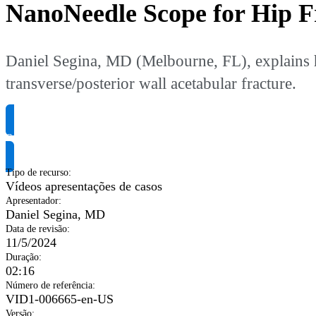
NanoNeedle Scope for Hip 
Daniel Segina, MD (Melbourne, FL), explains h
transverse/posterior wall acetabular fracture.
Solicite informação do produto
Tipo de recurso
:
Vídeos apresentações de casos
Apresentador
:
Daniel Segina, MD
Data de revisão
:
11/5/2024
Duração
:
02:16
Número de referência
:
VID1-006665-en-US
Versão
: