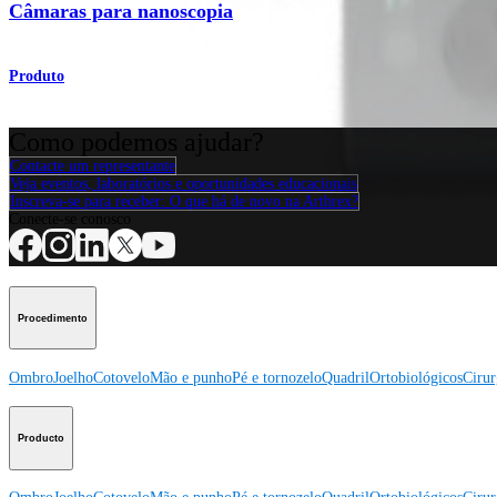
Câmaras para nanoscopia
Produto
Como podemos ajudar?
Contacte um representante
Veja eventos, laboratórios e oportunidades educacionais
Inscreva-se para receber: O que há de novo na Arthrex?
Conecte-se conosco
Procedimento
Ombro
Joelho
Cotovelo
Mão e punho
Pé e tornozelo
Quadril
Ortobiológicos
Cirur
Producto