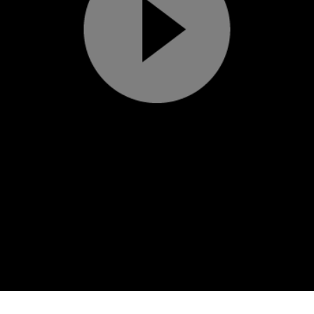
Play
Video