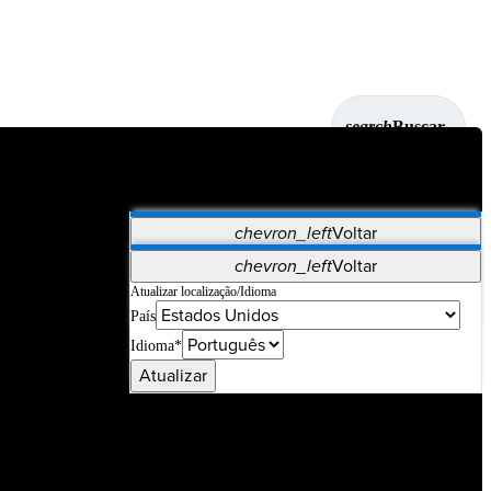
search
Buscar
chevron_left
Voltar
Aplicativos
chevron_left
Voltar
Vet Systems
OrthoPedia Patient
SAP
Atualizar localização/Idioma
País
Supplier Portal
Synergy Imaging & Resection
Idioma*
Atualizar