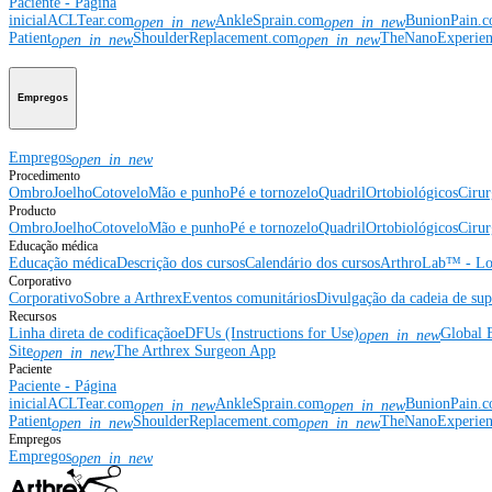
Paciente - Página
inicial
ACLTear.com
AnkleSprain.com
BunionPain.
open_in_new
open_in_new
Patient
ShoulderReplacement.com
TheNanoExperie
open_in_new
open_in_new
Empregos
Empregos
open_in_new
Procedimento
Ombro
Joelho
Cotovelo
Mão e punho
Pé e tornozelo
Quadril
Ortobiológicos
Cirur
Producto
Ombro
Joelho
Cotovelo
Mão e punho
Pé e tornozelo
Quadril
Ortobiológicos
Cirur
Educação médica
Educação médica
Descrição dos cursos
Calendário dos cursos
ArthroLab™ - Lo
Corporativo
Corporativo
Sobre a Arthrex
Eventos comunitários
Divulgação da cadeia de sup
Recursos
Linha direta de codificação
eDFUs (Instructions for Use)
Global 
open_in_new
Site
The Arthrex Surgeon App
open_in_new
Paciente
Paciente - Página
inicial
ACLTear.com
AnkleSprain.com
BunionPain.
open_in_new
open_in_new
Patient
ShoulderReplacement.com
TheNanoExperie
open_in_new
open_in_new
Empregos
Empregos
open_in_new