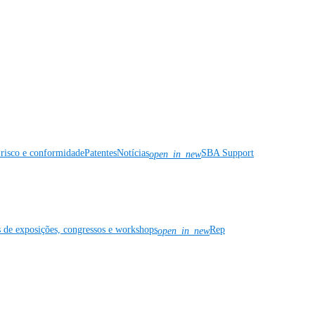
risco e conformidade
Patentes
Notícias
SBA Support
open_in_new
s de exposições, congressos e workshops
Rep
open_in_new