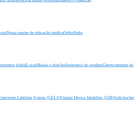
gia cardiotorácica
Coluna vertebral
Imagem e ressecção
cais
Nossa equipe de educação médica
OrthoPedia
rimentos global
Locais
Bolsas e doações
Segurança do produto
Gerenciamento de 
Enterprise Labeling System (GELS)
Unique Device Identifier (UDI)
Solicitaçõe