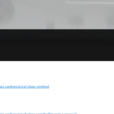
gia cardiotorácica
Coluna vertebral