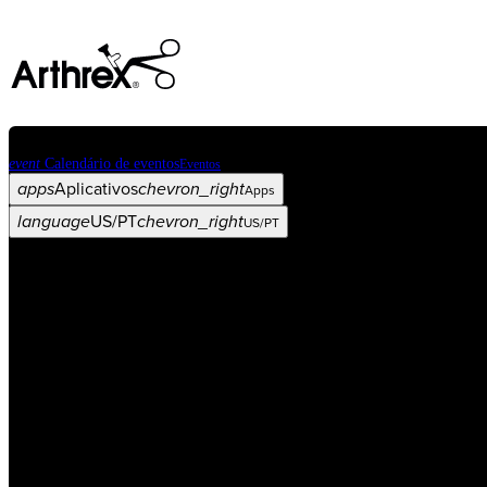
event
Calendário de eventos
Eventos
apps
Aplicativos
chevron_right
Apps
language
US/PT
chevron_right
US/PT
Categorias
Procedimento
arrow_drop_down
chevron_right
Produto
arrow_drop_down
chevron_right
Educação médica
arrow_drop_down
chevron_right
Corporativo
arrow_drop_down
chevron_right
ASC X
Administradores
arrow_drop_down
chevron_right
Paciente
arrow_drop_down
chevron_right
Recursos
arrow_drop_down
chevron_right