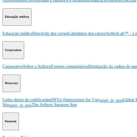
Ombro
Joelho
Cotovelo
Mão e punho
Pé e tornozelo
Quadril
Ortobiológicos
Cirur
Educação médica
Educação médica
Descrição dos cursos
Calendário dos cursos
ArthroLab™ - Lo
Corporativo
Corporativo
Sobre a Arthrex
Eventos comunitários
Divulgação da cadeia de sup
Recursos
Linha direta de codificação
eDFUs (Instructions for Use)
Global 
open_in_new
Site
The Arthrex Surgeon App
open_in_new
Paciente