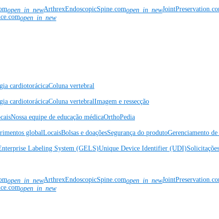
com
ArthrexEndoscopicSpine.com
JointPreservation.c
open_in_new
open_in_new
nce.com
open_in_new
gia cardiotorácica
Coluna vertebral
gia cardiotorácica
Coluna vertebral
Imagem e ressecção
cais
Nossa equipe de educação médica
OrthoPedia
rimentos global
Locais
Bolsas e doações
Segurança do produto
Gerenciamento de 
Enterprise Labeling System (GELS)
Unique Device Identifier (UDI)
Solicitaçõe
com
ArthrexEndoscopicSpine.com
JointPreservation.c
open_in_new
open_in_new
nce.com
open_in_new