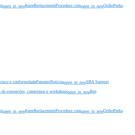
om
KneeReplacementProcedure.com
OrthoPedia
open_in_new
open_in_new
risco e conformidade
Patentes
Notícias
SBA Support
open_in_new
s de exposições, congressos e workshops
Rep
open_in_new
om
KneeReplacementProcedure.com
OrthoPedia
open_in_new
open_in_new