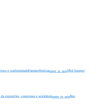
risco e conformidade
Patentes
Notícias
SBA Support
open_in_new
s de exposições, congressos e workshops
Rep
open_in_new