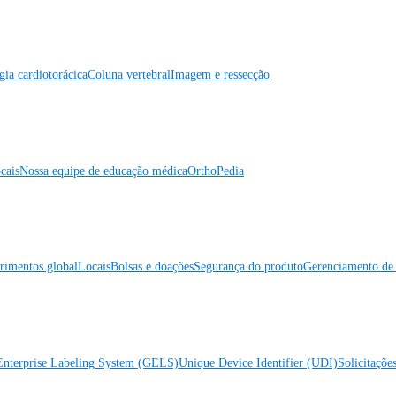
gia cardiotorácica
Coluna vertebral
Imagem e ressecção
cais
Nossa equipe de educação médica
OrthoPedia
rimentos global
Locais
Bolsas e doações
Segurança do produto
Gerenciamento de 
Enterprise Labeling System (GELS)
Unique Device Identifier (UDI)
Solicitaçõe