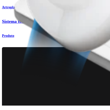
Artroplastia do ombro
Sistema total de ombro Eclipse™
Produto