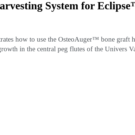
rvesting System for Eclips
ates how to use the OsteoAuger™ bone graft ha
owth in the central peg flutes of the Univers V