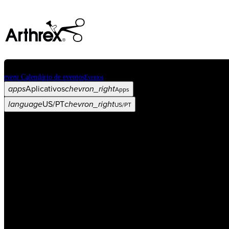
event
Calendário de eventos
Eventos
apps
Aplicativos
chevron_right
Apps
language
US/PT
chevron_right
US/PT
Categorias
Procedimento
arrow_drop_down
chevron_right
Produto
arrow_drop_down
chevron_right
Educação médica
arrow_drop_down
chevron_right
Corporativo
arrow_drop_down
chevron_right
ASC X
Administradores
arrow_drop_down
chevron_right
Paciente
arrow_drop_down
chevron_right
Recursos
arrow_drop_down
chevron_right