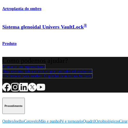
Artroplastia do ombro
®
Sistema glenoidal Univers VaultLock
Produto
Como podemos ajudar?
Contacte um representante
Veja eventos, laboratórios e oportunidades educacionais
Inscreva-se para receber: O que há de novo na Arthrex?
Conecte-se conosco
Procedimento
Ombro
Joelho
Cotovelo
Mão e punho
Pé e tornozelo
Quadril
Ortobiológicos
Cirur