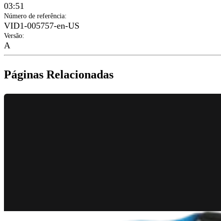
03:51
Número de referência
:
VID1-005757-en-US
Versão
:
A
Páginas Relacionadas