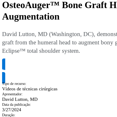
OsteoAuger™ Bone Graft Ha
Augmentation
David Lutton, MD (Washington, DC), demonstr
graft from the humeral head to augment bony gr
Eclipse™ total shoulder system.
Solicite informação do produto
Tipo de recurso
:
Vídeos de técnicas cirúrgicas
Apresentador
:
David Lutton, MD
Data da publicação
:
3/27/2024
Duração
: