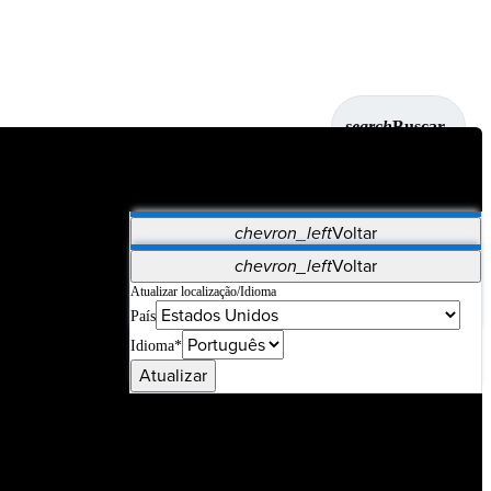
search
Buscar
chevron_left
Voltar
Aplicativos
chevron_left
Voltar
Vet Systems
OrthoPedia Patient
SAP
Atualizar localização/Idioma
País
Supplier Portal
Synergy Imaging & Resection
Idioma*
Atualizar