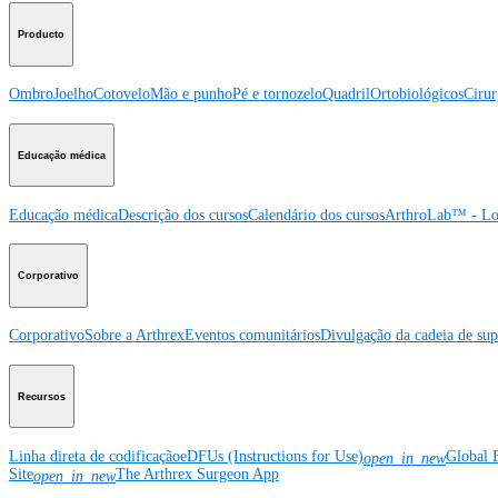
Producto
Ombro
Joelho
Cotovelo
Mão e punho
Pé e tornozelo
Quadril
Ortobiológicos
Cirur
Educação médica
Educação médica
Descrição dos cursos
Calendário dos cursos
ArthroLab™ - Lo
Corporativo
Corporativo
Sobre a Arthrex
Eventos comunitários
Divulgação da cadeia de sup
Recursos
Linha direta de codificação
eDFUs (Instructions for Use)
Global 
open_in_new
Site
The Arthrex Surgeon App
open_in_new