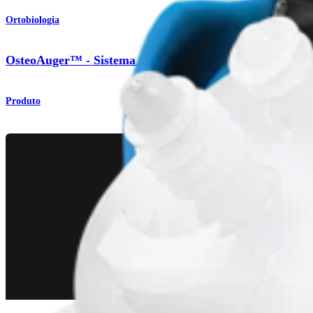
Ortobiologia
OsteoAuger™ - Sistema de extração de enxerto ósseo
Produto