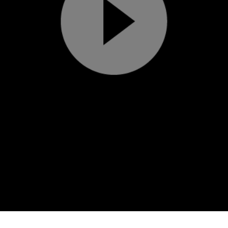
Play
Video