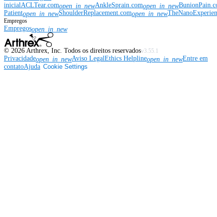
inicial
ACLTear.com
AnkleSprain.com
BunionPain.
open_in_new
open_in_new
Patient
ShoulderReplacement.com
TheNanoExperie
open_in_new
open_in_new
Empregos
Empregos
open_in_new
©
2026
Arthrex, Inc. Todos os direitos reservados
v3.55.1
Privacidade
Aviso Legal
Ethics Helpline
Entre em
open_in_new
open_in_new
contato
Ajuda
Cookie Settings