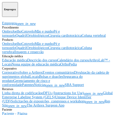
Empregos
Empregos
open_in_new
Procedimento
Ombro
Joelho
Cotovelo
Mão e punho
Pé e
tornozelo
Quadril
Ortobiológicos
Cirurgia cardiotorácica
Coluna vertebral
Producto
Ombro
Joelho
Cotovelo
Mão e punho
Pé e
tornozelo
Quadril
Ortobiológicos
Cirurgia cardiotorácica
Coluna
vertebral
Imagem e ressecção
Educação médica
Educação médica
Descrição dos cursos
Calendário dos cursos
ArthroLab™ -
Locais
Nossa equipe de educação médica
OrthoPedia
Corporativo
Corporativo
Sobre a Arthrex
Eventos comunitários
Divulgação da cadeia de
suprimentos global
Locais
Bolsas e doações
Segurança do
produto
Gerenciamento de risco e
conformidade
Patentes
Notícias
SBA Support
open_in_new
Recursos
Linha direta de codificação
eDFUs (Instructions for Use)
Global
open_in_new
Enterprise Labeling System (GELS)
Unique Device Identifier
(UDI)
Solicitações de exposições, congressos e workshops
Rep
open_in_new
Site
The Arthrex Surgeon App
open_in_new
Paciente
Paciente - Página