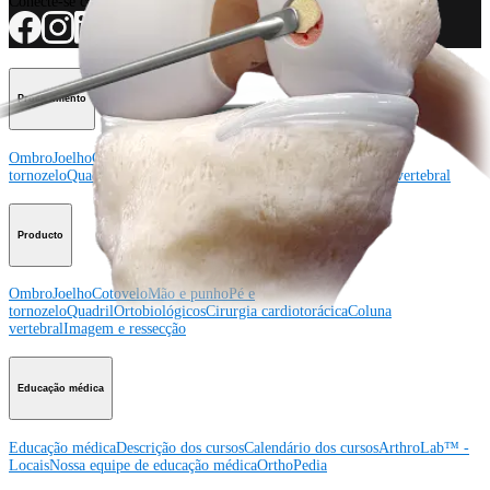
Conecte-se conosco
Procedimento
Ombro
Joelho
Cotovelo
Mão e punho
Pé e
tornozelo
Quadril
Ortobiológicos
Cirurgia cardiotorácica
Coluna vertebral
Producto
Ombro
Joelho
Cotovelo
Mão e punho
Pé e
tornozelo
Quadril
Ortobiológicos
Cirurgia cardiotorácica
Coluna
vertebral
Imagem e ressecção
Educação médica
Educação médica
Descrição dos cursos
Calendário dos cursos
ArthroLab™ -
Locais
Nossa equipe de educação médica
OrthoPedia