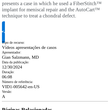
presents a case in which he used a FiberStitch™
implant for meniscal repair and the AutoCart™
technique to treat a chondral defect.
Solicite informação do produto
Tipo de recurso
:
Vídeos apresentações de casos
Apresentador
:
Gian Salzmann, MD
Data da publicação
:
12/30/2024
Duração
:
06:08
Número de referência
:
VID1-005642-en-US
Versão
:
A
Páginas Relacionadas