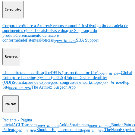
Corporativo
Corporativo
Sobre a Arthrex
Eventos comunitários
Divulgação da cadeia de
suprimentos global
Locais
Bolsas e doações
Segurança do
produto
Gerenciamento de risco e
conformidade
Patentes
Notícias
SBA Support
open_in_new
Recursos
Linha direta de codificação
eDFUs (Instructions for Use)
Global
open_in_new
Enterprise Labeling System (GELS)
Unique Device Identifier
(UDI)
Solicitações de exposições, congressos e workshops
Rep
open_in_new
Site
The Arthrex Surgeon App
open_in_new
Paciente
Paciente - Página
inicial
ACLTear.com
AnkleSprain.com
BunionPain.
open_in_new
open_in_new
Patient
ShoulderReplacement.com
TheNanoExperie
open_in_new
open_in_new