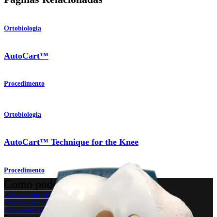
Ortobiologia
AutoCart™
Procedimento
Ortobiologia
AutoCart™ Technique for the Knee
Procedimento
Como podemos ajudar?
Contacte um representante
Veja eventos, laboratórios e oportunidades educacionais
Inscreva-se para receber: O que há de novo na Arthrex?