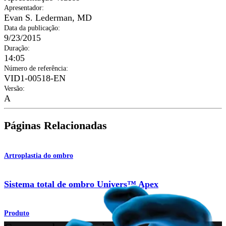
Apresentador
:
Evan S. Lederman, MD
Data da publicação
:
9/23/2015
Duração
:
14:05
Número de referência
:
VID1-00518-EN
Versão
:
A
Páginas Relacionadas
Artroplastia do ombro
Sistema total de ombro Univers™ Apex
Produto