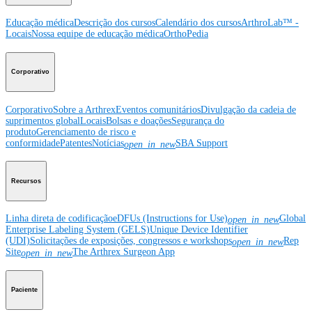
Educação médica
Descrição dos cursos
Calendário dos cursos
ArthroLab™ -
Locais
Nossa equipe de educação médica
OrthoPedia
Corporativo
Corporativo
Sobre a Arthrex
Eventos comunitários
Divulgação da cadeia de
suprimentos global
Locais
Bolsas e doações
Segurança do
produto
Gerenciamento de risco e
conformidade
Patentes
Notícias
SBA Support
open_in_new
Recursos
Linha direta de codificação
eDFUs (Instructions for Use)
Global
open_in_new
Enterprise Labeling System (GELS)
Unique Device Identifier
(UDI)
Solicitações de exposições, congressos e workshops
Rep
open_in_new
Site
The Arthrex Surgeon App
open_in_new
Paciente