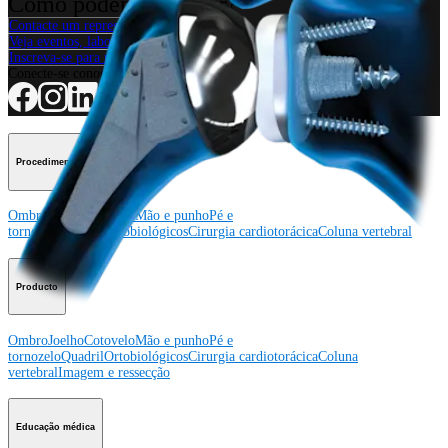
Como podemos ajudar?
Contacte um representante
Veja eventos, laboratórios e oportunidades educacionais
Inscreva-se para receber: O que há de novo na Arthrex?
Conecte-se conosco
Procedimento
Ombro
Joelho
Cotovelo
Mão e punho
Pé e
tornozelo
Quadril
Ortobiológicos
Cirurgia cardiotorácica
Coluna vertebral
Producto
Ombro
Joelho
Cotovelo
Mão e punho
Pé e
tornozelo
Quadril
Ortobiológicos
Cirurgia cardiotorácica
Coluna
vertebral
Imagem e ressecção
Educação médica