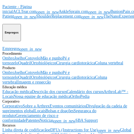
Paciente - Página
inicial
ACLTear.com
AnkleSprain.com
BunionPain.
open_in_new
open_in_new
Patient
ShoulderReplacement.com
TheNanoExperie
open_in_new
open_in_new
Empregos
Empregos
open_in_new
Procedimento
Ombro
Joelho
Cotovelo
Mão e punho
Pé e
tornozelo
Quadril
Ortobiológicos
Cirurgia cardiotorácica
Coluna vertebral
Producto
Ombro
Joelho
Cotovelo
Mão e punho
Pé e
tornozelo
Quadril
Ortobiológicos
Cirurgia cardiotorácica
Coluna
vertebral
Imagem e ressecção
Educação médica
Educação médica
Descrição dos cursos
Calendário dos cursos
ArthroLab™ -
Locais
Nossa equipe de educação médica
OrthoPedia
Corporativo
Corporativo
Sobre a Arthrex
Eventos comunitários
Divulgação da cadeia de
suprimentos global
Locais
Bolsas e doações
Segurança do
produto
Gerenciamento de risco e
conformidade
Patentes
Notícias
SBA Support
open_in_new
Recursos
Linha direta de codificação
eDFUs (Instructions for Use)
Global
open_in_new