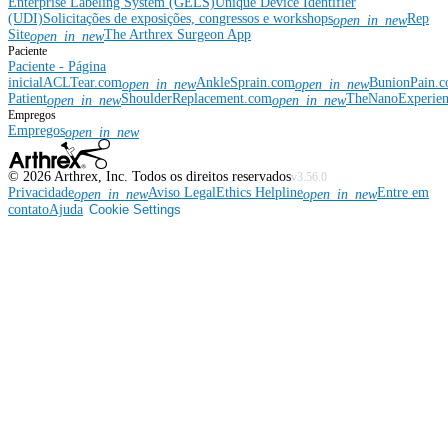
Enterprise Labeling System (GELS)
Unique Device Identifier
(UDI)
Solicitações de exposições, congressos e workshops
Rep
open_in_new
Site
The Arthrex Surgeon App
open_in_new
Paciente
Paciente - Página
inicial
ACLTear.com
AnkleSprain.com
BunionPain.
open_in_new
open_in_new
Patient
ShoulderReplacement.com
TheNanoExperie
open_in_new
open_in_new
Empregos
Empregos
open_in_new
©
2026
Arthrex, Inc. Todos os direitos reservados
v3.56.0
Privacidade
Aviso Legal
Ethics Helpline
Entre em
open_in_new
open_in_new
contato
Ajuda
Cookie Settings