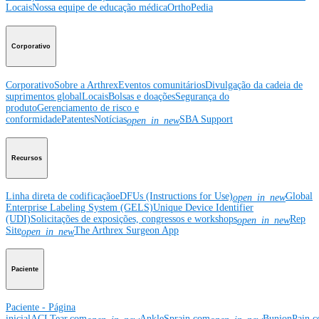
Locais
Nossa equipe de educação médica
OrthoPedia
Corporativo
Corporativo
Sobre a Arthrex
Eventos comunitários
Divulgação da cadeia de
suprimentos global
Locais
Bolsas e doações
Segurança do
produto
Gerenciamento de risco e
conformidade
Patentes
Notícias
SBA Support
open_in_new
Recursos
Linha direta de codificação
eDFUs (Instructions for Use)
Global
open_in_new
Enterprise Labeling System (GELS)
Unique Device Identifier
(UDI)
Solicitações de exposições, congressos e workshops
Rep
open_in_new
Site
The Arthrex Surgeon App
open_in_new
Paciente
Paciente - Página
inicial
ACLTear.com
AnkleSprain.com
BunionPain.