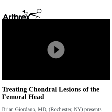
search
Play
Video
Treating Chondral Lesions of the
Femoral Head
Brian Giordano, MD, (Rochester, NY) presents