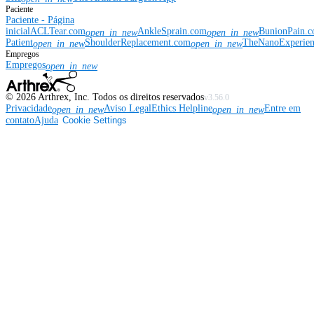
Paciente
Paciente - Página
inicial
ACLTear.com
AnkleSprain.com
BunionPain.
open_in_new
open_in_new
Patient
ShoulderReplacement.com
TheNanoExperie
open_in_new
open_in_new
Empregos
Empregos
open_in_new
©
2026
Arthrex, Inc. Todos os direitos reservados
v3.56.0
Privacidade
Aviso Legal
Ethics Helpline
Entre em
open_in_new
open_in_new
contato
Ajuda
Cookie Settings