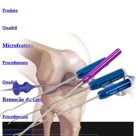
Produto
Quadril
Microfratura
Procedimento
Quadril
Remoção da cartilagem
Procedimento
Como podemos ajudar?
Contacte um representante