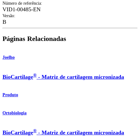
Número de referência
:
VID1-00485-EN
Versão
:
B
Páginas Relacionadas
Joelho
®
BioCartilage
- Matriz de cartilagem micronizada
Produto
Ortobiologia
®
BioCartilage
- Matriz de cartilagem micronizada