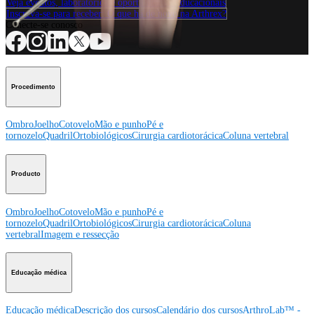
Veja eventos, laboratórios e oportunidades educacionais
Inscreva-se para receber: O que há de novo na Arthrex?
Conecte-se conosco
Procedimento
Ombro
Joelho
Cotovelo
Mão e punho
Pé e
tornozelo
Quadril
Ortobiológicos
Cirurgia cardiotorácica
Coluna vertebral
Producto
Ombro
Joelho
Cotovelo
Mão e punho
Pé e
tornozelo
Quadril
Ortobiológicos
Cirurgia cardiotorácica
Coluna
vertebral
Imagem e ressecção
Educação médica
Educação médica
Descrição dos cursos
Calendário dos cursos
ArthroLab™ -