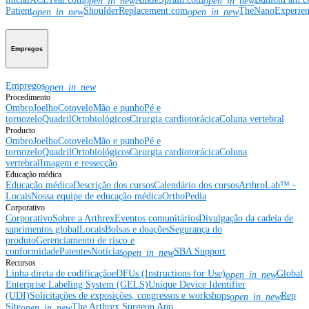
open_in_new
open_in_new
Patient
ShoulderReplacement.com
TheNanoExperie
open_in_new
open_in_new
Empregos
Empregos
open_in_new
Procedimento
Ombro
Joelho
Cotovelo
Mão e punho
Pé e
tornozelo
Quadril
Ortobiológicos
Cirurgia cardiotorácica
Coluna vertebral
Producto
Ombro
Joelho
Cotovelo
Mão e punho
Pé e
tornozelo
Quadril
Ortobiológicos
Cirurgia cardiotorácica
Coluna
vertebral
Imagem e ressecção
Educação médica
Educação médica
Descrição dos cursos
Calendário dos cursos
ArthroLab™ -
Locais
Nossa equipe de educação médica
OrthoPedia
Corporativo
Corporativo
Sobre a Arthrex
Eventos comunitários
Divulgação da cadeia de
suprimentos global
Locais
Bolsas e doações
Segurança do
produto
Gerenciamento de risco e
conformidade
Patentes
Notícias
SBA Support
open_in_new
Recursos
Linha direta de codificação
eDFUs (Instructions for Use)
Global
open_in_new
Enterprise Labeling System (GELS)
Unique Device Identifier
(UDI)
Solicitações de exposições, congressos e workshops
Rep
open_in_new
Site
The Arthrex Surgeon App
open_in_new