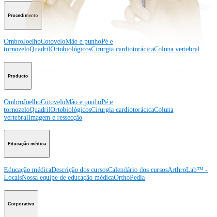
Procedimento
Ombro
Joelho
Cotovelo
Mão e punho
Pé e
tornozelo
Quadril
Ortobiológicos
Cirurgia cardiotorácica
Coluna vertebral
Producto
Ombro
Joelho
Cotovelo
Mão e punho
Pé e
tornozelo
Quadril
Ortobiológicos
Cirurgia cardiotorácica
Coluna
vertebral
Imagem e ressecção
Educação médica
Educação médica
Descrição dos cursos
Calendário dos cursos
ArthroLab™ -
Locais
Nossa equipe de educação médica
OrthoPedia
Corporativo