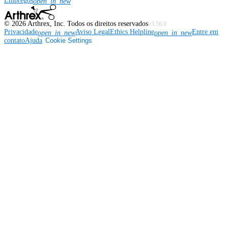
Empregos
open_in_new
©
2026
Arthrex, Inc. Todos os direitos reservados
v3.56.0
Privacidade
Aviso Legal
Ethics Helpline
Entre em
open_in_new
open_in_new
contato
Ajuda
Cookie Settings