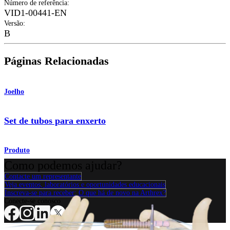
Número de referência
:
VID1-00441-EN
Versão
:
B
Páginas Relacionadas
Joelho
Set de tubos para enxerto
Produto
Como podemos ajudar?
Contacte um representante
Veja eventos, laboratórios e oportunidades educacionais
Inscreva-se para receber: O que há de novo na Arthrex?
Conecte-se conosco