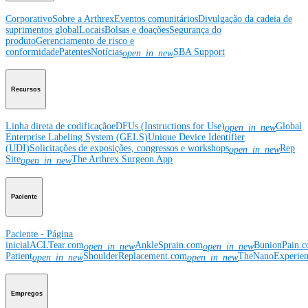
Corporativo
Sobre a Arthrex
Eventos comunitários
Divulgação da cadeia de
suprimentos global
Locais
Bolsas e doações
Segurança do
produto
Gerenciamento de risco e
conformidade
Patentes
Notícias
SBA Support
open_in_new
Recursos
Linha direta de codificação
eDFUs (Instructions for Use)
Global
open_in_new
Enterprise Labeling System (GELS)
Unique Device Identifier
(UDI)
Solicitações de exposições, congressos e workshops
Rep
open_in_new
Site
The Arthrex Surgeon App
open_in_new
Paciente
Paciente - Página
inicial
ACLTear.com
AnkleSprain.com
BunionPain.
open_in_new
open_in_new
Patient
ShoulderReplacement.com
TheNanoExperie
open_in_new
open_in_new
Empregos