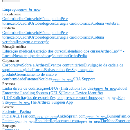
Empregos
open_in_new
Procedimento
Ombro
Joelho
Cotovelo
Mão e punho
Pé e
tornozelo
Quadril
Ortobiológicos
Cirurgia cardiotorácica
Coluna vertebral
Producto
Ombro
Joelho
Cotovelo
Mão e punho
Pé e
tornozelo
Quadril
Ortobiológicos
Cirurgia cardiotorácica
Coluna
vertebral
Imagem e ressecção
Educação médica
Educação médica
Descrição dos cursos
Calendário dos cursos
ArthroLab™ -
Locais
Nossa equipe de educação médica
OrthoPedia
Corporativo
Corporativo
Sobre a Arthrex
Eventos comunitários
Divulgação da cadeia de
suprimentos global
Locais
Bolsas e doações
Segurança do
produto
Gerenciamento de risco e
conformidade
Patentes
Notícias
SBA Support
open_in_new
Recursos
Linha direta de codificação
eDFUs (Instructions for Use)
Global
open_in_new
Enterprise Labeling System (GELS)
Unique Device Identifier
(UDI)
Solicitações de exposições, congressos e workshops
Rep
open_in_new
Site
The Arthrex Surgeon App
open_in_new
Paciente
Paciente - Página
inicial
ACLTear.com
AnkleSprain.com
BunionPain.
open_in_new
open_in_new
Patient
ShoulderReplacement.com
TheNanoExperie
open_in_new
open_in_new
Empregos