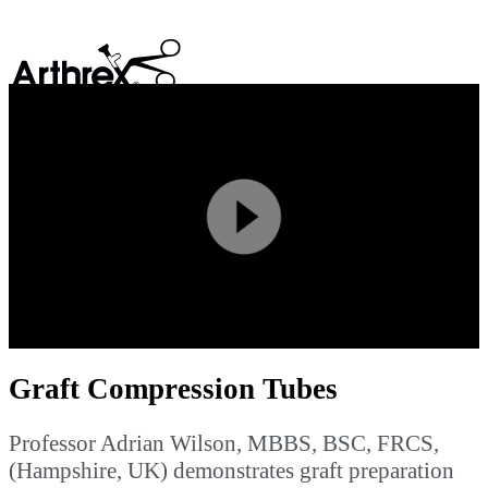
search
Play
Video
Graft Compression Tubes
Professor Adrian Wilson, MBBS, BSC, FRCS,
(Hampshire, UK) demonstrates graft preparation