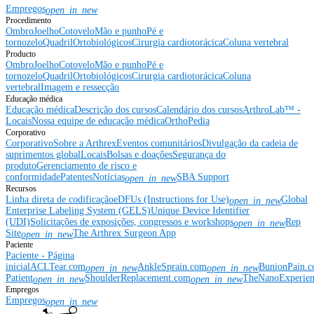
Empregos
open_in_new
Procedimento
Ombro
Joelho
Cotovelo
Mão e punho
Pé e
tornozelo
Quadril
Ortobiológicos
Cirurgia cardiotorácica
Coluna vertebral
Producto
Ombro
Joelho
Cotovelo
Mão e punho
Pé e
tornozelo
Quadril
Ortobiológicos
Cirurgia cardiotorácica
Coluna
vertebral
Imagem e ressecção
Educação médica
Educação médica
Descrição dos cursos
Calendário dos cursos
ArthroLab™ -
Locais
Nossa equipe de educação médica
OrthoPedia
Corporativo
Corporativo
Sobre a Arthrex
Eventos comunitários
Divulgação da cadeia de
suprimentos global
Locais
Bolsas e doações
Segurança do
produto
Gerenciamento de risco e
conformidade
Patentes
Notícias
SBA Support
open_in_new
Recursos
Linha direta de codificação
eDFUs (Instructions for Use)
Global
open_in_new
Enterprise Labeling System (GELS)
Unique Device Identifier
(UDI)
Solicitações de exposições, congressos e workshops
Rep
open_in_new
Site
The Arthrex Surgeon App
open_in_new
Paciente
Paciente - Página
inicial
ACLTear.com
AnkleSprain.com
BunionPain.
open_in_new
open_in_new
Patient
ShoulderReplacement.com
TheNanoExperie
open_in_new
open_in_new
Empregos
Empregos
open_in_new