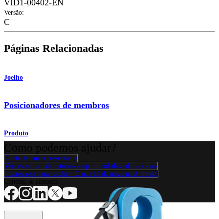
VID1-00402-EN
Versão
:
C
Páginas Relacionadas
Joelho
Posicionadores de membros
Produto
Como podemos ajudar?
Contacte um representante
Veja eventos, laboratórios e oportunidades educacionais
Inscreva-se para receber: O que há de novo na Arthrex?
Conecte-se conosco