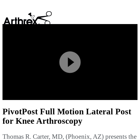
search
Play
Video
PivotPost Full Motion Lateral Post
for Knee Arthroscopy
Thomas R. Carter, MD, (Phoenix, AZ) presents the