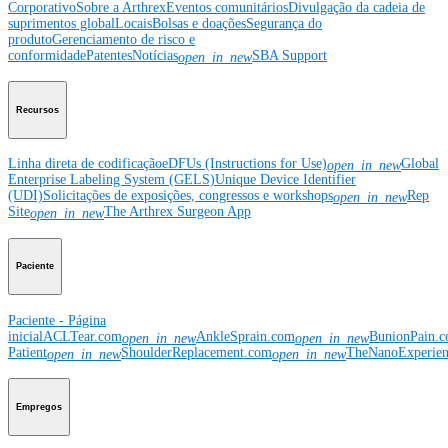
Corporativo
Sobre a Arthrex
Eventos comunitários
Divulgação da cadeia de
suprimentos global
Locais
Bolsas e doações
Segurança do
produto
Gerenciamento de risco e
conformidade
Patentes
Notícias
SBA Support
open_in_new
Recursos
Linha direta de codificação
eDFUs (Instructions for Use)
Global
open_in_new
Enterprise Labeling System (GELS)
Unique Device Identifier
(UDI)
Solicitações de exposições, congressos e workshops
Rep
open_in_new
Site
The Arthrex Surgeon App
open_in_new
Paciente
Paciente - Página
inicial
ACLTear.com
AnkleSprain.com
BunionPain.
open_in_new
open_in_new
Patient
ShoulderReplacement.com
TheNanoExperie
open_in_new
open_in_new
Empregos