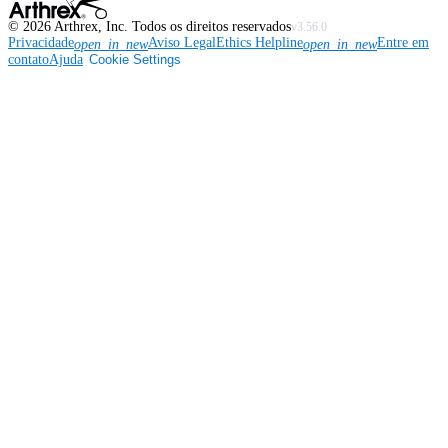
©
2026
Arthrex, Inc. Todos os direitos reservados
v3.56.0
Privacidade
Aviso Legal
Ethics Helpline
Entre em
open_in_new
open_in_new
contato
Ajuda
Cookie Settings