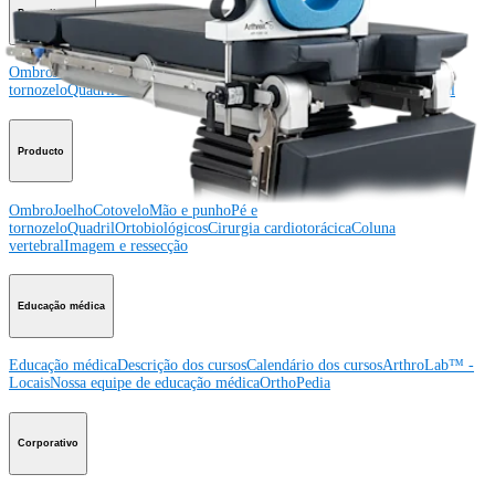
Procedimento
Ombro
Joelho
Cotovelo
Mão e punho
Pé e
tornozelo
Quadril
Ortobiológicos
Cirurgia cardiotorácica
Coluna vertebral
Producto
Ombro
Joelho
Cotovelo
Mão e punho
Pé e
tornozelo
Quadril
Ortobiológicos
Cirurgia cardiotorácica
Coluna
vertebral
Imagem e ressecção
Educação médica
Educação médica
Descrição dos cursos
Calendário dos cursos
ArthroLab™ -
Locais
Nossa equipe de educação médica
OrthoPedia
Corporativo