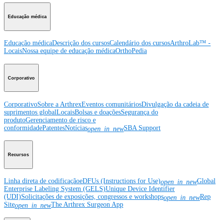
Educação médica
Educação médica
Descrição dos cursos
Calendário dos cursos
ArthroLab™ -
Locais
Nossa equipe de educação médica
OrthoPedia
Corporativo
Corporativo
Sobre a Arthrex
Eventos comunitários
Divulgação da cadeia de
suprimentos global
Locais
Bolsas e doações
Segurança do
produto
Gerenciamento de risco e
conformidade
Patentes
Notícias
SBA Support
open_in_new
Recursos
Linha direta de codificação
eDFUs (Instructions for Use)
Global
open_in_new
Enterprise Labeling System (GELS)
Unique Device Identifier
(UDI)
Solicitações de exposições, congressos e workshops
Rep
open_in_new
Site
The Arthrex Surgeon App
open_in_new