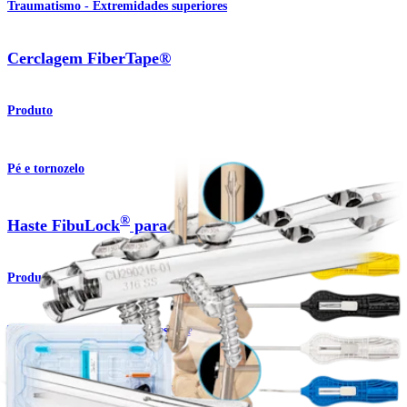
Traumatismo - Extremidades superiores
Cerclagem FiberTape®
Produto
Pé e tornozelo
®
Haste FibuLock
para fíbula
Produto
Traumatismo - Extremidades inferiores
®
Técnica com hastes FibuLock