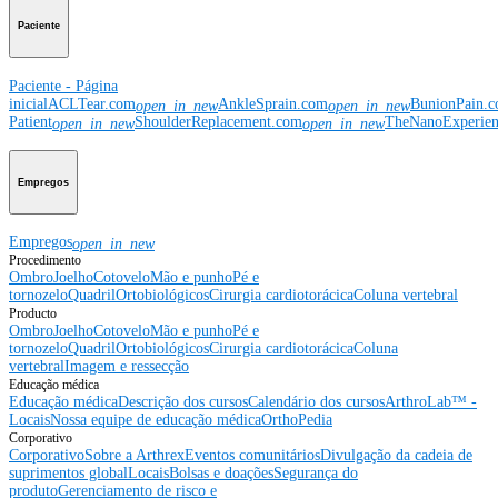
Paciente
Paciente - Página
inicial
ACLTear.com
AnkleSprain.com
BunionPain.
open_in_new
open_in_new
Patient
ShoulderReplacement.com
TheNanoExperie
open_in_new
open_in_new
Empregos
Empregos
open_in_new
Procedimento
Ombro
Joelho
Cotovelo
Mão e punho
Pé e
tornozelo
Quadril
Ortobiológicos
Cirurgia cardiotorácica
Coluna vertebral
Producto
Ombro
Joelho
Cotovelo
Mão e punho
Pé e
tornozelo
Quadril
Ortobiológicos
Cirurgia cardiotorácica
Coluna
vertebral
Imagem e ressecção
Educação médica
Educação médica
Descrição dos cursos
Calendário dos cursos
ArthroLab™ -
Locais
Nossa equipe de educação médica
OrthoPedia
Corporativo
Corporativo
Sobre a Arthrex
Eventos comunitários
Divulgação da cadeia de
suprimentos global
Locais
Bolsas e doações
Segurança do
produto
Gerenciamento de risco e