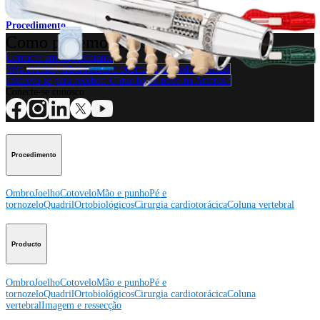
Procedimento
Como podemos ajudar?
Contacte um representante
Veja eventos, laboratórios e oportunidades educacionais
Inscreva-se para receber: O que há de novo na Arthrex?
Conecte-se conosco
Procedimento
Ombro
Joelho
Cotovelo
Mão e punho
Pé e
tornozelo
Quadril
Ortobiológicos
Cirurgia cardiotorácica
Coluna vertebral
Producto
Ombro
Joelho
Cotovelo
Mão e punho
Pé e
tornozelo
Quadril
Ortobiológicos
Cirurgia cardiotorácica
Coluna
vertebral
Imagem e ressecção