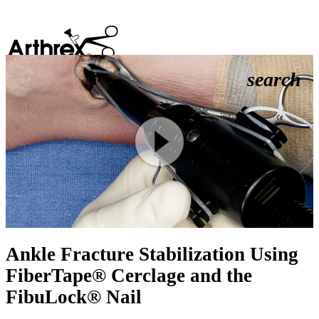
search
Play
Video
Ankle Fracture Stabilization Using
FiberTape® Cerclage and the
FibuLock® Nail