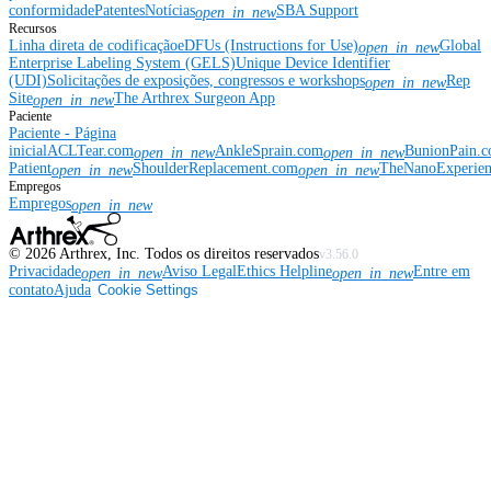
conformidade
Patentes
Notícias
SBA Support
open_in_new
Recursos
Linha direta de codificação
eDFUs (Instructions for Use)
Global
open_in_new
Enterprise Labeling System (GELS)
Unique Device Identifier
(UDI)
Solicitações de exposições, congressos e workshops
Rep
open_in_new
Site
The Arthrex Surgeon App
open_in_new
Paciente
Paciente - Página
inicial
ACLTear.com
AnkleSprain.com
BunionPain.
open_in_new
open_in_new
Patient
ShoulderReplacement.com
TheNanoExperie
open_in_new
open_in_new
Empregos
Empregos
open_in_new
©
2026
Arthrex, Inc. Todos os direitos reservados
v3.56.0
Privacidade
Aviso Legal
Ethics Helpline
Entre em
open_in_new
open_in_new
contato
Ajuda
Cookie Settings