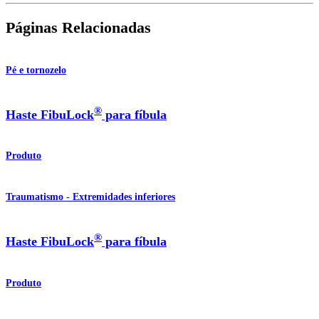
Páginas Relacionadas
Pé e tornozelo
®
Haste FibuLock
para fíbula
Produto
Traumatismo - Extremidades inferiores
®
Haste FibuLock
para fíbula
Produto