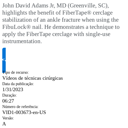
John David Adams Jr, MD (Greenville, SC),
highlights the benefit of FiberTape® cerclage
stabilization of an ankle fracture when using the
FibuLock® nail. He demonstrates a technique to
apply the FiberTape cerclage with single-use
instrumentation.
Solicite informação do produto
Tipo de recurso
:
Vídeos de técnicas cirúrgicas
Data da publicação
:
1/31/2023
Duração
:
06:27
Número de referência
:
VID1-003673-en-US
Versão
:
A