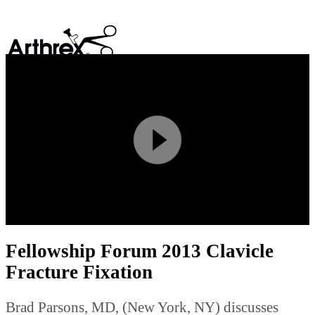
search
Play
Video
Fellowship Forum 2013 Clavicle
Fracture Fixation
Brad Parsons, MD, (New York, NY) discusses