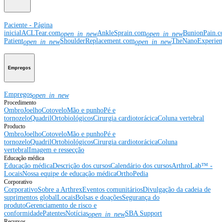
Paciente - Página
inicial
ACLTear.com
AnkleSprain.com
BunionPain.
open_in_new
open_in_new
Patient
ShoulderReplacement.com
TheNanoExperie
open_in_new
open_in_new
Empregos
Empregos
open_in_new
Procedimento
Ombro
Joelho
Cotovelo
Mão e punho
Pé e
tornozelo
Quadril
Ortobiológicos
Cirurgia cardiotorácica
Coluna vertebral
Producto
Ombro
Joelho
Cotovelo
Mão e punho
Pé e
tornozelo
Quadril
Ortobiológicos
Cirurgia cardiotorácica
Coluna
vertebral
Imagem e ressecção
Educação médica
Educação médica
Descrição dos cursos
Calendário dos cursos
ArthroLab™ -
Locais
Nossa equipe de educação médica
OrthoPedia
Corporativo
Corporativo
Sobre a Arthrex
Eventos comunitários
Divulgação da cadeia de
suprimentos global
Locais
Bolsas e doações
Segurança do
produto
Gerenciamento de risco e
conformidade
Patentes
Notícias
SBA Support
open_in_new
Recursos