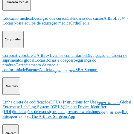
Educação médica
Educação médica
Descrição dos cursos
Calendário dos cursos
ArthroLab™ -
Locais
Nossa equipe de educação médica
OrthoPedia
Corporativo
Corporativo
Sobre a Arthrex
Eventos comunitários
Divulgação da cadeia de
suprimentos global
Locais
Bolsas e doações
Segurança do
produto
Gerenciamento de risco e
conformidade
Patentes
Notícias
SBA Support
open_in_new
Recursos
Linha direta de codificação
eDFUs (Instructions for Use)
Global
open_in_new
Enterprise Labeling System (GELS)
Unique Device Identifier
(UDI)
Solicitações de exposições, congressos e workshops
Rep
open_in_new
Site
The Arthrex Surgeon App
open_in_new
Paciente