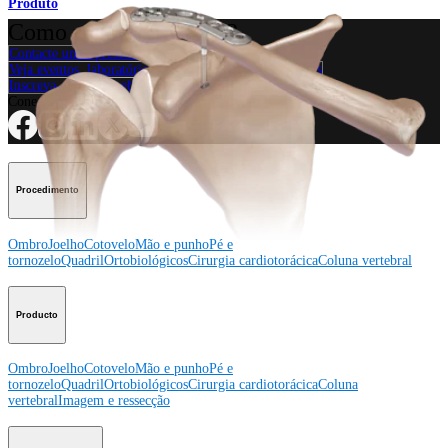
Produto
Como podemos ajudar?
Contacte um representante
Veja eventos, laboratórios e oportunidades educacionais
Inscreva-se para receber: O que há de novo na Arthrex?
Conecte-se conosco
Procedimento
Ombro
Joelho
Cotovelo
Mão e punho
Pé e
tornozelo
Quadril
Ortobiológicos
Cirurgia cardiotorácica
Coluna vertebral
Producto
Ombro
Joelho
Cotovelo
Mão e punho
Pé e
tornozelo
Quadril
Ortobiológicos
Cirurgia cardiotorácica
Coluna
vertebral
Imagem e ressecção