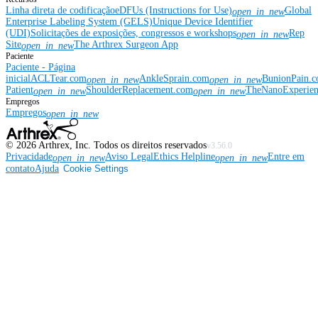
Linha direta de codificação
eDFUs (Instructions for Use)
Global
open_in_new
Enterprise Labeling System (GELS)
Unique Device Identifier
(UDI)
Solicitações de exposições, congressos e workshops
Rep
open_in_new
Site
The Arthrex Surgeon App
open_in_new
Paciente
Paciente - Página
inicial
ACLTear.com
AnkleSprain.com
BunionPain.
open_in_new
open_in_new
Patient
ShoulderReplacement.com
TheNanoExperie
open_in_new
open_in_new
Empregos
Empregos
open_in_new
©
2026
Arthrex, Inc. Todos os direitos reservados
v3.56.0
Privacidade
Aviso Legal
Ethics Helpline
Entre em
open_in_new
open_in_new
contato
Ajuda
Cookie Settings