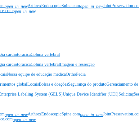
com
ArthrexEndoscopicSpine.com
JointPreservation.c
open_in_new
open_in_new
nce.com
open_in_new
gia cardiotorácica
Coluna vertebral
gia cardiotorácica
Coluna vertebral
Imagem e ressecção
cais
Nossa equipe de educação médica
OrthoPedia
rimentos global
Locais
Bolsas e doações
Segurança do produto
Gerenciamento de 
Enterprise Labeling System (GELS)
Unique Device Identifier (UDI)
Solicitaçõe
com
ArthrexEndoscopicSpine.com
JointPreservation.c
open_in_new
open_in_new
nce.com
open_in_new