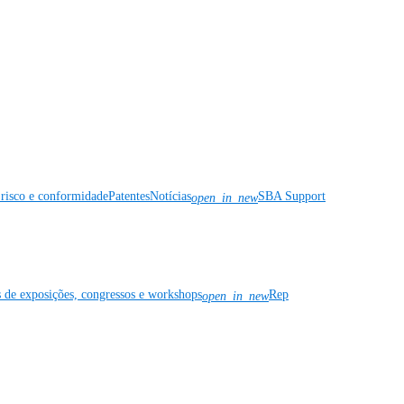
risco e conformidade
Patentes
Notícias
SBA Support
open_in_new
s de exposições, congressos e workshops
Rep
open_in_new