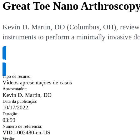
Great Toe Nano Arthroscop
Kevin D. Martin, DO (Columbus, OH), reviews
instruments to perform a minimally invasive do
Solicite informação do produto
Tipo de recurso
:
Vídeos apresentações de casos
Apresentador
:
Kevin D. Martin, DO
Data da publicação
:
10/17/2022
Duração
:
03:59
Número de referência
:
VID1-003480-en-US
Versão
: