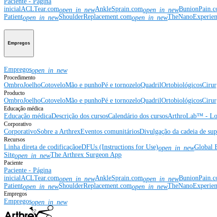
Paciente - Página
inicial
ACLTear.com
AnkleSprain.com
BunionPain.
open_in_new
open_in_new
Patient
ShoulderReplacement.com
TheNanoExperie
open_in_new
open_in_new
Empregos
Empregos
open_in_new
Procedimento
Ombro
Joelho
Cotovelo
Mão e punho
Pé e tornozelo
Quadril
Ortobiológicos
Cirur
Producto
Ombro
Joelho
Cotovelo
Mão e punho
Pé e tornozelo
Quadril
Ortobiológicos
Cirur
Educação médica
Educação médica
Descrição dos cursos
Calendário dos cursos
ArthroLab™ - Lo
Corporativo
Corporativo
Sobre a Arthrex
Eventos comunitários
Divulgação da cadeia de sup
Recursos
Linha direta de codificação
eDFUs (Instructions for Use)
Global 
open_in_new
Site
The Arthrex Surgeon App
open_in_new
Paciente
Paciente - Página
inicial
ACLTear.com
AnkleSprain.com
BunionPain.
open_in_new
open_in_new
Patient
ShoulderReplacement.com
TheNanoExperie
open_in_new
open_in_new
Empregos
Empregos
open_in_new