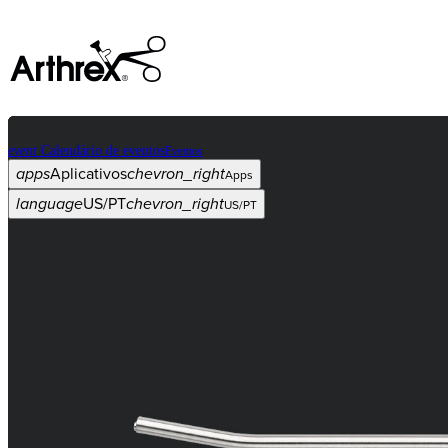
event
Calendário de eventos
Eventos
apps
Aplicativos
chevron_right
Apps
language
US/PT
chevron_right
US/PT
Categorias
Procedimento
arrow_drop_down
chevron_right
Produto
arrow_drop_down
chevron_right
Educação médica
arrow_drop_down
chevron_right
Corporativo
arrow_drop_down
chevron_right
ASC X
Administradores
arrow_drop_down
chevron_right
Paciente
arrow_drop_down
chevron_right
Recursos
arrow_drop_down
chevron_right