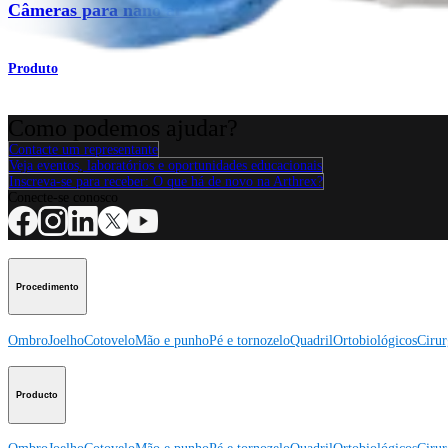
Câmeras para nano artroscopia
Produto
Como podemos ajudar?
Contacte um representante
Veja eventos, laboratórios e oportunidades educacionais
Inscreva-se para receber: O que há de novo na Arthrex?
Conecte-se conosco
Procedimento
Ombro
Joelho
Cotovelo
Mão e punho
Pé e tornozelo
Quadril
Ortobiológicos
Cirur
Producto