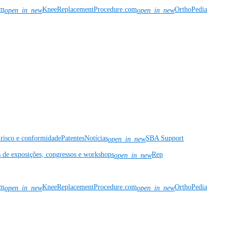
om
KneeReplacementProcedure.com
OrthoPedia
open_in_new
open_in_new
risco e conformidade
Patentes
Notícias
SBA Support
open_in_new
s de exposições, congressos e workshops
Rep
open_in_new
om
KneeReplacementProcedure.com
OrthoPedia
open_in_new
open_in_new