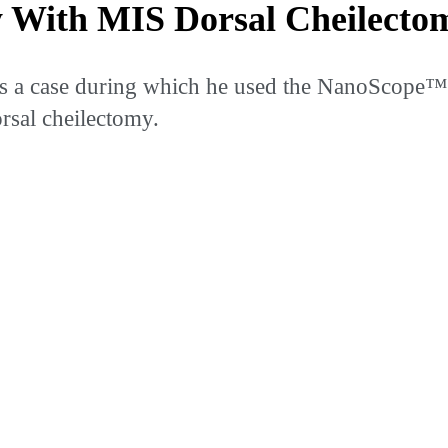
y With MIS Dorsal Cheilecto
 a case during which he used the NanoScope™ 
rsal cheilectomy.