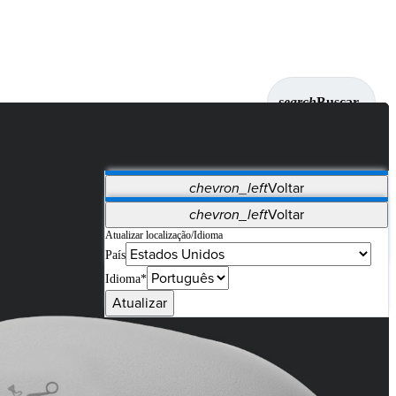
search
Buscar
chevron_left
Voltar
Aplicativos
chevron_left
Voltar
Vet Systems
OrthoPedia Patient
SAP
Atualizar localização/Idioma
País
Supplier Portal
Synergy Imaging & Resection
Idioma*
Atualizar