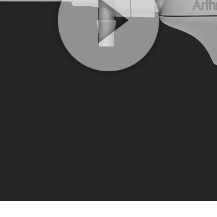
Play
Video