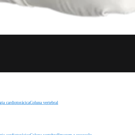
gia cardiotorácica
Coluna vertebral