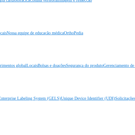
gia cardiotorácica
Coluna vertebral
Imagem e ressecção
cais
Nossa equipe de educação médica
OrthoPedia
rimentos global
Locais
Bolsas e doações
Segurança do produto
Gerenciamento de 
Enterprise Labeling System (GELS)
Unique Device Identifier (UDI)
Solicitaçõe