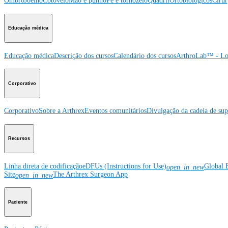
Ombro
Joelho
Cotovelo
Mão e punho
Pé e tornozelo
Quadril
Ortobiológicos
Cirur
Educação médica
Educação médica
Descrição dos cursos
Calendário dos cursos
ArthroLab™ - Lo
Corporativo
Corporativo
Sobre a Arthrex
Eventos comunitários
Divulgação da cadeia de sup
Recursos
Linha direta de codificação
eDFUs (Instructions for Use)
Global 
open_in_new
Site
The Arthrex Surgeon App
open_in_new
Paciente