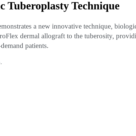
ic Tuberoplasty Technique
onstrates a new innovative technique, biologic t
hroFlex dermal allograft to the tuberosity, provi
w-demand patients.
.