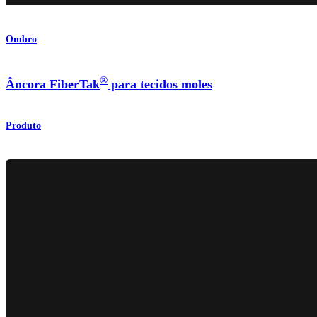
Ombro
®
Âncora FiberTak
para tecidos moles
Produto