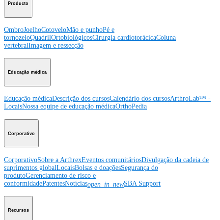
Producto
Ombro
Joelho
Cotovelo
Mão e punho
Pé e
tornozelo
Quadril
Ortobiológicos
Cirurgia cardiotorácica
Coluna
vertebral
Imagem e ressecção
Educação médica
Educação médica
Descrição dos cursos
Calendário dos cursos
ArthroLab™ -
Locais
Nossa equipe de educação médica
OrthoPedia
Corporativo
Corporativo
Sobre a Arthrex
Eventos comunitários
Divulgação da cadeia de
suprimentos global
Locais
Bolsas e doações
Segurança do
produto
Gerenciamento de risco e
conformidade
Patentes
Notícias
SBA Support
open_in_new
Recursos