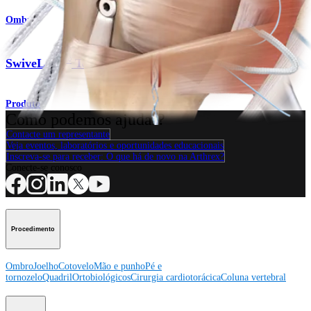
Ombro
®
SwiveLock
Tenodesis
Produto
Como podemos ajudar?
Contacte um representante
Veja eventos, laboratórios e oportunidades educacionais
Inscreva-se para receber: O que há de novo na Arthrex?
Conecte-se conosco
Procedimento
Ombro
Joelho
Cotovelo
Mão e punho
Pé e
tornozelo
Quadril
Ortobiológicos
Cirurgia cardiotorácica
Coluna vertebral