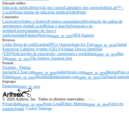
Educação médica
Educação médica
Descrição dos cursos
Calendário dos cursos
ArthroLab™ -
Locais
Nossa equipe de educação médica
OrthoPedia
Corporativo
Corporativo
Sobre a Arthrex
Eventos comunitários
Divulgação da cadeia de
suprimentos global
Locais
Bolsas e doações
Segurança do
produto
Gerenciamento de risco e
conformidade
Patentes
Notícias
SBA Support
open_in_new
Recursos
Linha direta de codificação
eDFUs (Instructions for Use)
Global
open_in_new
Enterprise Labeling System (GELS)
Unique Device Identifier
(UDI)
Solicitações de exposições, congressos e workshops
Rep
open_in_new
Site
The Arthrex Surgeon App
open_in_new
Paciente
Paciente - Página
inicial
ACLTear.com
AnkleSprain.com
BunionPain.
open_in_new
open_in_new
Patient
ShoulderReplacement.com
TheNanoExperie
open_in_new
open_in_new
Empregos
Empregos
open_in_new
©
2026
Arthrex, Inc. Todos os direitos reservados
v3.56.0
Privacidade
Aviso Legal
Ethics Helpline
Entre em
open_in_new
open_in_new
contato
Ajuda
Cookie Settings