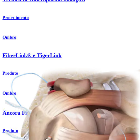
Procedimento
Ombro
FiberLink® e TigerLink
Produto
Ombro
®
Âncora FiberTak
para tecidos moles
Produto