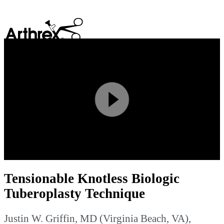
search
Play
Video
Tensionable Knotless Biologic
Tuberoplasty Technique
Justin W. Griffin, MD (Virginia Beach, VA),