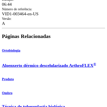
06:44
Número de referência
:
VID1-003464-en-US
Versão
:
A
Páginas Relacionadas
Ortobiologia
®
Aloenxerto dérmico descelularizado ArthroFLEX
Produto
Ombro
Técnica de tuberoplastia biológica