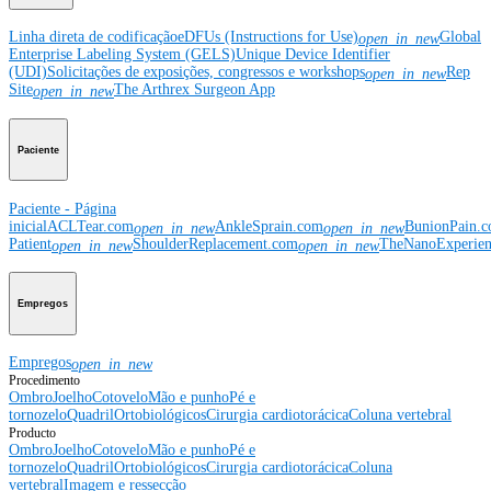
Linha direta de codificação
eDFUs (Instructions for Use)
Global
open_in_new
Enterprise Labeling System (GELS)
Unique Device Identifier
(UDI)
Solicitações de exposições, congressos e workshops
Rep
open_in_new
Site
The Arthrex Surgeon App
open_in_new
Paciente
Paciente - Página
inicial
ACLTear.com
AnkleSprain.com
BunionPain.
open_in_new
open_in_new
Patient
ShoulderReplacement.com
TheNanoExperie
open_in_new
open_in_new
Empregos
Empregos
open_in_new
Procedimento
Ombro
Joelho
Cotovelo
Mão e punho
Pé e
tornozelo
Quadril
Ortobiológicos
Cirurgia cardiotorácica
Coluna vertebral
Producto
Ombro
Joelho
Cotovelo
Mão e punho
Pé e
tornozelo
Quadril
Ortobiológicos
Cirurgia cardiotorácica
Coluna
vertebral
Imagem e ressecção