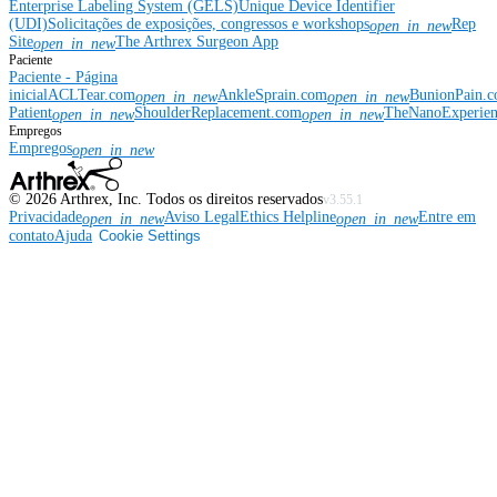
Enterprise Labeling System (GELS)
Unique Device Identifier
(UDI)
Solicitações de exposições, congressos e workshops
Rep
open_in_new
Site
The Arthrex Surgeon App
open_in_new
Paciente
Paciente - Página
inicial
ACLTear.com
AnkleSprain.com
BunionPain.
open_in_new
open_in_new
Patient
ShoulderReplacement.com
TheNanoExperie
open_in_new
open_in_new
Empregos
Empregos
open_in_new
©
2026
Arthrex, Inc. Todos os direitos reservados
v3.55.1
Privacidade
Aviso Legal
Ethics Helpline
Entre em
open_in_new
open_in_new
contato
Ajuda
Cookie Settings