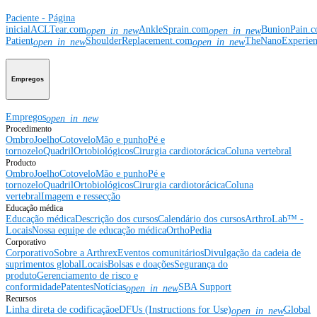
Paciente - Página
inicial
ACLTear.com
AnkleSprain.com
BunionPain.
open_in_new
open_in_new
Patient
ShoulderReplacement.com
TheNanoExperie
open_in_new
open_in_new
Empregos
Empregos
open_in_new
Procedimento
Ombro
Joelho
Cotovelo
Mão e punho
Pé e
tornozelo
Quadril
Ortobiológicos
Cirurgia cardiotorácica
Coluna vertebral
Producto
Ombro
Joelho
Cotovelo
Mão e punho
Pé e
tornozelo
Quadril
Ortobiológicos
Cirurgia cardiotorácica
Coluna
vertebral
Imagem e ressecção
Educação médica
Educação médica
Descrição dos cursos
Calendário dos cursos
ArthroLab™ -
Locais
Nossa equipe de educação médica
OrthoPedia
Corporativo
Corporativo
Sobre a Arthrex
Eventos comunitários
Divulgação da cadeia de
suprimentos global
Locais
Bolsas e doações
Segurança do
produto
Gerenciamento de risco e
conformidade
Patentes
Notícias
SBA Support
open_in_new
Recursos
Linha direta de codificação
eDFUs (Instructions for Use)
Global
open_in_new