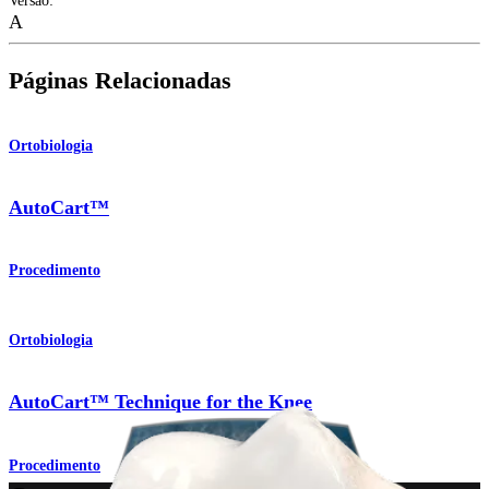
Versão
:
A
Páginas Relacionadas
Ortobiologia
AutoCart™
Procedimento
Ortobiologia
AutoCart™ Technique for the Knee
Procedimento