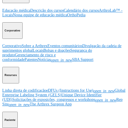
Educação médica
Descrição dos cursos
Calendário dos cursos
ArthroLab™ -
Locais
Nossa equipe de educação médica
OrthoPedia
Corporativo
Corporativo
Sobre a Arthrex
Eventos comunitários
Divulgação da cadeia de
suprimentos global
Locais
Bolsas e doações
Segurança do
produto
Gerenciamento de risco e
conformidade
Patentes
Notícias
SBA Support
open_in_new
Recursos
Linha direta de codificação
eDFUs (Instructions for Use)
Global
open_in_new
Enterprise Labeling System (GELS)
Unique Device Identifier
(UDI)
Solicitações de exposições, congressos e workshops
Rep
open_in_new
Site
The Arthrex Surgeon App
open_in_new
Paciente