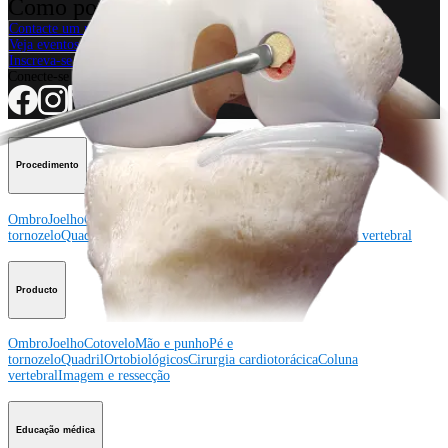
Como podemos ajudar?
Contacte um representante
Veja eventos, laboratórios e oportunidades educacionais
Inscreva-se para receber: O que há de novo na Arthrex?
Conecte-se conosco
Procedimento
Ombro
Joelho
Cotovelo
Mão e punho
Pé e
tornozelo
Quadril
Ortobiológicos
Cirurgia cardiotorácica
Coluna vertebral
Producto
Ombro
Joelho
Cotovelo
Mão e punho
Pé e
tornozelo
Quadril
Ortobiológicos
Cirurgia cardiotorácica
Coluna
vertebral
Imagem e ressecção
Educação médica