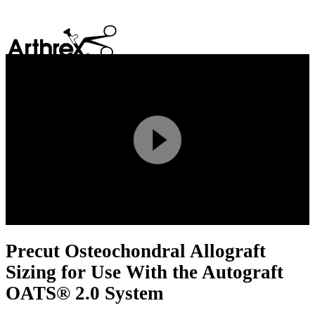
search
Play
Video
Precut Osteochondral Allograft
Sizing for Use With the Autograft
OATS® 2.0 System