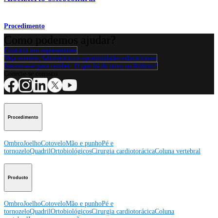
Procedimento
Como podemos ajudar?
Contacte um representante
Veja eventos, laboratórios e oportunidades educacionais
Inscreva-se para receber: O que há de novo na Arthrex?
Conecte-se conosco
Procedimento
Ombro
Joelho
Cotovelo
Mão e punho
Pé e
tornozelo
Quadril
Ortobiológicos
Cirurgia cardiotorácica
Coluna vertebral
Producto
Ombro
Joelho
Cotovelo
Mão e punho
Pé e
tornozelo
Quadril
Ortobiológicos
Cirurgia cardiotorácica
Coluna