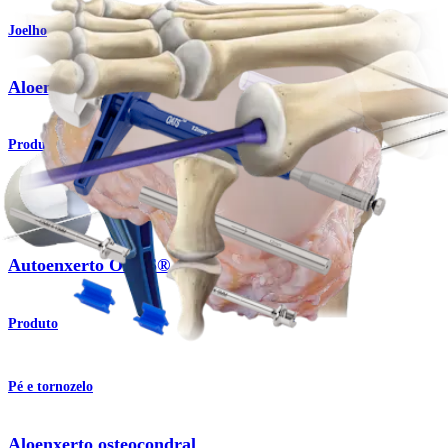
Joelho
Aloenxertos osteocondrais frescos
Produto
Joelho
Autoenxerto OATS®
Produto
Pé e tornozelo
Aloenxerto osteocondral