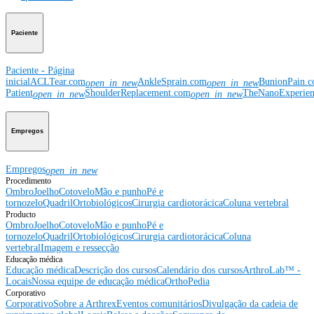
Paciente
Paciente - Página
inicial
ACLTear.com
AnkleSprain.com
BunionPain.
open_in_new
open_in_new
Patient
ShoulderReplacement.com
TheNanoExperie
open_in_new
open_in_new
Empregos
Empregos
open_in_new
Procedimento
Ombro
Joelho
Cotovelo
Mão e punho
Pé e
tornozelo
Quadril
Ortobiológicos
Cirurgia cardiotorácica
Coluna vertebral
Producto
Ombro
Joelho
Cotovelo
Mão e punho
Pé e
tornozelo
Quadril
Ortobiológicos
Cirurgia cardiotorácica
Coluna
vertebral
Imagem e ressecção
Educação médica
Educação médica
Descrição dos cursos
Calendário dos cursos
ArthroLab™ -
Locais
Nossa equipe de educação médica
OrthoPedia
Corporativo
Corporativo
Sobre a Arthrex
Eventos comunitários
Divulgação da cadeia de