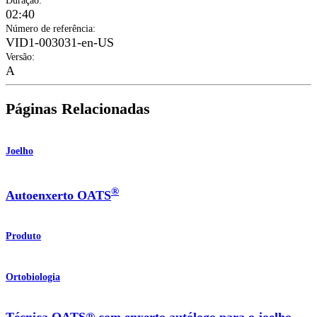
Duração
:
02:40
Número de referência
:
VID1-003031-en-US
Versão
:
A
Páginas Relacionadas
Joelho
®
Autoenxerto OATS
Produto
Ortobiologia