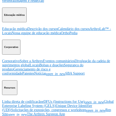
vertebral
Imagem e ressecção
Educação médica
Educação médica
Descrição dos cursos
Calendário dos cursos
ArthroLab™ -
Locais
Nossa equipe de educação médica
OrthoPedia
Corporativo
Corporativo
Sobre a Arthrex
Eventos comunitários
Divulgação da cadeia de
suprimentos global
Locais
Bolsas e doações
Segurança do
produto
Gerenciamento de risco e
conformidade
Patentes
Notícias
SBA Support
open_in_new
Recursos
Linha direta de codificação
eDFUs (Instructions for Use)
Global
open_in_new
Enterprise Labeling System (GELS)
Unique Device Identifier
(UDI)
Solicitações de exposições, congressos e workshops
Rep
open_in_new
Site
The Arthrex Surgeon App
open_in_new