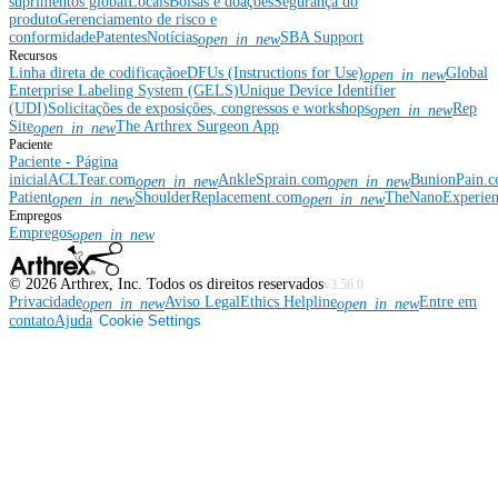
suprimentos global
Locais
Bolsas e doações
Segurança do
produto
Gerenciamento de risco e
conformidade
Patentes
Notícias
SBA Support
open_in_new
Recursos
Linha direta de codificação
eDFUs (Instructions for Use)
Global
open_in_new
Enterprise Labeling System (GELS)
Unique Device Identifier
(UDI)
Solicitações de exposições, congressos e workshops
Rep
open_in_new
Site
The Arthrex Surgeon App
open_in_new
Paciente
Paciente - Página
inicial
ACLTear.com
AnkleSprain.com
BunionPain.
open_in_new
open_in_new
Patient
ShoulderReplacement.com
TheNanoExperie
open_in_new
open_in_new
Empregos
Empregos
open_in_new
©
2026
Arthrex, Inc. Todos os direitos reservados
v3.56.0
Privacidade
Aviso Legal
Ethics Helpline
Entre em
open_in_new
open_in_new
contato
Ajuda
Cookie Settings