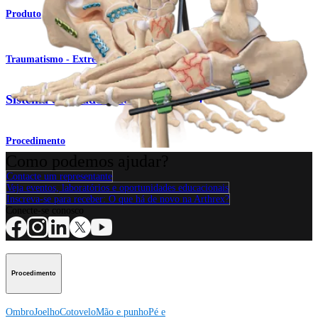
Produto
Traumatismo - Extremidades superiores
Sistema de fixador externo pequeno
Procedimento
Como podemos ajudar?
Contacte um representante
Veja eventos, laboratórios e oportunidades educacionais
Inscreva-se para receber: O que há de novo na Arthrex?
Conecte-se conosco
Procedimento
Ombro
Joelho
Cotovelo
Mão e punho
Pé e