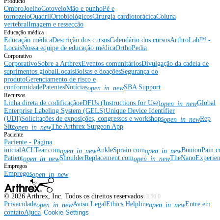
Producto
Ombro
Joelho
Cotovelo
Mão e punho
Pé e
tornozelo
Quadril
Ortobiológicos
Cirurgia cardiotorácica
Coluna
vertebral
Imagem e ressecção
Educação médica
Educação médica
Descrição dos cursos
Calendário dos cursos
ArthroLab™ -
Locais
Nossa equipe de educação médica
OrthoPedia
Corporativo
Corporativo
Sobre a Arthrex
Eventos comunitários
Divulgação da cadeia de
suprimentos global
Locais
Bolsas e doações
Segurança do
produto
Gerenciamento de risco e
conformidade
Patentes
Notícias
SBA Support
open_in_new
Recursos
Linha direta de codificação
eDFUs (Instructions for Use)
Global
open_in_new
Enterprise Labeling System (GELS)
Unique Device Identifier
(UDI)
Solicitações de exposições, congressos e workshops
Rep
open_in_new
Site
The Arthrex Surgeon App
open_in_new
Paciente
Paciente - Página
inicial
ACLTear.com
AnkleSprain.com
BunionPain.
open_in_new
open_in_new
Patient
ShoulderReplacement.com
TheNanoExperie
open_in_new
open_in_new
Empregos
Empregos
open_in_new
©
2026
Arthrex, Inc. Todos os direitos reservados
v3.56.0
Privacidade
Aviso Legal
Ethics Helpline
Entre em
open_in_new
open_in_new
contato
Ajuda
Cookie Settings