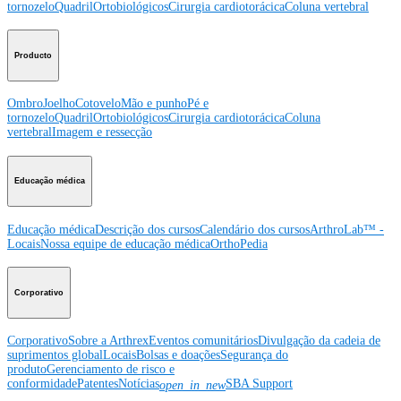
tornozelo
Quadril
Ortobiológicos
Cirurgia cardiotorácica
Coluna vertebral
Producto
Ombro
Joelho
Cotovelo
Mão e punho
Pé e
tornozelo
Quadril
Ortobiológicos
Cirurgia cardiotorácica
Coluna
vertebral
Imagem e ressecção
Educação médica
Educação médica
Descrição dos cursos
Calendário dos cursos
ArthroLab™ -
Locais
Nossa equipe de educação médica
OrthoPedia
Corporativo
Corporativo
Sobre a Arthrex
Eventos comunitários
Divulgação da cadeia de
suprimentos global
Locais
Bolsas e doações
Segurança do
produto
Gerenciamento de risco e
conformidade
Patentes
Notícias
SBA Support
open_in_new