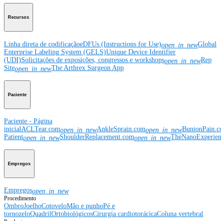
Recursos
Linha direta de codificação
eDFUs (Instructions for Use)
Global
open_in_new
Enterprise Labeling System (GELS)
Unique Device Identifier
(UDI)
Solicitações de exposições, congressos e workshops
Rep
open_in_new
Site
The Arthrex Surgeon App
open_in_new
Paciente
Paciente - Página
inicial
ACLTear.com
AnkleSprain.com
BunionPain.
open_in_new
open_in_new
Patient
ShoulderReplacement.com
TheNanoExperie
open_in_new
open_in_new
Empregos
Empregos
open_in_new
Procedimento
Ombro
Joelho
Cotovelo
Mão e punho
Pé e
tornozelo
Quadril
Ortobiológicos
Cirurgia cardiotorácica
Coluna vertebral