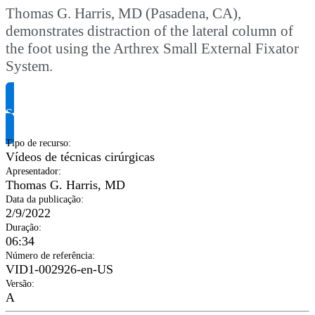
Thomas G. Harris, MD (Pasadena, CA),
demonstrates distraction of the lateral column of
the foot using the Arthrex Small External Fixator
System.
Solicite informação do produto
Tipo de recurso
:
Vídeos de técnicas cirúrgicas
Apresentador
:
Thomas G. Harris, MD
Data da publicação
:
2/9/2022
Duração
:
06:34
Número de referência
:
VID1-002926-en-US
Versão
:
A