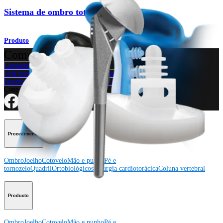
Sistema de ombro total Univers™ II
Produto
Como podemos ajudar?
Contacte um representante
Veja eventos, laboratórios e oportunidades educacionais
Inscreva-se para receber: O que há de novo na Arthrex?
Conecte-se conosco
Procedimento
Ombro
Joelho
Cotovelo
Mão e punho
Pé e
tornozelo
Quadril
Ortobiológicos
Cirurgia cardiotorácica
Coluna vertebral
Producto
Ombro
Joelho
Cotovelo
Mão e punho
Pé e