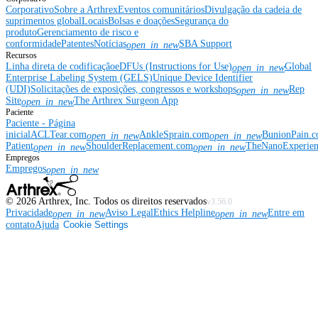
Corporativo
Sobre a Arthrex
Eventos comunitários
Divulgação da cadeia de
suprimentos global
Locais
Bolsas e doações
Segurança do
produto
Gerenciamento de risco e
conformidade
Patentes
Notícias
SBA Support
open_in_new
Recursos
Linha direta de codificação
eDFUs (Instructions for Use)
Global
open_in_new
Enterprise Labeling System (GELS)
Unique Device Identifier
(UDI)
Solicitações de exposições, congressos e workshops
Rep
open_in_new
Site
The Arthrex Surgeon App
open_in_new
Paciente
Paciente - Página
inicial
ACLTear.com
AnkleSprain.com
BunionPain.
open_in_new
open_in_new
Patient
ShoulderReplacement.com
TheNanoExperie
open_in_new
open_in_new
Empregos
Empregos
open_in_new
©
2026
Arthrex, Inc. Todos os direitos reservados
v3.56.0
Privacidade
Aviso Legal
Ethics Helpline
Entre em
open_in_new
open_in_new
contato
Ajuda
Cookie Settings