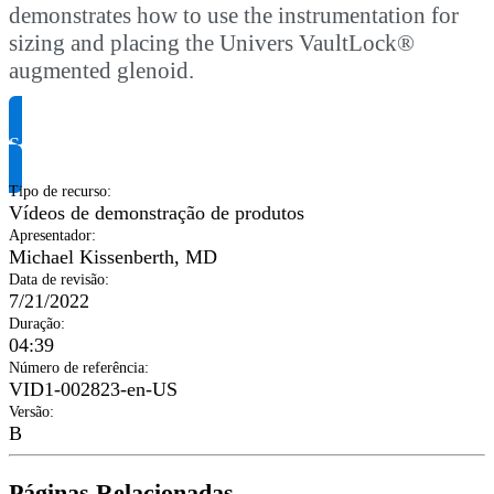
demonstrates how to use the instrumentation for
sizing and placing the Univers VaultLock®
augmented glenoid.
Solicite informação do produto
Tipo de recurso
:
Vídeos de demonstração de produtos
Apresentador
:
Michael Kissenberth, MD
Data de revisão
:
7/21/2022
Duração
:
04:39
Número de referência
:
VID1-002823-en-US
Versão
:
B
Páginas Relacionadas