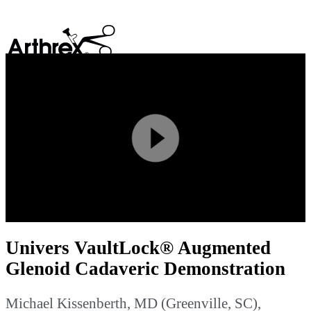
search
Play
Video
Univers VaultLock® Augmented
Glenoid Cadaveric Demonstration
Michael Kissenberth, MD (Greenville, SC),