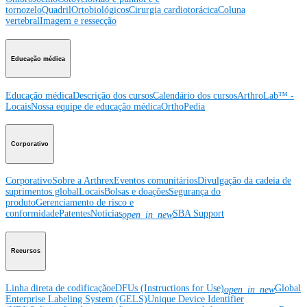
tornozelo
Quadril
Ortobiológicos
Cirurgia cardiotorácica
Coluna
vertebral
Imagem e ressecção
Educação médica
Educação médica
Descrição dos cursos
Calendário dos cursos
ArthroLab™ -
Locais
Nossa equipe de educação médica
OrthoPedia
Corporativo
Corporativo
Sobre a Arthrex
Eventos comunitários
Divulgação da cadeia de
suprimentos global
Locais
Bolsas e doações
Segurança do
produto
Gerenciamento de risco e
conformidade
Patentes
Notícias
SBA Support
open_in_new
Recursos
Linha direta de codificação
eDFUs (Instructions for Use)
Global
open_in_new
Enterprise Labeling System (GELS)
Unique Device Identifier