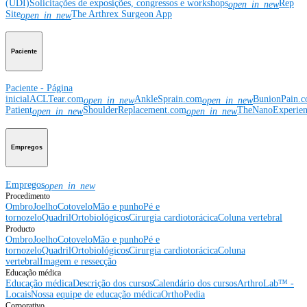
(UDI)
Solicitações de exposições, congressos e workshops
Rep
open_in_new
Site
The Arthrex Surgeon App
open_in_new
Paciente
Paciente - Página
inicial
ACLTear.com
AnkleSprain.com
BunionPain.
open_in_new
open_in_new
Patient
ShoulderReplacement.com
TheNanoExperie
open_in_new
open_in_new
Empregos
Empregos
open_in_new
Procedimento
Ombro
Joelho
Cotovelo
Mão e punho
Pé e
tornozelo
Quadril
Ortobiológicos
Cirurgia cardiotorácica
Coluna vertebral
Producto
Ombro
Joelho
Cotovelo
Mão e punho
Pé e
tornozelo
Quadril
Ortobiológicos
Cirurgia cardiotorácica
Coluna
vertebral
Imagem e ressecção
Educação médica
Educação médica
Descrição dos cursos
Calendário dos cursos
ArthroLab™ -
Locais
Nossa equipe de educação médica
OrthoPedia
Corporativo