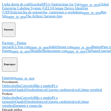
Linha direta de codificação
eDFUs (Instructions for Use)
Global
open_in_new
Enterprise Labeling System (GELS)
Unique Device Identifier
(UDI)
Solicitações de exposições, congressos e workshops
Rep
open_in_new
Site
The Arthrex Surgeon App
open_in_new
Paciente
Paciente - Página
inicial
ACLTear.com
AnkleSprain.com
BunionPain.
open_in_new
open_in_new
Patient
ShoulderReplacement.com
TheNanoExperie
open_in_new
open_in_new
Empregos
Empregos
open_in_new
Procedimento
Ombro
Joelho
Cotovelo
Mão e punho
Pé e
tornozelo
Quadril
Ortobiológicos
Cirurgia cardiotorácica
Coluna vertebral
Producto
Ombro
Joelho
Cotovelo
Mão e punho
Pé e
tornozelo
Quadril
Ortobiológicos
Cirurgia cardiotorácica
Coluna
vertebral
Imagem e ressecção
Educação médica