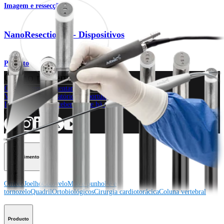
Imagem e ressecção
NanoResection™ - Dispositivos
Produto
Como podemos ajudar?
Contacte um representante
Veja eventos, laboratórios e oportunidades educacionais
Inscreva-se para receber: O que há de novo na Arthrex?
Conecte-se conosco
Procedimento
Ombro
Joelho
Cotovelo
Mão e punho
Pé e
tornozelo
Quadril
Ortobiológicos
Cirurgia cardiotorácica
Coluna vertebral
Producto