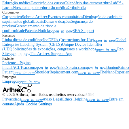
Educação médica
Descrição dos cursos
Calendário dos cursos
ArthroLab™ -
Locais
Nossa equipe de educação médica
OrthoPedia
Corporativo
Corporativo
Sobre a Arthrex
Eventos comunitários
Divulgação da cadeia de
suprimentos global
Locais
Bolsas e doações
Segurança do
produto
Gerenciamento de risco e
conformidade
Patentes
Notícias
SBA Support
open_in_new
Recursos
Linha direta de codificação
eDFUs (Instructions for Use)
Global
open_in_new
Enterprise Labeling System (GELS)
Unique Device Identifier
(UDI)
Solicitações de exposições, congressos e workshops
Rep
open_in_new
Site
The Arthrex Surgeon App
open_in_new
Paciente
Paciente - Página
inicial
ACLTear.com
AnkleSprain.com
BunionPain.
open_in_new
open_in_new
Patient
ShoulderReplacement.com
TheNanoExperie
open_in_new
open_in_new
Empregos
Empregos
open_in_new
©
2026
Arthrex, Inc. Todos os direitos reservados
v3.56.0
Privacidade
Aviso Legal
Ethics Helpline
Entre em
open_in_new
open_in_new
contato
Ajuda
Cookie Settings