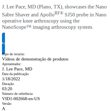
J. Lee Pace, MD (Plano, TX), showcases the Nano
RF®
Sabre Shaver and Apollo
SJ50 probe in Nano
operative knee arthroscopy using the
NanoScope™ imaging arthroscopy system.
Solicite informação do produto
Tipo de recurso
:
Vídeos de demonstração de produtos
Apresentador
:
J. Lee Pace, MD
Data da publicação
:
1/18/2022
Duração
:
03:20
Número de referência
:
VID1-002668-en-US
Versão
:
A