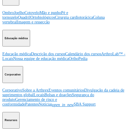
Ombro
Joelho
Cotovelo
Mão e punho
Pé e
tornozelo
Quadril
Ortobiológicos
Cirurgia cardiotorácica
Coluna
vertebral
Imagem e ressecção
Educação médica
Educação médica
Descrição dos cursos
Calendário dos cursos
ArthroLab™ -
Locais
Nossa equipe de educação médica
OrthoPedia
Corporativo
Corporativo
Sobre a Arthrex
Eventos comunitários
Divulgação da cadeia de
suprimentos global
Locais
Bolsas e doações
Segurança do
produto
Gerenciamento de risco e
conformidade
Patentes
Notícias
SBA Support
open_in_new
Recursos