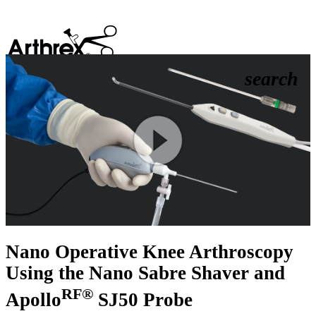
search
Play
Video
Nano Operative Knee Arthroscopy
Using the Nano Sabre Shaver and
RF®
Apollo
SJ50 Probe