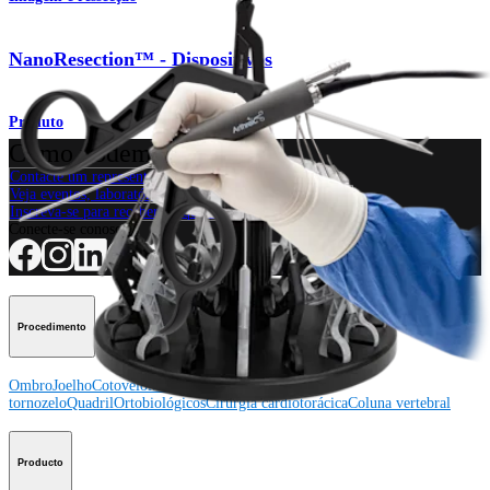
NanoResection™ - Dispositivos
Produto
Como podemos ajudar?
Contacte um representante
Veja eventos, laboratórios e oportunidades educacionais
Inscreva-se para receber: O que há de novo na Arthrex?
Conecte-se conosco
Procedimento
Ombro
Joelho
Cotovelo
Mão e punho
Pé e
tornozelo
Quadril
Ortobiológicos
Cirurgia cardiotorácica
Coluna vertebral
Producto