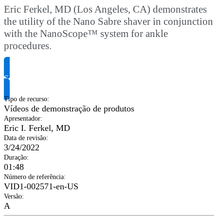
Eric Ferkel, MD (Los Angeles, CA) demonstrates
the utility of the Nano Sabre shaver in conjunction
with the NanoScope™ system for ankle
procedures.
Solicite informação do produto
Tipo de recurso
:
Vídeos de demonstração de produtos
Apresentador
:
Eric I. Ferkel, MD
Data de revisão
:
3/24/2022
Duração
:
01:48
Número de referência
:
VID1-002571-en-US
Versão
:
A