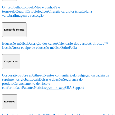
Ombro
Joelho
Cotovelo
Mão e punho
Pé e
tornozelo
Quadril
Ortobiológicos
Cirurgia cardiotorácica
Coluna
vertebral
Imagem e ressecção
Educação médica
Educação médica
Descrição dos cursos
Calendário dos cursos
ArthroLab™ -
Locais
Nossa equipe de educação médica
OrthoPedia
Corporativo
Corporativo
Sobre a Arthrex
Eventos comunitários
Divulgação da cadeia de
suprimentos global
Locais
Bolsas e doações
Segurança do
produto
Gerenciamento de risco e
conformidade
Patentes
Notícias
SBA Support
open_in_new
Recursos