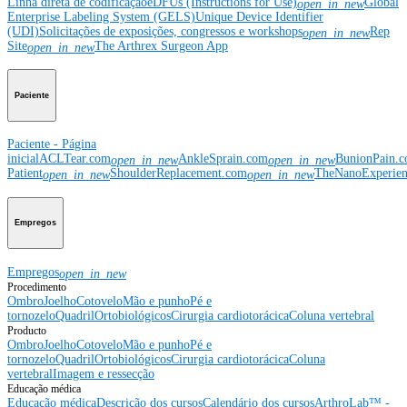
Linha direta de codificação
eDFUs (Instructions for Use)
Global
open_in_new
Enterprise Labeling System (GELS)
Unique Device Identifier
(UDI)
Solicitações de exposições, congressos e workshops
Rep
open_in_new
Site
The Arthrex Surgeon App
open_in_new
Paciente
Paciente - Página
inicial
ACLTear.com
AnkleSprain.com
BunionPain.
open_in_new
open_in_new
Patient
ShoulderReplacement.com
TheNanoExperie
open_in_new
open_in_new
Empregos
Empregos
open_in_new
Procedimento
Ombro
Joelho
Cotovelo
Mão e punho
Pé e
tornozelo
Quadril
Ortobiológicos
Cirurgia cardiotorácica
Coluna vertebral
Producto
Ombro
Joelho
Cotovelo
Mão e punho
Pé e
tornozelo
Quadril
Ortobiológicos
Cirurgia cardiotorácica
Coluna
vertebral
Imagem e ressecção
Educação médica
Educação médica
Descrição dos cursos
Calendário dos cursos
ArthroLab™ -