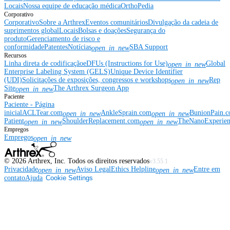
Locais
Nossa equipe de educação médica
OrthoPedia
Corporativo
Corporativo
Sobre a Arthrex
Eventos comunitários
Divulgação da cadeia de
suprimentos global
Locais
Bolsas e doações
Segurança do
produto
Gerenciamento de risco e
conformidade
Patentes
Notícias
SBA Support
open_in_new
Recursos
Linha direta de codificação
eDFUs (Instructions for Use)
Global
open_in_new
Enterprise Labeling System (GELS)
Unique Device Identifier
(UDI)
Solicitações de exposições, congressos e workshops
Rep
open_in_new
Site
The Arthrex Surgeon App
open_in_new
Paciente
Paciente - Página
inicial
ACLTear.com
AnkleSprain.com
BunionPain.
open_in_new
open_in_new
Patient
ShoulderReplacement.com
TheNanoExperie
open_in_new
open_in_new
Empregos
Empregos
open_in_new
©
2026
Arthrex, Inc. Todos os direitos reservados
v3.55.1
Privacidade
Aviso Legal
Ethics Helpline
Entre em
open_in_new
open_in_new
contato
Ajuda
Cookie Settings